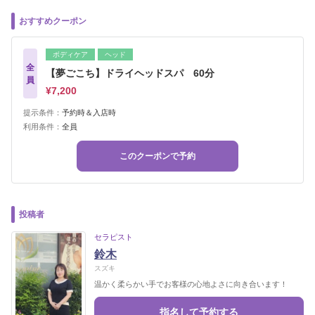
おすすめクーポン
ボディケア
ヘッド
全
【夢ごこち】ドライヘッドスパ 60分
員
¥7,200
提示条件：
予約時＆入店時
利用条件：
全員
このクーポンで予約
投稿者
セラピスト
鈴木
スズキ
温かく柔らかい手でお客様の心地よさに向き合います！
指名して予約する