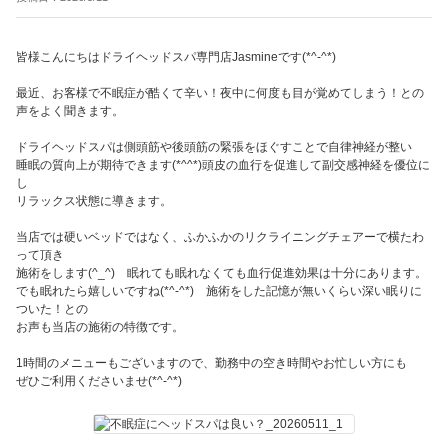
皆様こんにちはドライヘッドスパ専門店Jasmineです(*^-^*)
最近、お客様で不眠症が酷くて辛い！夜中に何度も目が覚めてしまう！との
声をよく聞きます。
ドライヘッドスパは側頭筋や後頭筋の緊張をほぐすことで自律神経が整い
睡眠の質向上が期待できます(*^^*)頭皮の血行を促進して副交感神経を優位に
し
リラックス状態に導きます。
当店では硬いベッドではなく、ふかふかのリクライニングチェアーで横たわ
って頂き
施術をします(^_^) 眠れても眠れなくても血行促進効果は十分にあります。
でも眠れたら嬉しいですね(*^-^*) 施術をした記憶が無いくらい深い眠りに
ついた！との
お声も当店の施術の特徴です。
1時間のメニューもございますので、勤務中の空き時間やお忙しい方にも
ぜひご利用くださいませ(*^-^*)