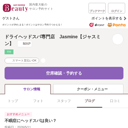
国内最大級の
サロン予約サイト
ブックマーク
ログイン
ゲストさん
ポイントを表示する
ポイントが1%たまる！
ポイントはサロン予約でつかえる！
ドライヘッドスパ専門店 Jasmine【ジャスミ
ン】
MAP
ﾘﾗｸ
スマート支払いOK
空席確認・予約する
クーポン・メニュー
サロン情報
トップ
フォト
スタッフ
ブログ
口コミ
おすすめメニュー
不眠症にヘッドスパは良い？
投稿日：2026/5/11