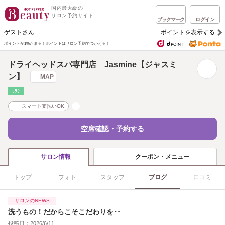
国内最大級の
サロン予約サイト
ブックマーク
ログイン
ゲストさん
ポイントを表示する
ポイントが1%たまる！
ポイントはサロン予約でつかえる！
ドライヘッドスパ専門店 Jasmine【ジャスミ
ン】
MAP
ﾘﾗｸ
スマート支払いOK
空席確認・予約する
クーポン・メニュー
サロン情報
トップ
フォト
スタッフ
ブログ
口コミ
サロンのNEWS
洗うもの！だからこそこだわりを‥
投稿日：2026/6/11