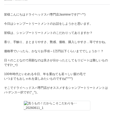
皆様こんにちはドライヘッドスパ専門店Jasmineです(*^-^*)
今日はシャンプートリートメントのお話をしようかと思います。
皆様は、シャンプートリートメントのこだわりってありますか？
香り、手触り、まとまりやすさ、艶感、価格、購入しやすさ…等ですかね。
価格帯でいったら、かなりお手頃～1万円以下くらいまででしょうか！？
日々のことなので高額なのは良さが分かったとしてもリピートは難しいもの
です(>_<)
100年時代といわれる今日、年を重ねても若々しい髪の毛で
いつまでもおしゃれを楽しみたいものですね(*^^*)
そこでドライヘッドスパ専門店がオススメするシャンプートリートメントは
バ-デンス一択です(^_^)。