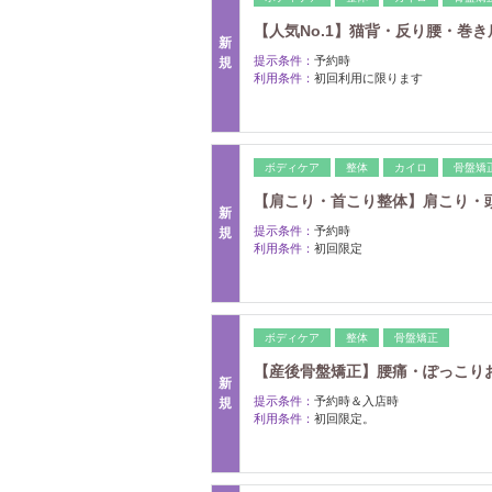
【人気No.1】猫背・反り腰・巻き肩
新
提示条件：
予約時
規
利用条件：
初回利用に限ります
ボディケア
整体
カイロ
骨盤矯
【肩こり・首こり整体】肩こり・頭痛
新
提示条件：
予約時
規
利用条件：
初回限定
ボディケア
整体
骨盤矯正
【産後骨盤矯正】腰痛・ぽっこりお腹
新
提示条件：
予約時＆入店時
規
利用条件：
初回限定。