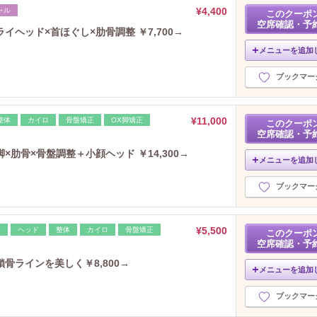
¥4,400
ャル
2023年11月分
このクーポ
（4）
空席確認・予
2023年10月分
（4）
ヘッド×首ほぐし×肋骨調整 ￥7,700→
2023年9月分
（5）
メニューを追加
2023年8月分
（6）
ブックマー
2023年7月分
（4）
2023年6月分
（6）
2023年5月分
（7）
¥11,000
整体
カイロ
骨盤矯正
OX脚矯正
このクーポ
2023年4月分
（2）
空席確認・予
2023年3月分
（2）
肋骨×骨盤調整＋小顔ヘッド ￥14,300→
2023年2月分
メニューを追加
（2）
2023年1月分
（2）
ブックマー
2022年12月分
（1）
2022年11月分
（2）
2022年10月分
（2）
¥5,500
レ
ヘッド
整体
カイロ
骨盤矯正
このクーポ
2022年9月分
（1）
空席確認・予
2022年8月分
（4）
骨ラインを美しく￥8,800→
メニューを追加
2022年7月分
（3）
2022年6月分
（3）
ブックマー
2022年5月分
（1）