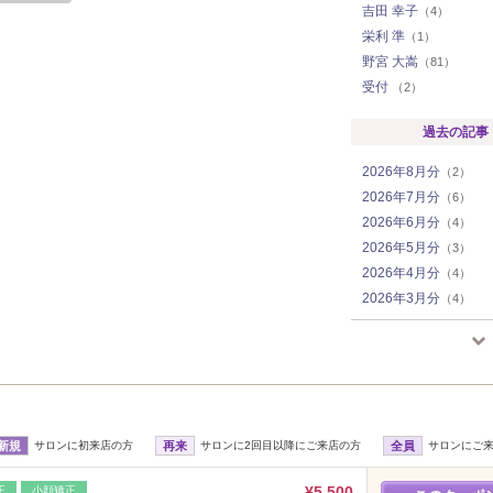
吉田 幸子
（4）
栄利 準
（1）
野宮 大嵩
（81）
受付
（2）
過去の記事
2026年8月分
（2）
2026年7月分
（6）
2026年6月分
（4）
2026年5月分
（3）
2026年4月分
（4）
2026年3月分
（4）
2026年2月分
（3）
2026年1月分
（5）
2025年12月分
（5）
2025年11月分
（4）
2025年10月分
（5）
新規
サロンに初来店の方
再来
サロンに2回目以降にご来店の方
全員
サロンにご
2025年9月分
（4）
2025年8月分
（3）
¥5,500
正
小顔矯正