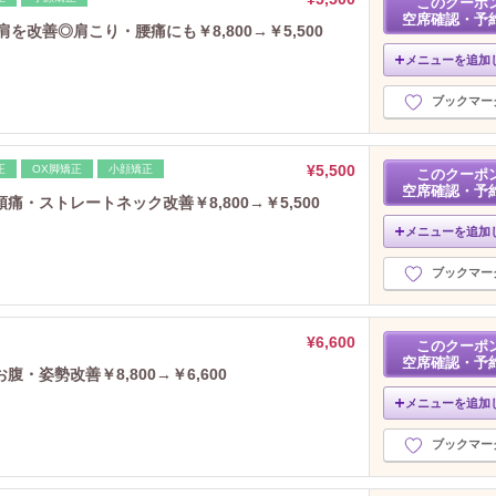
このクーポ
2025年7月分
（4）
空席確認・予
を改善◎肩こり・腰痛にも￥8,800→￥5,500
2025年6月分
（3）
2025年5月分
（5）
メニューを追加
2025年4月分
（5）
ブックマー
2025年3月分
（4）
2025年2月分
（8）
2025年1月分
（6）
¥5,500
正
OX脚矯正
小顔矯正
このクーポ
2024年12月分
（6）
空席確認・予
・ストレートネック改善￥8,800→￥5,500
2024年11月分
（4）
メニューを追加
2024年10月分
（4）
2024年9月分
（5）
ブックマー
2024年8月分
（5）
2024年7月分
（5）
2024年6月分
（3）
¥6,600
このクーポ
空席確認・予
2024年5月分
（7）
・姿勢改善￥8,800→￥6,600
2024年4月分
（9）
メニューを追加
2024年3月分
（3）
2024年2月分
（3）
ブックマー
2024年1月分
（3）
2023年12月分
（4）