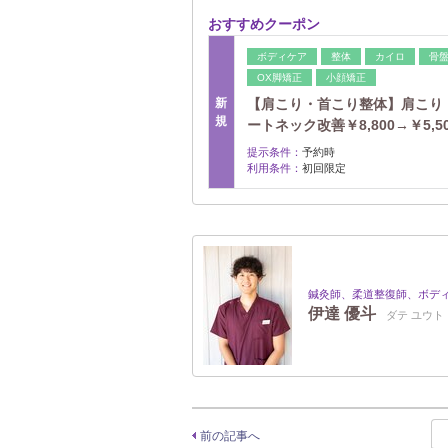
おすすめクーポン
ボディケア
整体
カイロ
骨
OX脚矯正
小顔矯正
新
【肩こり・首こり整体】肩こり
規
ートネック改善￥8,800→￥5,5
提示条件：
予約時
利用条件：
初回限定
鍼灸師、柔道整復師、ボデ
伊達 優斗
ダテ ユウト
前の記事へ