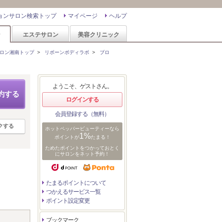
ョンサロン検索トップ
マイページ
ヘルプ
ン
エステサロン
美容クリニック
ロン湘南トップ
>
リボーンボディラボ
>
ブロ
ようこそ、ゲストさん。
約する
ログインする
会員登録する（無料）
クする
ホットペッパービューティーなら
1%
ポイントが
たまる！
ためたポイントをつかっておとく
にサロンをネット予約！
たまるポイントについて
つかえるサービス一覧
ポイント設定変更
ブックマーク