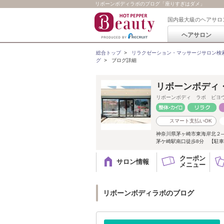
リボーンボディラボのブログ「座りすぎはダメ」
国内最大級のヘアサロ
ヘアサロン
総合トップ
>
リラクゼーション・マッサージサロン検
グ
>
ブログ詳細
リボーンボディ
リボーンボディ ラボ ビヨ
スマート支払いOK
神奈川県茅ヶ崎市東海岸北２
茅ケ崎駅南口徒歩8分 【駐
クーポン
サロン情報
メニュー
リボーンボディラボのブログ