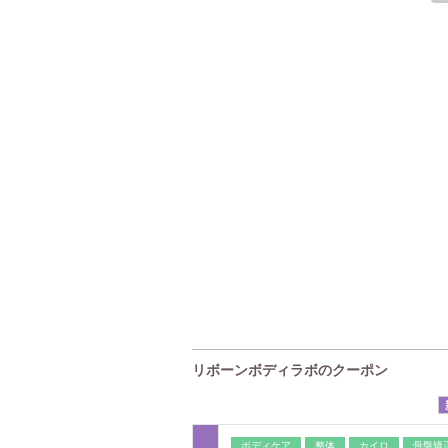
リボーンボディラボのクーポン
ボディケア
整体
カイロ
骨盤矯