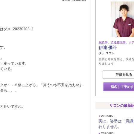
鍼灸師、柔道整復師、ボ
す。
伊達 優斗
ダテ ユウト
」
姿勢と呼吸を整え、快適
）座っています。
りましょう
ている。
詳細を見る
クが１．５倍に上がる」「抑うつや不安を抱えやす
指名して予約す
タも、、、
サロンの最新
と良いですね。
●
2026/8/7
実は、姿勢は「意識
わりません。
●
2026/8/3