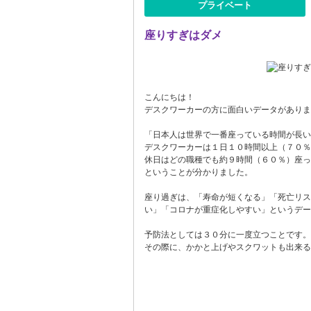
プライベート
座りすぎはダメ
こんにちは！
デスクワーカーの方に面白いデータがありま
「日本人は世界で一番座っている時間が長い
デスクワーカーは１日１０時間以上（７０％
休日はどの職種でも約９時間（６０％）座っ
ということが分かりました。
座り過ぎは、「寿命が短くなる」「死亡リス
い」「コロナが重症化しやすい」というデー
予防法としては３０分に一度立つことです。
その際に、かかと上げやスクワットも出来る