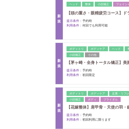
ヘッド
整体
小顔矯正
フェイシ
【頭の重さ・眼精疲労コース】ドライ
新
提示条件：
予約時
規
利用条件：
何回でも利用可能
ボディトリ
ボディケア
ヘッド
小顔矯正
その他
新
【茅ヶ崎・全身トータル矯正】美脚×
規
提示条件：
予約時
利用条件：
初回限定
ボディトリ
ボディケア
足裏・リフ
小顔矯正
ボディ
ブライダル
新
【花嫁整体】肩甲骨・天使の羽・鎖
規
提示条件：
予約時
利用条件：
初回利用に限ります