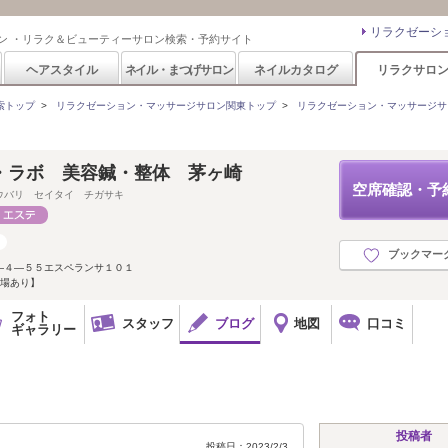
リラクゼーシ
ン ・リラク＆ビューティーサロン検索・予約サイト
ヘアスタイル
ネイル・まつげサロン
ネイルカタログ
リラクサロ
索トップ
>
リラクゼーション・マッサージサロン関東トップ
>
リラクゼーション・マッサージサ
・ラボ 美容鍼・整体 茅ヶ崎
空席確認・予
ウバリ セイタイ チガサキ
ブックマー
―４―５５エスペランサ１０１
車場あり】
フォト
スタッフ
ブログ
地図
口コミ
ギャラリー
投稿者
投稿日：2023/2/3