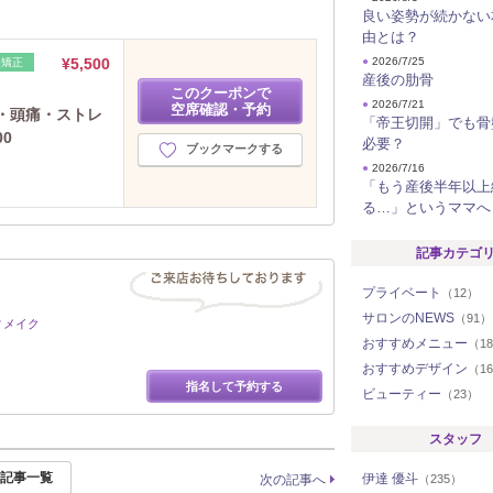
良い姿勢が続かない
由とは？
¥5,500
●
2026/7/25
盤矯正
産後の肋骨
このクーポンで
●
2026/7/21
空席確認・予約
・頭痛・ストレ
「帝王切開」でも骨
00
必要？
ブックマークする
●
2026/7/16
「もう産後半年以上
る…」というママへ
記事カテゴ
プライベート
（12）
サロンのNEWS
（91）
ィメイク
おすすめメニュー
（1
おすすめデザイン
（1
指名して予約する
ビューティー
（23）
スタッフ
記事一覧
伊達 優斗
次の記事へ
（235）