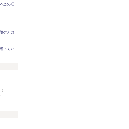
本当の理
盤ケアは
経ってい
リ
81）
6）