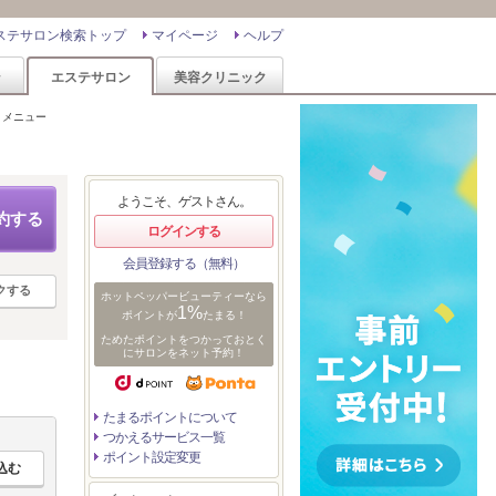
ステサロン検索トップ
マイページ
ヘルプ
ン
エステサロン
美容クリニック
・メニュー
ようこそ、ゲストさん。
約する
ログインする
会員登録する（無料）
クする
ホットペッパービューティーなら
1%
ポイントが
たまる！
ためたポイントをつかっておとく
にサロンをネット予約！
たまるポイントについて
つかえるサービス一覧
ポイント設定変更