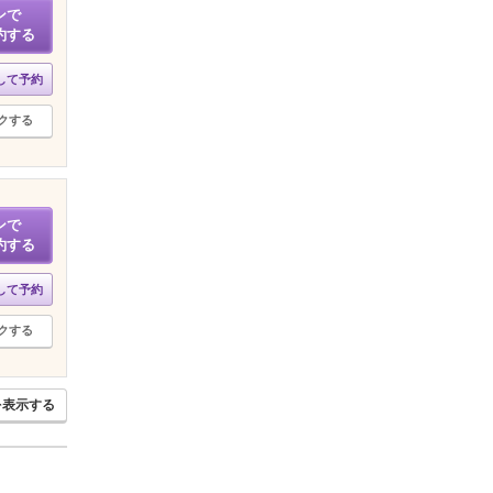
ンで
約する
して予約
クする
ンで
約する
して予約
クする
を表示する