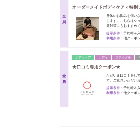
オーダーメイドボディケア＜特別プラ
身体のお悩みを伺い
全
します。こちらはシ
員
肩対策にもおすすめ
提示条件：
予約時＆
利用条件：
他クーポ
ボディケア
ボディ
ブライダル
★口コミ専用クーポン★
ただいま口コミをし
全
す。ご意見いただけ
員
提示条件：
予約時＆
利用条件：
他クーポ