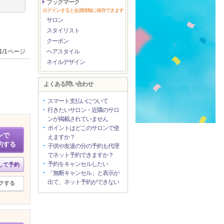
ブックマーク
ログインすると会員情報に保存できます
サロン
スタイリスト
クーポン
1/1ページ
ヘアスタイル
ネイルデザイン
よくある問い合わせ
スマート支払いについて
行きたいサロン・近隣のサロ
ンが掲載されていません
ポイントはどこのサロンで使
ンで
えますか？
約する
子供や友達の分の予約も代理
でネット予約できますか？
予約をキャンセルしたい
して予約
「無断キャンセル」と表示が
出て、ネット予約ができない
クする