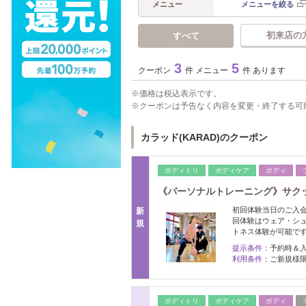
メニュー
メニューを絞る
初来店の
すべて
3
5
クーポン
件 メニュー
件 あります
価格は税込表示です。
クーポンは予告なく内容を変更・終了する可
カラッド(KARAD)のクーポン
ボディトリ
ボディケア
ボディ
《パーソナルトレーニング》サクッと
初回体験当日のご入会
新
回体験はウェア・シ
規
トネス体験が可能で
提示条件：
予約時＆
利用条件：
ご新規様
ボディトリ
ボディケア
ボディ