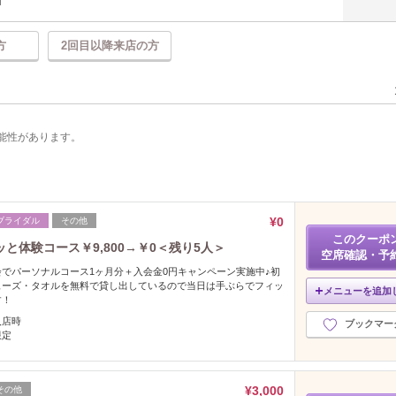
方
2回目以降来店の方
能性があります。
¥0
ブライダル
その他
このクーポ
体験コース￥9,800→￥0＜残り5人＞
空席確認・予
でパーソナルコース1ヶ月分＋入会金0円キャンペーン実施中♪初
ューズ・タオルを無料で貸し出しているので当日は手ぶらでフィッ
メニューを追加
す！
入店時
ブックマー
限定
¥3,000
その他