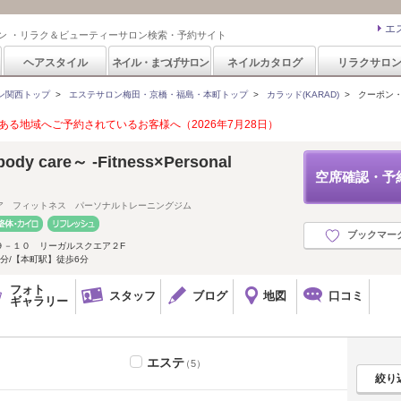
エ
ン ・リラク＆ビューティーサロン検索・予約サイト
ヘアスタイル
ネイル・まつげサロン
ネイルカタログ
リラクサロ
ン関西トップ
>
エステサロン梅田・京橋・福島・本町トップ
>
カラッド(KARAD)
>
クーポン
る地域へご予約されているお客様へ（2026年7月28日）
ody care～ -Fitness×Personal
空席確認・予
ア フィットネス パーソナルトレーニングジム
ブックマー
９－１０ リーガルスクエア２F
分/【本町駅】徒歩6分
フォト
スタッフ
ブログ
地図
口コミ
ギャラリー
エステ
（5）