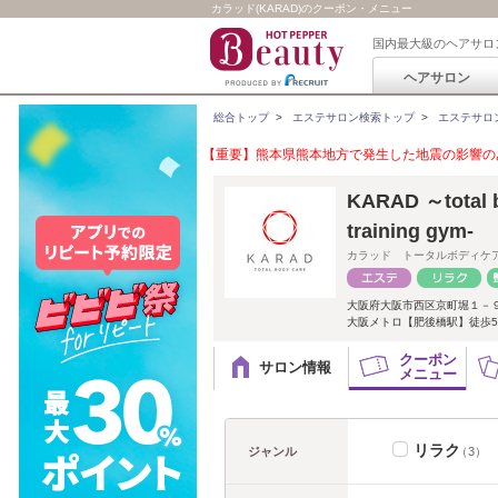
カラッド(KARAD)のクーポン・メニュー
国内最大級のヘアサロ
ヘアサロン
総合トップ
>
エステサロン検索トップ
>
エステサロ
【重要】熊本県熊本地方で発生した地震の影響のあ
KARAD ～total b
training gym-
カラッド トータルボディケ
大阪府大阪市西区京町堀１－
大阪メトロ【肥後橋駅】徒歩5
クーポン
サロン情報
メニュー
リラク
ジャンル
（3）