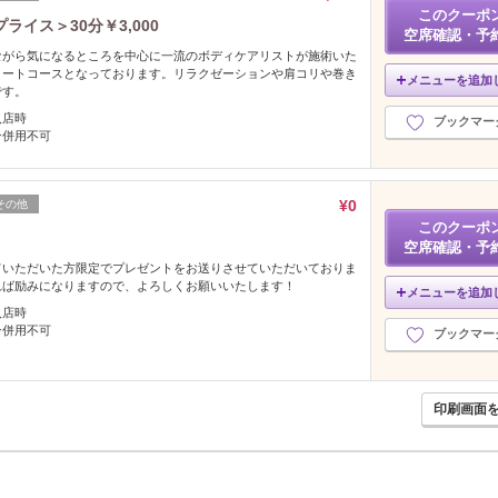
このクーポ
イス＞30分￥3,000
空席確認・予
ながら気になるところを中心に一流のボディケアリストが施術いた
ョートコースとなっております。リラクゼーションや肩コリや巻き
メニューを追加
です。
入店時
ブックマー
ン併用不可
¥0
その他
このクーポ
空席確認・予
ていただいた方限定でプレゼントをお送りさせていただいておりま
れば励みになりますので、よろしくお願いいたします！
メニューを追加
入店時
ン併用不可
ブックマー
印刷画面