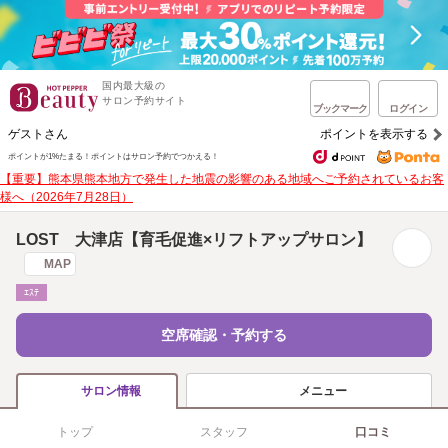
国内最大級の
サロン予約サイト
ブックマーク
ログイン
ゲストさん
ポイントを表示する
ポイントが1%たまる！
ポイントはサロン予約でつかえる！
【重要】熊本県熊本地方で発生した地震の影響のある地域へご予約されているお客
様へ（2026年7月28日）
LOST 大津店【育毛促進×リフトアップサロン】
MAP
ｴｽﾃ
空席確認・予約する
メニュー
サロン情報
トップ
スタッフ
口コミ