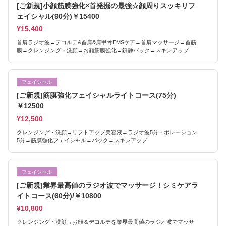
[ご新規]小顔筋膜強化×首発掘の最強☆顔周りスッキリフ
ェイシャル(90分)￥15400
¥15,400
首肩ラジオ波→デコルテ&首肩&肩甲骨EMSケア→首肩マッサージ→首筋
膜→クレンジング・洗顔→お顔筋膜強化→鎮静パック→スキンアップ
フェイシャル
[ご新規]筋膜強化フェイシャルライトコース(75分)
￥12500
¥12,500
クレンジング・洗顔→リフトアップ美容液→ラジオ波5分・ポレーション
5分→筋膜強化フェイシャル→パック→スキンアップ
フェイシャル
[ご新規]業界最高値のラジオ波でマッサージ！シミケアラ
イトコース(60分)/￥10800
¥10,800
クレンジング・洗顔→お顔＆デコルテを業界最高値のラジオ波でマッサ