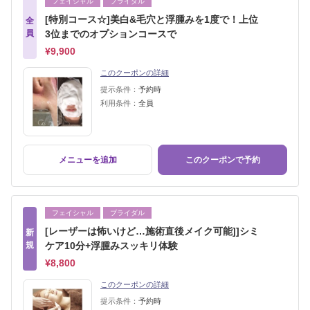
フェイシャル
ブライダル
[特別コース☆]美白&毛穴と浮腫みを1度で！上位
全
員
3位までのオプションコースで
¥9,900
このクーポンの詳細
提示条件：
予約時
利用条件：
全員
メニューを追加
このクーポンで予約
フェイシャル
ブライダル
[レーザーは怖いけど…施術直後メイク可能]]シミ
新
規
ケア10分+浮腫みスッキリ体験
¥8,800
このクーポンの詳細
提示条件：
予約時