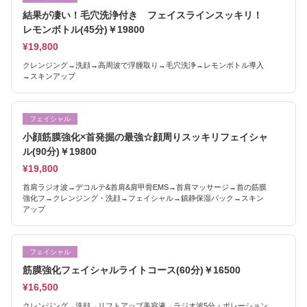
結果が凄い！毛穴洗浄付き フェイスラインスッキリ！
レモンボトル(45分)￥19800
¥19,800
クレンジング→洗顔→高周波で浮腫取り→毛穴洗浄→レモンボトル導入
→スキンアップ
フェイシャル
小顔筋膜強化×首発掘の最強☆顔周りスッキリフェイシャ
ル(90分)￥19800
¥19,800
首肩ラジオ波→デコルテ&首肩&肩甲骨EMS→首肩マッサージ→首の筋膜
強化フ→クレンジング・洗顔→フェイシャル→鎮静保湿パック→スキン
アップ
フェイシャル
筋膜強化フェイシャルライトコース(60分)￥16500
¥16,500
クレンジング→洗顔→リフトアップ美容液→ラジオ波5分・ポレーション