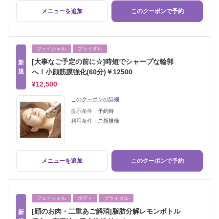
メニューを追加
このクーポンで予約
フェイシャル
ブライダル
[大事なご予定の前に☆]時短でシャープな輪郭
新
規
へ！小顔筋膜強化(60分)￥12500
¥12,500
このクーポンの詳細
提示条件：
予約時
利用条件：
ご新規様
メニューを追加
このクーポンで予約
フェイシャル
ボディ
ブライダル
[顔のお肉・二重あご解消]脂肪分解レモンボトル
新