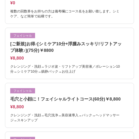
¥0
複数の回数券をお持ちの方は備考欄にコース名をお願い致します。シミ
ケア、など簡単で結構です。
フェイシャル
[ご新規]お得♪[シミケア10分+浮腫みスッキリ!リフトアッ
プ体験♪](75分)￥8800
¥8,800
クレンジング・洗顔→ラジオ波・リフトアップ美容液／ポレーション10
分→シミケア10分→鎮静パック→お仕上げ
フェイシャル
毛穴と小顔に！フェイシャルライトコース(60分)￥8,800
¥8,800
クレンジング・洗顔→毛穴洗浄→美容液導入→パック→ヘッドマッサー
ジ→スキンアップ