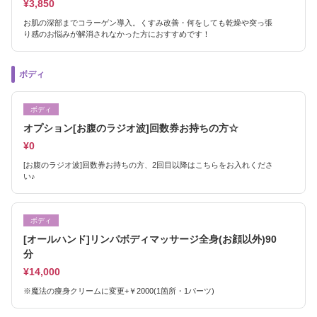
¥3,850
お肌の深部までコラーゲン導入。くすみ改善・何をしても乾燥や突っ張
り感のお悩みが解消されなかった方におすすめです！
ボディ
ボディ
オプション[お腹のラジオ波]回数券お持ちの方☆
¥0
[お腹のラジオ波]回数券お持ちの方、2回目以降はこちらをお入れくださ
い♪
ボディ
[オールハンド]リンパボディマッサージ全身(お顔以外)90
分
¥14,000
※魔法の痩身クリームに変更+￥2000(1箇所・1パーツ)