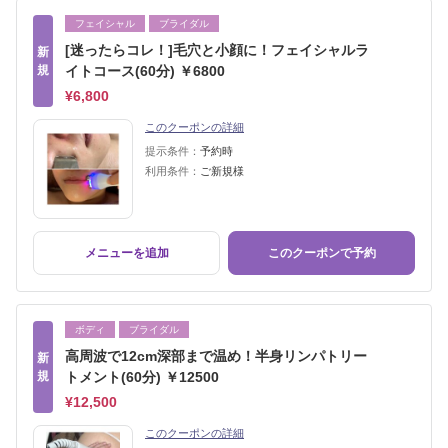
フェイシャル
ブライダル
[迷ったらコレ！]毛穴と小顔に！フェイシャルラ
新
規
イトコース(60分) ￥6800
¥6,800
このクーポンの詳細
提示条件：
予約時
利用条件：
ご新規様
メニューを追加
このクーポンで予約
ボディ
ブライダル
高周波で12cm深部まで温め！半身リンパトリー
新
規
トメント(60分) ￥12500
¥12,500
このクーポンの詳細