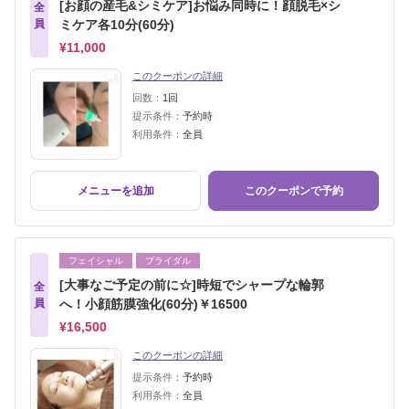
[お顔の産毛&シミケア]お悩み同時に！顔脱毛×シ
全
員
ミケア各10分(60分)
¥11,000
このクーポンの詳細
回数：
1回
提示条件：
予約時
利用条件：
全員
メニューを追加
このクーポンで予約
フェイシャル
ブライダル
[大事なご予定の前に☆]時短でシャープな輪郭
全
員
へ！小顔筋膜強化(60分)￥16500
¥16,500
このクーポンの詳細
提示条件：
予約時
利用条件：
全員