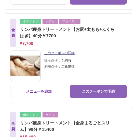
ボディトリ
ボディ
ブライダル
リンパ痩身トリートメント【お尻+太もも+ふくら
全
員
はぎ】40分￥7700
¥7,700
このクーポンの詳細
提示条件：
予約時
利用条件：
ご新規様
メニューを追加
このクーポンで予約
ボディトリ
ボディ
リンパ痩身トリートメント【全身まるごとスリ
全
員
ム】90分￥15400