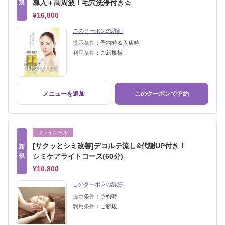
規
導入＋高周波！毛穴洗浄付き☆
¥16,800
このクーポンの詳細
提示条件：
予約時＆入店時
利用条件：
ご新規様
メニューを追加
このクーポンで予約
フェイシャル
[サクッとシミ改善]デコルテ流し&代謝UP付き！
新
規
シミケアライトコース(60分)
¥10,800
このクーポンの詳細
提示条件：
予約時
利用条件：
ご新規