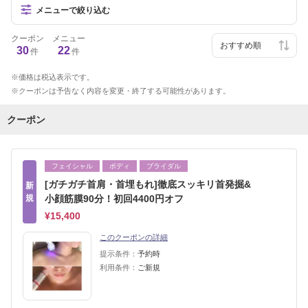
メニューで絞り込む
クーポン
メニュー
30
22
件
件
価格は税込表示です。
クーポンは予告なく内容を変更・終了する可能性があります。
クーポン
フェイシャル
ボディ
ブライダル
[ガチガチ首肩・首埋もれ]徹底スッキリ首発掘&
新
規
小顔筋膜90分！初回4400円オフ
¥15,400
このクーポンの詳細
提示条件：
予約時
利用条件：
ご新規