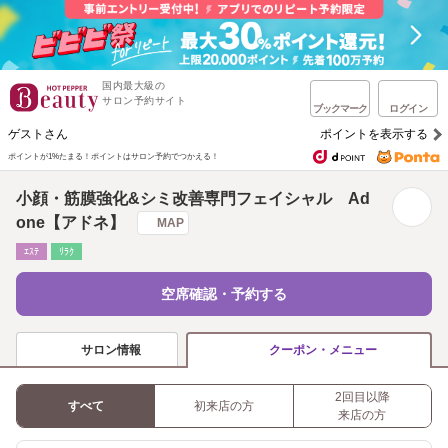
国内最大級の
サロン予約サイト
ブックマーク
ログイン
ゲストさん
ポイントを表示する
ポイントが1%たまる！
ポイントはサロン予約でつかえる！
小顔・筋膜強化&シミ改善専門フェイシャル Ad
one【アドネ】
MAP
ｴｽﾃ
ﾘﾗｸ
空席確認・予約する
サロン情報
クーポン・メニュー
2回目以降
すべて
初来店の方
来店の方