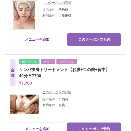
このクーポンの詳細
提示条件：
予約時
利用条件：
ご新規様
メニューを追加
このクーポンで予約
ボディトリ
ボディ
ブライダル
リンパ痩身トリートメント【お腹+二の腕+背中】
全
員
40分￥7700
¥7,700
このクーポンの詳細
提示条件：
予約時
利用条件：
全員
メニューを追加
このクーポンで予約