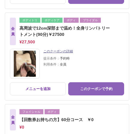
ボディトリ
ボディケア
ボディ
ブライダル
高周波で12cm深部まで温め！全身リンパトリー
全
員
トメント(90分)￥27500
¥27,500
このクーポンの詳細
提示条件：
予約時
利用条件：
全員
メニューを追加
このクーポンで予約
フェイシャル
ボディ
全
【回数券お持ちの方】60分コース ￥0
員
¥0