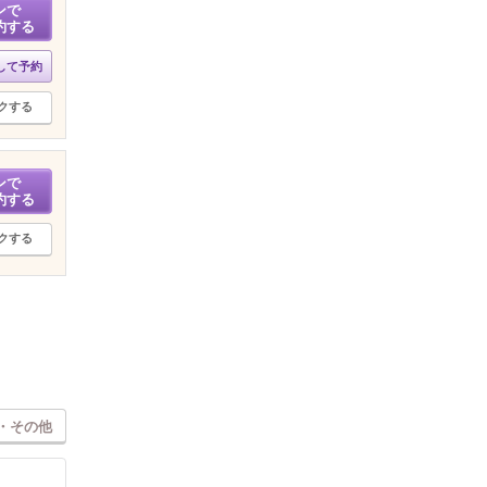
ンで
約する
して予約
クする
ンで
約する
クする
・その他