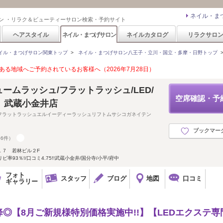
ネイル・ま
ン ・リラク＆ビューティーサロン検索・予約サイト
ヘアスタイル
ネイル・まつげサロン
ネイルカタログ
リラクサロ
イル・まつげサロン関東トップ
>
ネイル・まつげサロン八王子・立川・国立・多摩・日野トップ
る地域へご予約されているお客様へ（2026年7月28日）
リュームラッシュ/フラットラッシュ/LED/
空席確認・予
】武蔵小金井店
フラットラッシュエルイーディーラッシュリフトムサシコガネイテン
ブックマー
56件）
１７ 若林ビル２F
率93％!/口コミ4.75!!武蔵小金井/国分寺/小平/府中
フォト
スタッフ
ブログ
地図
口コミ
ギャラリー
15以降◎【8月ご新規様特別価格実施中!!】【LEDエクステ