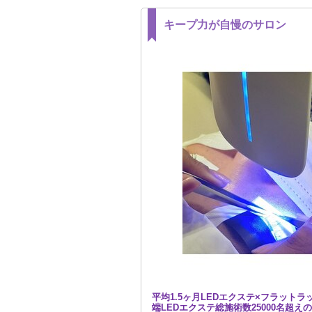
キープ力が自慢のサロン
平均1.5ヶ月LEDエクステ×フラットラ
端LEDエクステ総施術数25000名超え