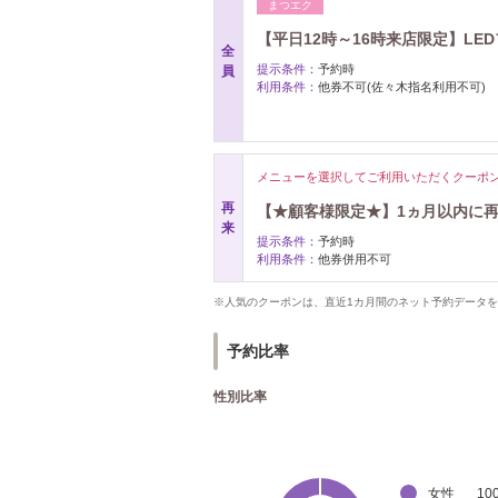
まつエク
【平日12時～16時来店限定】LEDフ
全
提示条件：
予約時
員
利用条件：
他券不可(佐々木指名利用不可)
メニューを選択してご利用いただくクーポ
再
【★顧客様限定★】1ヵ月以内に再来
来
提示条件：
予約時
利用条件：
他券併用不可
※人気のクーポンは、直近1カ月間のネット予約データ
予約比率
性別比率
女性
10