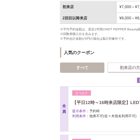
初来店
¥7,000～¥7
2回目以降来店
¥8,000～¥8
※平均予約金額は、直近1年間のHOT PEPPER Bea
※回数券購入分を含みます。
※予約合計金額が0円の場合は集計対象外です。
人気のクーポン
すべて
初来店の方
まつエク
【平日12時～16時来店限定】LEDフ
全
提示条件：
予約時
員
利用条件：
他券不可(佐々木指名利用不可)