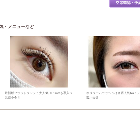
空席確認・予
雰囲気・メニューなど
最新版フラットラッシュ大人気!!0.1mmも導入!!/
ボリュームラッシュは当店人気No.1メニ
武蔵小金井
蔵小金井