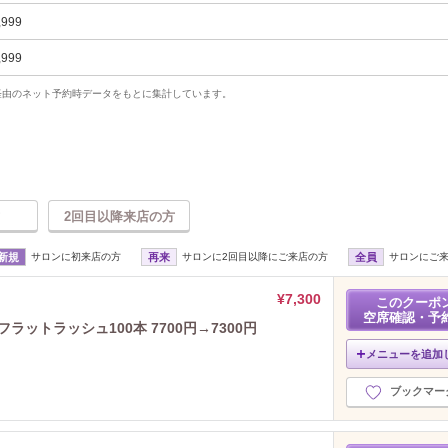
,999
,999
uty経由のネット予約時データをもとに集計しています。
2回目以降来店の方
新規
サロンに初来店の方
再来
サロンに2回目以降にご来店の方
全員
サロンにご
¥7,300
このクーポ
空席確認・予
ラットラッシュ100本 7700円→7300円
メニューを追加
ブックマー