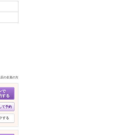
来店の全員の方
ンで
約する
して予約
クする