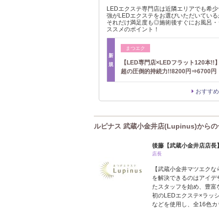
LEDエクステ専門店は近隣エリアでも希少
強がLEDエクステをお選びいただいている
それだけ満足度も◎施術後すぐにお風呂・
ススメのポイント！
まつエク
新
【LED専門店×LEDフラット120本!!】
規
超の圧倒的持続力!!8200円⇒6700円
おすすめ
ルピナス 武蔵小金井店(Lupinus)から
後藤【武蔵小金井店店長
店長
【武蔵小金井マツエクなら
を解決できるのはアイデ
たスタッフを始め、豊富
初のLEDエクステ×ラッ
などを使用し、全16色