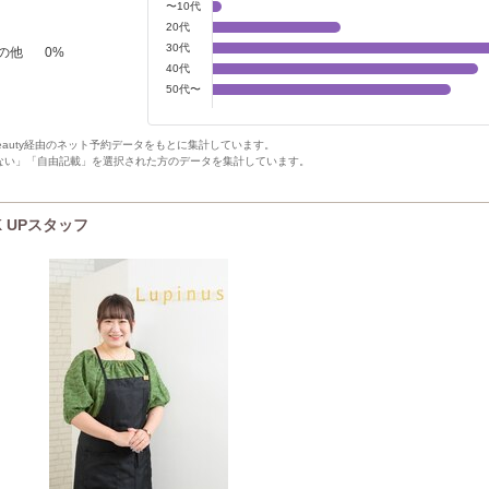
〜10代
20代
30代
の他
0
%
40代
50代〜
Beauty経由のネット予約データをもとに集計しています。
ない」「自由記載」を選択された方のデータを集計しています。
K UPスタッフ