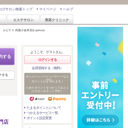
つげサロン検索トップ
マイページ
ヘルプ
ン
エステサロン
美容クリニック
>
ルピナス 武蔵小金井店(Lupinus)
ようこそ、ゲストさん。
約する
ログインする
会員登録する（無料）
クする
ホットペッパービューティーなら
1%
ポイントが
たまる！
ためたポイントをつかっておとく
にサロンをネット予約！
たまるポイントについて
つかえるサービス一覧
ポイント設定変更
専門店