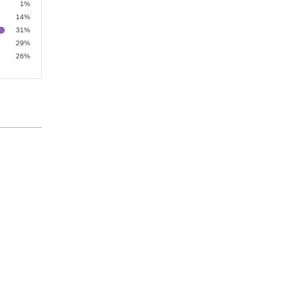
1%
14%
31%
29%
26%