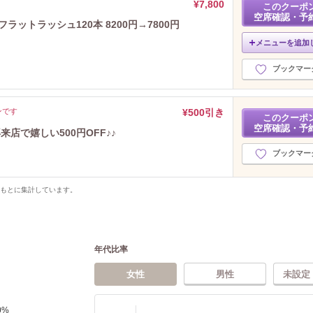
¥7,800
このクーポ
空席確認・予
ラットラッシュ120本 8200円→7800円
メニューを追加
ブックマー
ンです
¥500引き
このクーポ
空席確認・予
店で嬉しい500円OFF♪♪
ブックマー
をもとに集計しています。
年代比率
女性
男性
未設定
0
%