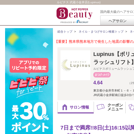
ルピナス 武蔵小金井店(Lupinus)
国内最大級のヘアサロ
ヘアサロン
総合トップ
>
ネイル・まつげサロン検索トップ
>
ネ
【重要】熊本県熊本地方で発生した地震の影響のあ
Lupinus【ボ
ラッシュリフト
ルピナスボリュームラッシュ
4.64
（2
東京都小金井市本町１－６－
JR武蔵小金井駅南口徒歩3分/リピ
クーポン
サロン情報
メニュー
7日まで満席!!8日(土)16: