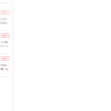
クーポン
6700
の実績に
クーポン
￥798
ムラッシ
クーポン
000
愛いey