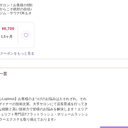
サロン！お客様の9割
からこそ絶対の自信♪
ジム・サウナOKもオ
¥6,700
1.5ヶ月
クーポンをもっと見る
の一言
】
Lupinus】お客様のまつげのお悩みは人それぞれ。それ
ザイナーの技術次第。大手サロンにて店長育成を行ってき
な経験と高い技術力で皆様のお悩みを解決します！エリア
シュリフト専門店!!フラットラッシュ・ボリュームラッシュ
カラーエクステも取り揃えております♪