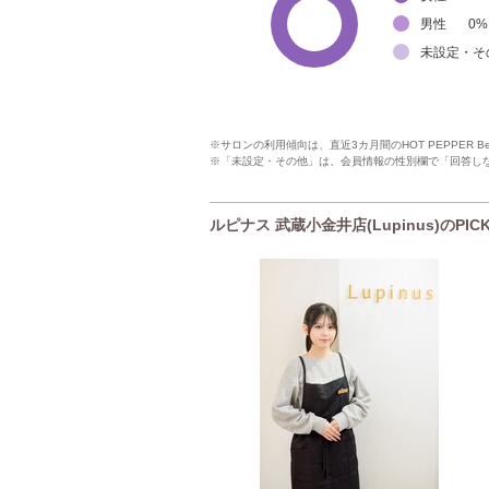
男性
0
%
未設定・そ
※サロンの利用傾向は、直近3カ月間のHOT PEPPER 
※「未設定・その他」は、会員情報の性別欄で「回答し
ルピナス 武蔵小金井店(Lupinus)のPIC