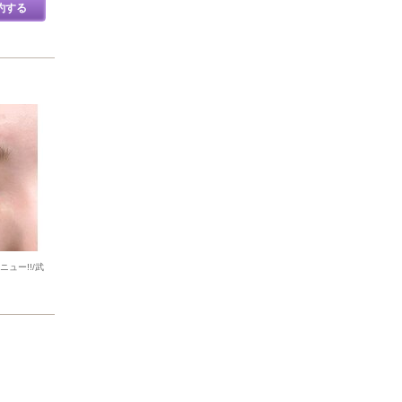
約する
ュー!!/武