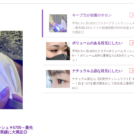
キープ力が自慢のサロン
平均1.5ヶ月LEDエクステ×フラットラッシュ￥
～最先端LEDエクステ総施術数25000名超え
大満足◎
ボリュームのある目元にしたい
平均1.5ヶ月LEDエクステ×ボリュームラッシュ
0～！ボリューム&持ち重視ならLEDボリュー
ュ！
ナチュラル上品な目元にしたい
ナチュラル派なら【次世代ラッシュリフト】￥5
～！自まつげを最大限生かして自分史上最高可
eに♪
ッシュ￥6700～最先
の実績に大満足◎