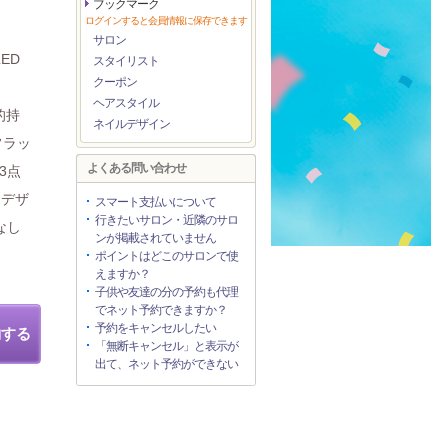
ブックマーク
ログインすると会員情報に保存できます
サロン
ED
スタイリスト
クーポン
ヘアスタイル
的持
ネイルデザイン
フラッ
よくある問い合わせ
3点
、デザ
スマート支払いについて
行きたいサロン・近隣のサロ
なし
ンが掲載されていません
ポイントはどこのサロンで使
えますか？
子供や友達の分の予約も代理
でネット予約できますか？
予約をキャンセルしたい
約する
「無断キャンセル」と表示が
出て、ネット予約ができない