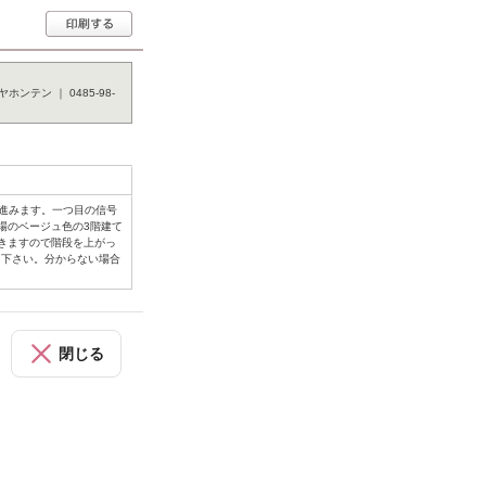
ン ｜ 0485-98-
を進みます。一つ目の信号
場のベージュ色の3階建て
きますので階段を上がっ
用下さい。分からない場合
閉じる