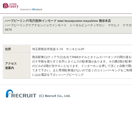
ハーブピーリング/毛穴洗浄/インモード total beautysalon mayahime 熊谷本店
ハーブピーリングケアナセンジョウインモード トータルビューティサロン マヤヒメ クマガヤホンテ
3678
住所
埼玉県熊谷市筑波３-74 サンキビル2F
熊谷駅東口(ティアラ口)を出てR&Bホテルとタイムズパーキングの間の道
の十字路を渡りすぐ右手にタイムズの駐車場があります。その隣1階が駐車
アクセス
のビルの2階が当サロンとなります。インターホンを押して頂くと自動で開
道案内
てきて下さい。また専用駐車場がないので近くのコインパーキングをご利
にはお電話を下さい♪ハーブピーリング