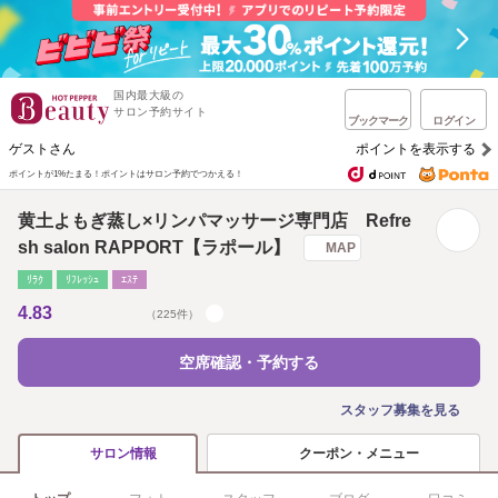
国内最大級の
サロン予約サイト
ブックマーク
ログイン
ゲストさん
ポイントを表示する
ポイントが1%たまる！
ポイントはサロン予約でつかえる！
黄土よもぎ蒸し×リンパマッサージ専門店 Refre
sh salon RAPPORT【ラポール】
MAP
ﾘﾗｸ
ﾘﾌﾚｯｼｭ
ｴｽﾃ
4.83
（225件）
空席確認・予約する
スタッフ募集を見る
クーポン・メニュー
サロン情報