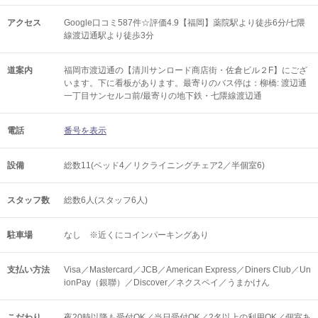
アクセス
Google口コミ587件☆評価4.9【福岡】薬院駅より徒歩6分/七隈
線渡辺通駅より徒歩3分
道案内
福岡市渡辺通の【清川サンロード商店街・佐倉ビル２F】にござ
います。下に看板があります。最寄りのバス停は：柳橋: 渡辺通
一丁目サンセルコ前/最寄りの地下鉄・七隈線渡辺通
電話
番号を表示
設備
総数11(ベッド4／リクライニングチェア2／半個室6)
スタッフ数
総数6人(スタッフ6人)
駐車場
なし ※近くにコインパーキングあり
支払い方法
Visa／Mastercard／JCB／American Express／Diners Club／Un
ionPay（銀聯）／Discover／ネクスペイ／うまかけん
こだわり
夜20時以降も受付OK／当日受付OK／2名以上の利用OK／個室あ