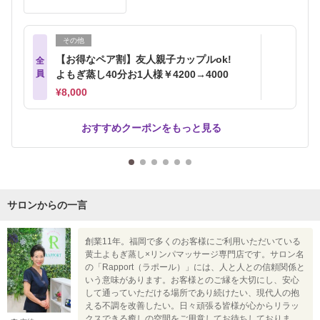
その他
【お得なペア割】友人親子カップルok!
全
員
よもぎ蒸し40分お1人様￥4200→4000
¥8,000
おすすめクーポンをもっと見る
サロンからの一言
創業11年。福岡で多くのお客様にご利用いただいている
黄土よもぎ蒸し×リンパマッサージ専門店です。サロン名
の「Rapport（ラポール）」には、人と人との信頼関係と
いう意味があります。お客様とのご縁を大切にし、安心
して通っていただける場所であり続けたい、現代人の抱
える不調を改善したい。日々頑張る皆様が心からリラッ
クスできる癒しの空間をご用意してお待ちしておりま