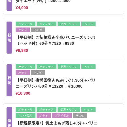
規
ダイエット,妊活］4200→4000
¥4,000
ボディトリ
ボディケア
足裏・リフレ
ヘッド
ボディ
その他
新
【平日割】ご新規様★全身バリニーズリンパ
規
（ヘッド付）60分￥7920→6980
¥6,980
ボディトリ
ボディケア
足裏・リフレ
ヘッド
ボディ
その他
新
【平日割】疲労回復★もみほぐし30分＋バリ
規
ニーズリンパ60分￥11220→￥10300
¥10,300
ボディトリ
ボディケア
足裏・リフレ
ヘッド
スパ・温浴
ボディ
ブライダル
その他
新
【新規様限定♪】黄土よもぎ蒸し40分＋バリニ
規