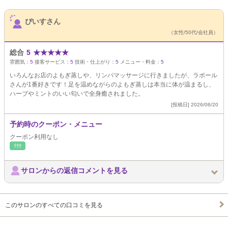
サロンPick Up
ぴいすさん
（女性/50代/会社員）
総合
5
★
★
★
★
★
雰囲気：
5
接客サービス：
5
技術・仕上がり：
5
メニュー・料金：
5
いろんなお店のよもぎ蒸しや、リンパマッサージに行きましたが、ラポール
さんが1番好きです！足を温めながらのよもぎ蒸しは本当に体が温まるし、
ハーブやミントのいい匂いで全身癒されました。
[投稿日] 2026/06/20
予約時のクーポン・メニュー
クーポン利用なし
ﾘﾗｸ
サロンからの返信コメントを見る
このサロンのすべての口コミを見る