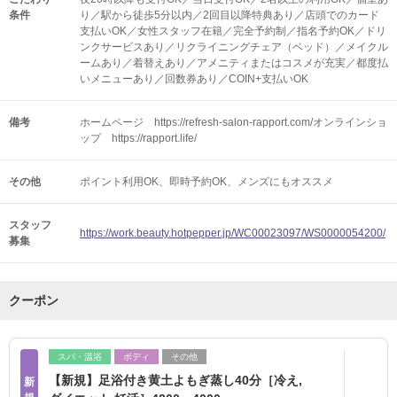
条件
り／駅から徒歩5分以内／2回目以降特典あり／店頭でのカード
支払いOK／女性スタッフ在籍／完全予約制／指名予約OK／ドリ
ンクサービスあり／リクライニングチェア（ベッド）／メイクル
ームあり／着替えあり／アメニティまたはコスメが充実／都度払
いメニューあり／回数券あり／COIN+支払いOK
備考
ホームページ https://refresh-salon-rapport.com/オンラインショ
ップ https://rapport.life/
その他
ポイント利用OK
即時予約OK
メンズにもオススメ
スタッフ
https://work.beauty.hotpepper.jp/WC00023097/WS0000054200/
募集
クーポン
スパ・温浴
ボディ
その他
【新規】足浴付き黄土よもぎ蒸し40分［冷え,
新