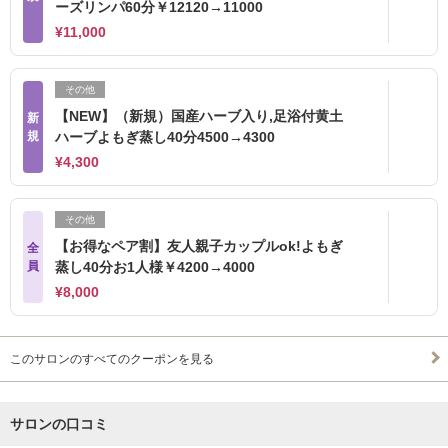
ーズリンパ60分￥12120→11000
¥11,000
その他
【NEW】（新規）国産ハーブ入り,足浴付黄土
新
規
ハーブよもぎ蒸し40分4500→4300
¥4,300
その他
【お得なペア割】友人親子カップルok!よもぎ
全
員
蒸し40分お1人様￥4200→4000
¥8,000
このサロンのすべてのクーポンを見る
サロンの口コミ