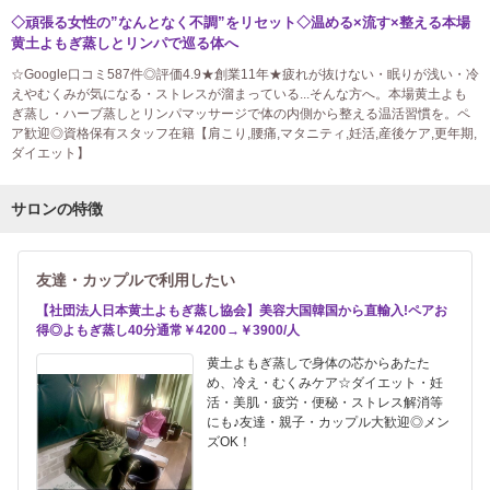
◇頑張る女性の”なんとなく不調”をリセット◇温める×流す×整える本場
黄土よもぎ蒸しとリンパで巡る体へ
☆Google口コミ587件◎評価4.9★創業11年★疲れが抜けない・眠りが浅い・冷
えやむくみが気になる・ストレスが溜まっている...そんな方へ。本場黄土よも
ぎ蒸し・ハーブ蒸しとリンパマッサージで体の内側から整える温活習慣を。ペ
ア歓迎◎資格保有スタッフ在籍【肩こり,腰痛,マタニティ,妊活,産後ケア,更年期,
ダイエット】
サロンの特徴
友達・カップルで利用したい
【社団法人日本黄土よもぎ蒸し協会】美容大国韓国から直輸入!ペアお
得◎よもぎ蒸し40分通常￥4200→￥3900/人
黄土よもぎ蒸しで身体の芯からあたた
め、冷え・むくみケア☆ダイエット・妊
活・美肌・疲労・便秘・ストレス解消等
にも♪友達・親子・カップル大歓迎◎メン
ズOK！