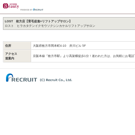
LOST 枚方店【育毛促進×リフトアップサロン】
ロスト ヒラカタテンイクモウソクシンカケルリフトアップサロン
住所
大阪府枚方市岡本町4-10 井川ビル 5F
アクセス
京阪本線『枚方市駅』より高架横徒歩1分！迷われた方は、お気軽にお電話
道案内