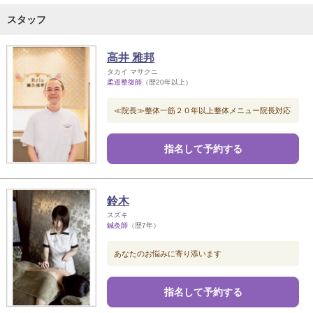
スタッフ
高井 雅邦
タカイ マサクニ
柔道整復師
（歴20年以上）
≪院長≫整体一筋２０年以上整体メニュー院長対応
指名して予約する
鈴木
スズキ
鍼灸師
（歴7年）
あなたのお悩みに寄り添います
指名して予約する