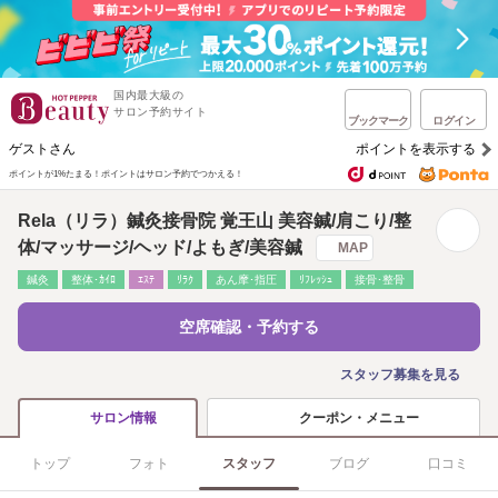
国内最大級の
サロン予約サイト
ブックマーク
ログイン
ゲストさん
ポイントを表示する
ポイントが1%たまる！
ポイントはサロン予約でつかえる！
Rela（リラ）鍼灸接骨院 覚王山 美容鍼/肩こり/整
体/マッサージ/ヘッド/よもぎ/美容鍼
MAP
鍼灸
整体･ｶｲﾛ
ｴｽﾃ
ﾘﾗｸ
あん摩･指圧
ﾘﾌﾚｯｼｭ
接骨･整骨
空席確認・予約する
スタッフ募集を見る
クーポン・メニュー
サロン情報
トップ
フォト
スタッフ
ブログ
口コミ