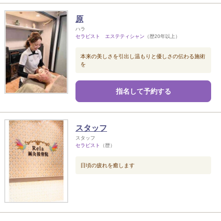
原
ハラ
セラピスト エステティシャン
（歴20年以上）
本来の美しさを引出し温もりと優しさの伝わる施術
を
指名して予約する
スタッフ
スタッフ
セラピスト
（歴）
日頃の疲れを癒します