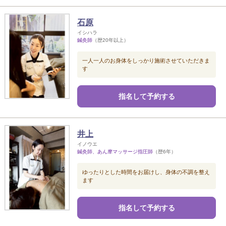
石原
イシハラ
鍼灸師
（歴20年以上）
一人一人のお身体をしっかり施術させていただきま
す
指名して予約する
井上
イノウエ
鍼灸師、あん摩マッサージ指圧師
（歴6年）
ゆったりとした時間をお届けし、身体の不調を整え
ます
指名して予約する