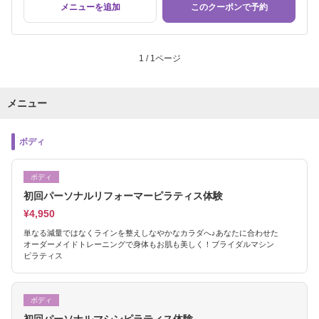
メニューを追加
このクーポンで予約
1 / 1ページ
メニュー
ボディ
ボディ
初回パーソナルリフォーマーピラティス体験
¥4,950
単なる減量ではなくラインを整えしなやかなカラダへ♪あなたに合わせた
オーダーメイドトレーニングで身体もお肌も美しく！ブライダルマシン
ピラティス
ボディ