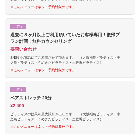
※このメニューはネット予約対象外です。
ボディ
過去に３ヶ月以上ご利用頂いていたお客様専用！復帰プ
ラン計画！無料カウンセリング
要問い合わせ
SNSやお電話にてご相談させて頂きます。 （大阪福島ピラティス・中
之島ピラティス・うめきたピラティス・土佐堀ピラティス）
※このメニューはネット予約対象外です。
ボディ
ペアストレッチ 20分
¥2,400
ピラティスの効果を最大限引き出します！ （大阪福島ピラティス・中
之島ピラティス・うめきたピラティス・土佐堀ピラティス）
※このメニューはネット予約対象外です。