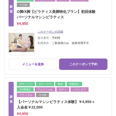
その他
新
規
O脚/X脚【ピラティス美脚特化プラン】初回体験
パーソナルマシンピラティス
¥4,950
このクーポンの詳細
提示条件：
予約時
利用条件：
ご新規様のみ 他券併用不可
メニューを追加
このクーポンで予約
ボディトリ
ボディケア
整体
骨盤矯正
OX脚矯正
フェイシャル
ボディ
バストケア
ブライダル
その他
新
規
【パーソナルマシンピラティス体験】￥4,950＋
入会金￥22,000
¥4,950