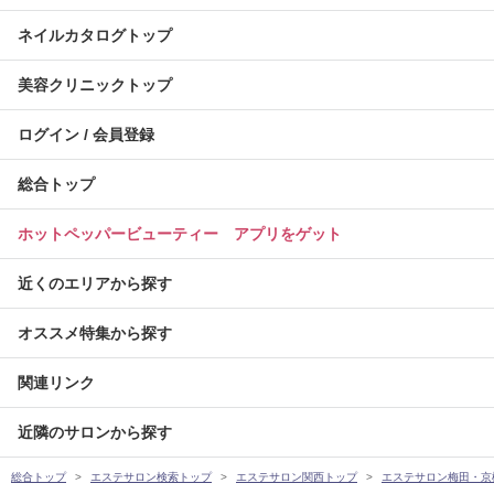
ネイルカタログトップ
美容クリニックトップ
ログイン / 会員登録
総合トップ
ホットペッパービューティー アプリをゲット
近くのエリアから探す
オススメ特集から探す
関連リンク
近隣のサロンから探す
総合トップ
エステサロン検索トップ
エステサロン関西トップ
エステサロン梅田・京