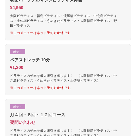
初回パーソナルマシンピラティス体験
¥4,950
大阪ピラティス・福島ピラティス・淀屋橋ピラティス・中之島ピラティ
ス・土佐堀ピラティス・うめきたピラティス・大阪福島ピラティス・野
田ピラティス
※このメニューはネット予約対象外です。
ボディ
ペアストレッチ 10分
¥1,200
ピラティスの効果を最大限引き出します！ （大阪福島ピラティス・中
之島ピラティス・うめきたピラティス・土佐堀ピラティス）
※このメニューはネット予約対象外です。
ボディ
月４回・８回・１２回コース
要問い合わせ
ピラティスの効果を最大限引き出します！ （大阪福島ピラティス・中
之島ピラティス・うめきたピラティス・土佐堀ピラティス）