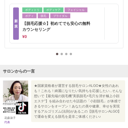
ボディトリ
ボディケア
フェイシャル
ボディ
脱毛
ブライダル
新
【脱毛応援☆】初めてでも安心の無料
規
カウンセリング
¥0
サロンからの一言
★国家資格者が運営する脱毛サロンALGO★女性のあれ
も！これも！綺麗になりたい気持ちを応援したい...そんな
想いで【最先端の脱毛機"美肌脱毛×毛穴を消す極上小顔
エステ"】を組み合わせた今話題の「小顔脱毛」が体感で
きるサロンをオープン！あなたの美や健康、幸せを実現
するアルゴリズム(法則)があるこの【脱毛サロンALGO】
で運命を変える脱毛を是非ご体感ください♪
花森淑子
代表