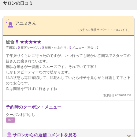
サロンの口コミ
サロンPick Up
アユミさん
（女性/30代後半/パート・アルバイト）
総合
5
★
★
★
★
★
雰囲気：
5
接客サービス：
5
技術・仕上がり：
5
メニュー・料金：
5
半年振りくらいに行ったのですが、いつ行っても暖かい雰囲気でスタッフの
皆さんに癒されています。
無駄な動きが一切無くスムーズです。それでいて丁寧！
しかもスピーディーなので助かります。
肌の状態も毎回確認して、肌荒れしていたら様子を見ながら施術して下さる
ので安心です。
次は間隔を空けずに行きますね！
[投稿日] 2026/01/08
予約時のクーポン・メニュー
クーポン利用なし
ｴｽﾃ
サロンからの返信コメントを見る