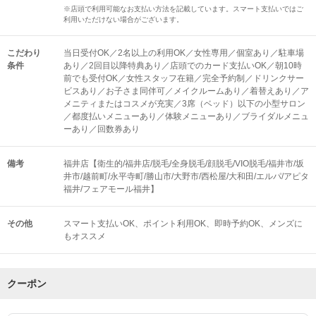
※店頭で利用可能なお支払い方法を記載しています。スマート支払いではご
利用いただけない場合がございます。
こだわり
当日受付OK／2名以上の利用OK／女性専用／個室あり／駐車場
条件
あり／2回目以降特典あり／店頭でのカード支払いOK／朝10時
前でも受付OK／女性スタッフ在籍／完全予約制／ドリンクサー
ビスあり／お子さま同伴可／メイクルームあり／着替えあり／ア
メニティまたはコスメが充実／3席（ベッド）以下の小型サロン
／都度払いメニューあり／体験メニューあり／ブライダルメニュ
ーあり／回数券あり
備考
福井店【衛生的/福井店/脱毛/全身脱毛/顔脱毛/VIO脱毛/福井市/坂
井市/越前町/永平寺町/勝山市/大野市/西松屋/大和田/エルパ/アピタ
福井/フェアモール福井】
その他
スマート支払いOK
ポイント利用OK
即時予約OK
メンズに
もオススメ
クーポン