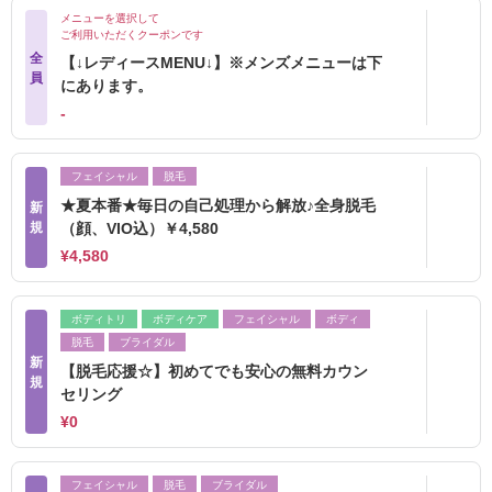
メニューを選択して
ご利用いただくクーポンです
全
【↓レディースMENU↓】※メンズメニューは下
員
にあります。
‐
フェイシャル
脱毛
★夏本番★毎日の自己処理から解放♪全身脱毛
新
規
（顔、VIO込）￥4,580
¥4,580
ボディトリ
ボディケア
フェイシャル
ボディ
脱毛
ブライダル
新
【脱毛応援☆】初めてでも安心の無料カウン
規
セリング
¥0
フェイシャル
脱毛
ブライダル