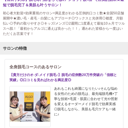
短で脱毛完了＆美肌も叶うサロン！
初心者大歓迎<効果重視のサロン>満足度がわかる圧倒的口コミ数★全国50店舗
展開中★濃い毛・産毛・白髪にもアプローチ◎ワックスと光併用◎都度、月額
払い◎予約の取りやすさ◎キッズ/メンズ◎2週間に1度通えて最短10ヵ月でツル
スべ肌！「最初からアルゴに通えば良かった！！」通われた皆様から一度はい
ただくお言葉です！
サロンの特徴
全身脱毛コースのあるサロン
【貴方だけのオ-ダ-メイド脱毛♪】脱毛の症例数20万件突破の「信頼と
実績」◎口コミを見ればわかる満足度◎
あれもこれも綺麗になりたい♪そんな悩め
る女性のための脱毛は、最先端脱毛機×丁
寧な技術×毛質・肌質に合わせて光や照射
を変えるオーダーメイド脱毛で効果実感
◎脱毛しながら、美肌も毛穴ケアも一緒
に♪