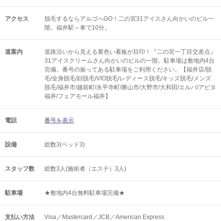
アクセス
脱毛するならアルゴへGO！二の宮31アイスさん向かいのビル一
階。福井駅～車で10分。
道案内
道路沿いから見える黄色い看板が目印！『二の宮一丁目交差点』
31アイスクリームさん向かいのビルの一階。駐車場は敷地内4台
完備。番号の振ってある駐車場をご利用ください。【福井店/脱
毛/全身脱毛/顔脱毛/VIO脱毛/レディース脱毛/キッズ脱毛/メンズ
脱毛/福井市/越前町/永平寺町/勝山市/大野市/大和田/エルパ/アピタ
福井/フェアモール福井】
電話
番号を表示
設備
総数3(ベッド3)
スタッフ数
総数3人(施術者（エステ）3人)
駐車場
★敷地内4台無料駐車場完備★
支払い方法
Visa／Mastercard／JCB／American Express