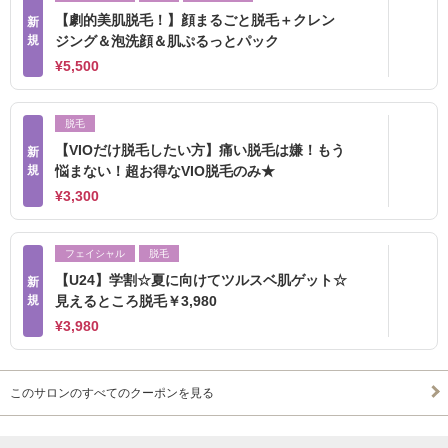
【劇的美肌脱毛！】顔まるごと脱毛＋クレン
新
規
ジング＆泡洗顔＆肌ぷるっとパック
¥5,500
脱毛
【VIOだけ脱毛したい方】痛い脱毛は嫌！もう
新
規
悩まない！超お得なVIO脱毛のみ★
¥3,300
フェイシャル
脱毛
【U24】学割☆夏に向けてツルスベ肌ゲット☆
新
規
見えるところ脱毛￥3,980
¥3,980
このサロンのすべてのクーポンを見る