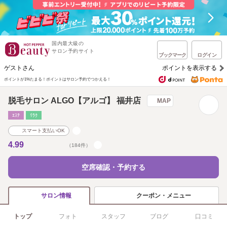
国内最大級の
サロン予約サイト
ブックマーク
ログイン
ゲストさん
ポイントを表示する
ポイントが1%たまる！
ポイントはサロン予約でつかえる！
脱毛サロン ALGO【アルゴ】 福井店
MAP
ｴｽﾃ
ﾘﾗｸ
スマート支払いOK
4.99
（184件）
空席確認・予約する
クーポン・メニュー
サロン情報
トップ
フォト
スタッフ
ブログ
口コミ