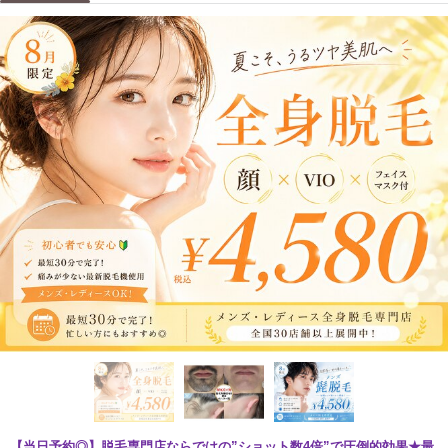
【当日予約◎】脱毛専門店ならではの”ショット数4倍”で圧倒的効果★最