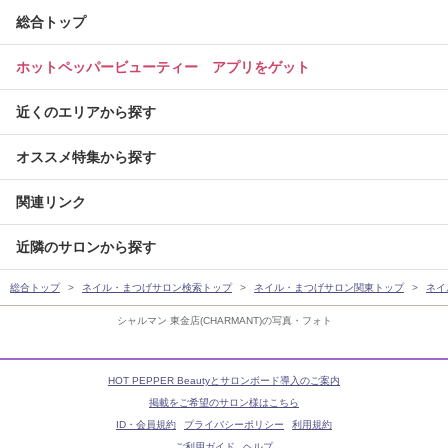
総合トップ
ホットペッパービューティー アプリをゲット
近くのエリアから探す
オススメ特集から探す
関連リンク
近隣のサロンから探す
総合トップ
ネイル・まつげサロン検索トップ
ネイル・まつげサロン関東トップ
ネイ
シャルマン 東金店(CHARMANT)の写真・フォト
HOT PEPPER Beautyとサロンボード導入のご案内
掲載をご希望のサロン様はこちら
ID・会員規約
プライバシーポリシー
利用規約
ご利用ガイド
ヘルプ