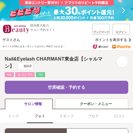
国内最大級の
サロン予約サイト
ブックマーク
ログイン
ゲストさん
ポイントを表示する
ポイントが1%たまる！
ポイントはサロン予約でつかえる！
Nail&Eyelash CHARMANT東金店【シャルマ
ン】
MAP
ﾈｲﾙ
まつげ･ﾒｲｸ
ﾘﾗｸ
空席確認・予約する
クーポン・メニュー
サロン情報
トップ
フォト
スタッフ
ブログ
口コミ