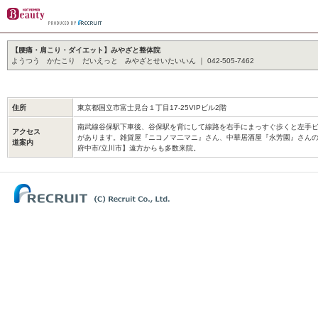
【腰痛・肩こり・ダイエット】みやざと整体院
ようつう かたこり だいえっと みやざとせいたいいん ｜ 042-505-7462
住所
東京都国立市富士見台１丁目17-25VIPビル2階
南武線谷保駅下車後、谷保駅を背にして線路を右手にまっすぐ歩くと左手ビ
アクセス
があります。雑貨屋『ニコノマ二マニ』さん、中華居酒屋『永芳園』さんの
道案内
府中市/立川市】遠方からも多数来院。