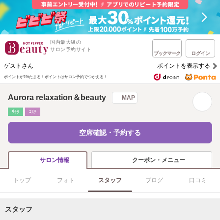
国内最大級の
サロン予約サイト
ブックマーク
ログイン
ゲストさん
ポイントを表示する
ポイントが1%たまる！
ポイントはサロン予約でつかえる！
Aurora relaxation＆beauty
MAP
ﾘﾗｸ
ｴｽﾃ
空席確認・予約する
クーポン・メニュー
サロン情報
トップ
フォト
スタッフ
ブログ
口コミ
スタッフ