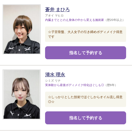
蒼井 まひろ
アオイ マヒロ
内臓までととのえ身体の中から変える施術家
（歴20年以上）
☆子宮骨盤、大人女子の引き締めボディメイク得意
です
指名して予約する
清水 理永
シミズ リナ
実体験から産後ボディメイク特化ほぐしも◎
（歴6年）
☆しっかりとした技術でほぐしからオイル流し得意
◎☆
指名して予約する