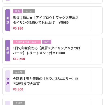
脱毛
その他
垢抜け眉に★【アイブロウ】ワックス美眉ス
新
規
タイリング&描いてお仕上げ ￥5980
¥5,980
その他まつげメニュー
脱毛
1日で印象変わる【美眉スタイリング＆まつげ
新
規
パーマ】トリートメント付￥12500
¥12,500
その他
今話題！美と健康の【耳ツボジュエリー】両
全
員
耳16粒まで★三宮
¥3,800
その他