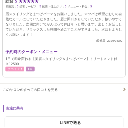
総合
5
★
★
★
★
★
雰囲気：
5
接客サービス：
5
技術・仕上がり：
5
メニュー・料金：
5
眉スタイリングとまつげパーマをお願いしました。マツパは希望どおりの自
然なカールにしていただきました。眉は間引きもしていただき、扱いやすく
なりました。次回に向けてがんばって伸ばそうと思います。楽しくお話しし
ていただき、リラックスした時間を過ごすことができました。次回もよろし
くお願いします！
[投稿日] 2026/04/02
予約時のクーポン・メニュー
1日で印象変わる【美眉スタイリング＆まつげパーマ】トリートメント付
￥12500
まつげ･ﾒｲｸ
ｴｽﾃ
このサロンのすべての口コミを見る
友達に共有
LINEで送る