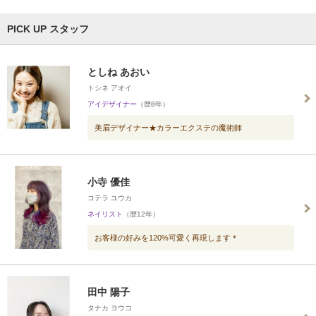
PICK UP スタッフ
としね あおい
トシネ アオイ
アイデザイナー
（歴8年）
美眉デザイナー★カラーエクステの魔術師
小寺 優佳
コテラ ユウカ
ネイリスト
（歴12年）
お客様の好みを120%可愛く再現します＊
田中 陽子
タナカ ヨウコ