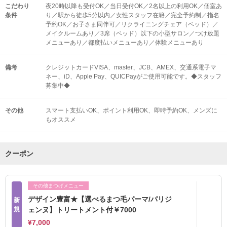
こだわり
夜20時以降も受付OK／当日受付OK／2名以上の利用OK／個室あ
条件
り／駅から徒歩5分以内／女性スタッフ在籍／完全予約制／指名
予約OK／お子さま同伴可／リクライニングチェア（ベッド）／
メイクルームあり／3席（ベッド）以下の小型サロン／つけ放題
メニューあり／都度払いメニューあり／体験メニューあり
備考
クレジットカードVISA、master、JCB、AMEX、交通系電子マ
ネー、iD、Apple Pay、QUICPayがご使用可能です。◆スタッフ
募集中◆
その他
スマート支払いOK
ポイント利用OK
即時予約OK
メンズに
もオススメ
クーポン
その他まつげメニュー
デザイン豊富★【選べるまつ毛パーマ/パリジ
新
規
ェンヌ】トリートメント付￥7000
¥7,000