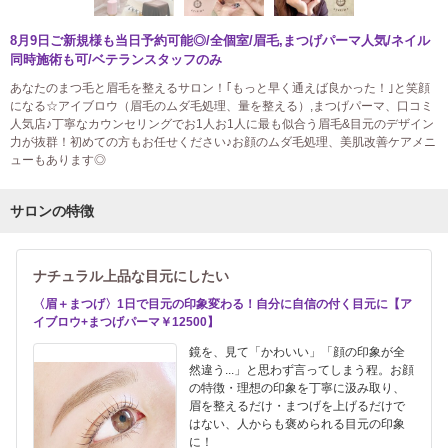
8月9日ご新規様も当日予約可能◎/全個室/眉毛,まつげパーマ人気/ネイル
同時施術も可/ベテランスタッフのみ
あなたのまつ毛と眉毛を整えるサロン！｢もっと早く通えば良かった！｣と笑顔
になる☆アイブロウ（眉毛のムダ毛処理、量を整える）,まつげパーマ、口コミ
人気店♪丁寧なカウンセリングでお1人お1人に最も似合う眉毛&目元のデザイン
力が抜群！初めての方もお任せください♪お顔のムダ毛処理、美肌改善ケアメニ
ューもあります◎
サロンの特徴
ナチュラル上品な目元にしたい
〈眉＋まつげ〉1日で目元の印象変わる！自分に自信の付く目元に【ア
イブロウ+まつげパーマ￥12500】
鏡を、見て「かわいい」「顔の印象が全
然違う...」と思わず言ってしまう程。お顔
の特徴・理想の印象を丁寧に汲み取り、
眉を整えるだけ・まつげを上げるだけで
はない、人からも褒められる目元の印象
に！