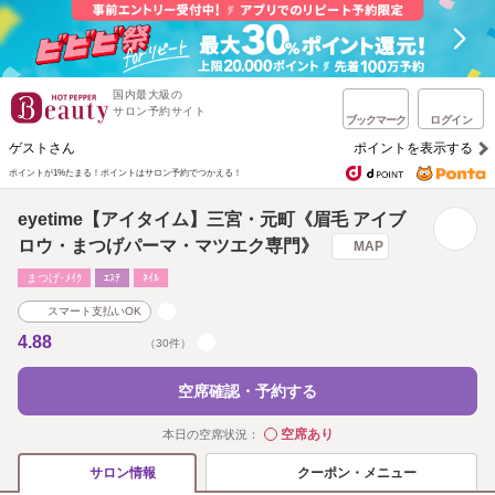
国内最大級の
サロン予約サイト
ブックマーク
ログイン
ゲストさん
ポイントを表示する
ポイントが1%たまる！
ポイントはサロン予約でつかえる！
eyetime【アイタイム】三宮・元町《眉毛 アイブ
ロウ・まつげパーマ・マツエク専門》
MAP
まつげ･ﾒｲｸ
ｴｽﾃ
ﾈｲﾙ
スマート支払いOK
4.88
（30件）
空席確認・予約する
空席あり
本日の空席状況：
◯
クーポン・メニュー
サロン情報