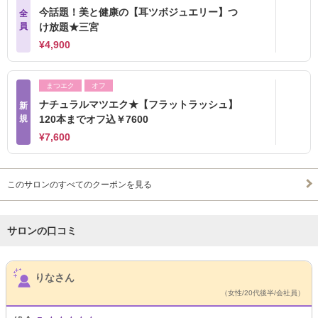
今話題！美と健康の【耳ツボジュエリー】つ
全
員
け放題★三宮
¥4,900
まつエク
オフ
ナチュラルマツエク★【フラットラッシュ】
新
規
120本までオフ込￥7600
¥7,600
このサロンのすべてのクーポンを見る
サロンの口コミ
サロンPick Up
りなさん
（女性/20代後半/会社員）