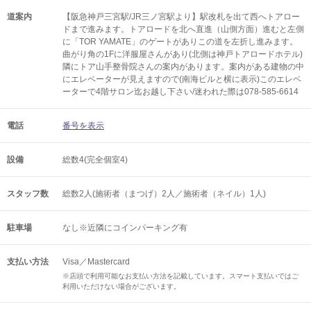
道案内
【阪急神戸三宮駅/JR三ノ宮駅より】駅改札を出て西へトアロー
ドまで進みます。トアロードを北へ直進（山側方面）進むと左側
に「TOR YAMATE」のゲートがありこの道を左折し進みます。
曲がり角の1Fに洋服屋さんがあり(北側は神戸トアロードホテル)
隣にトア山手整骨院さんの案内があります。案内がある建物の中
にエレベーターが見えますので(南海ビルと横に表示)このエレベ
ーターで4階サロン迄お越し下さい/迷われた際は078-585-6614
電話
番号を表示
設備
総数4(完全個室4)
スタッフ数
総数2人(施術者（まつげ）2人／施術者（ネイル）1人)
駐車場
なし※近隣にコインパーキング有
支払い方法
Visa／Mastercard
※店頭で利用可能なお支払い方法を記載しています。スマート支払いではご
利用いただけない場合がございます。