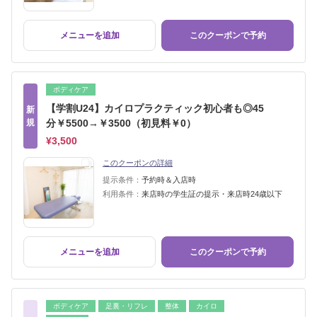
メニューを追加
このクーポンで予約
ボディケア
【学割U24】カイロプラクティック初心者も◎45
新
規
分￥5500→￥3500（初見料￥0）
¥3,500
このクーポンの詳細
提示条件：
予約時＆入店時
利用条件：
来店時の学生証の提示・来店時24歳以下
メニューを追加
このクーポンで予約
ボディケア
足裏・リフレ
整体
カイロ