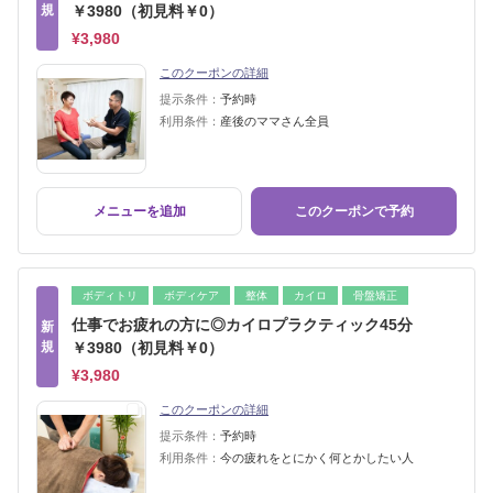
規
￥3980（初見料￥0）
¥3,980
このクーポンの詳細
提示条件：
予約時
利用条件：
産後のママさん全員
メニューを追加
このクーポンで予約
ボディトリ
ボディケア
整体
カイロ
骨盤矯正
仕事でお疲れの方に◎カイロプラクティック45分
新
規
￥3980（初見料￥0）
¥3,980
このクーポンの詳細
提示条件：
予約時
利用条件：
今の疲れをとにかく何とかしたい人