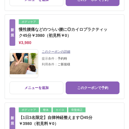
ボディケア
慢性腰痛などのつらい腰に◎カイロプラクティッ
新
規
ク45分￥3980（初見料￥0）
¥3,980
このクーポンの詳細
提示条件：
予約時
利用条件：
ご新規様
メニューを追加
このクーポンで予約
ボディケア
整体
カイロ
骨盤矯正
【1日3名限定】自律神経整えます◎45分
新
規
￥3980（初見料￥0）