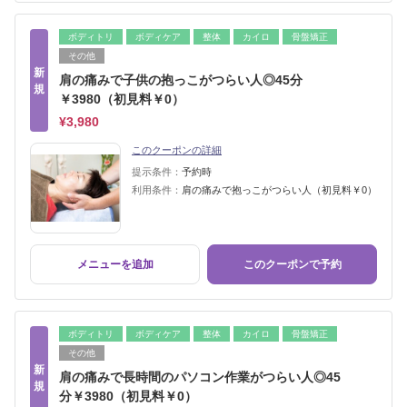
ボディトリ
ボディケア
整体
カイロ
骨盤矯正
その他
新
肩の痛みで子供の抱っこがつらい人◎45分
規
￥3980（初見料￥0）
¥3,980
このクーポンの詳細
提示条件：
予約時
利用条件：
肩の痛みで抱っこがつらい人（初見料￥0）
メニューを追加
このクーポンで予約
ボディトリ
ボディケア
整体
カイロ
骨盤矯正
その他
新
肩の痛みで長時間のパソコン作業がつらい人◎45
規
分￥3980（初見料￥0）