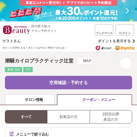
国内最大級の
サロン予約サイト
ブックマーク
ログイン
ゲストさん
ポイントを表示する
ポイントが1%たまる！
ポイントはサロン予約でつかえる！
潮騒カイロプラクティック辻堂
MAP
整体･ｶｲﾛ
ﾘﾗｸ
空席確認・予約する
サロン情報
クーポン・メニュー
2回目以降
すべて
初来店の方
来店の方
メニューで絞り込む