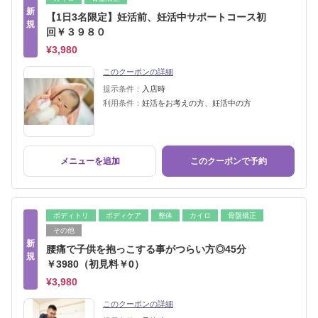
新
【1日3名限定】妊活前、妊活中サポートコース初
規
回￥３９８０
¥3,980
このクーポンの詳細
提示条件：
入店時
利用条件：
妊活をお考えの方、妊活中の方
メニューを追加
このクーポンで予約
ボディトリ
ボディケア
整体
カイロ
骨盤矯正
その他
新
腰痛で子供を抱っこする事がつらい方◎45分
規
￥3980（初見料￥0）
¥3,980
このクーポンの詳細