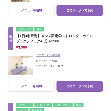
メニューを追加
このクーポンで予約
ボディケア
整体
【1日3名限定】メンズ限定◎ストロング・カイロ
新
規
プラクティック45分￥3980
¥3,980
このクーポンの詳細
提示条件：
予約時
利用条件：
メンズ専用
メニューを追加
このクーポンで予約
ボディトリ
ボディケア
足裏・リフレ
整体
カイロ
骨盤矯正