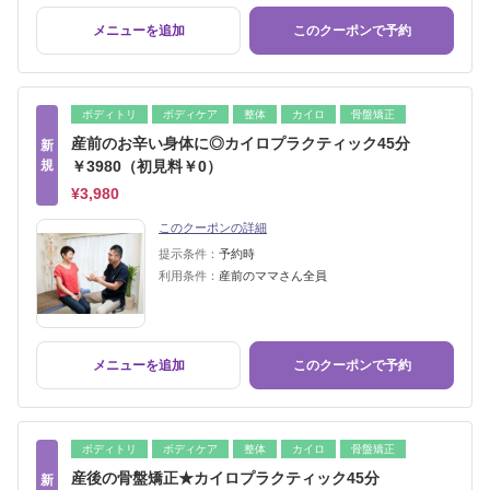
メニューを追加
このクーポンで予約
ボディトリ
ボディケア
整体
カイロ
骨盤矯正
産前のお辛い身体に◎カイロプラクティック45分
新
規
￥3980（初見料￥0）
¥3,980
このクーポンの詳細
提示条件：
予約時
利用条件：
産前のママさん全員
メニューを追加
このクーポンで予約
ボディトリ
ボディケア
整体
カイロ
骨盤矯正
産後の骨盤矯正★カイロプラクティック45分
新