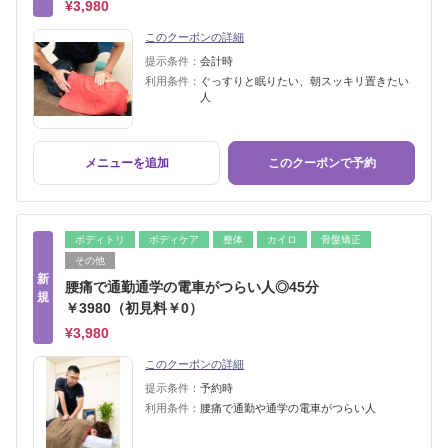
¥3,980
このクーポンの詳細
提示条件：
会計時
利用条件：
ぐっすりと眠りたい、朝スッキリ置きたい
人
メニューを追加
このクーポンで予約
ボディトリ
ボディケア
整体
カイロ
骨盤矯正
その他
新
腰痛で通勤通学の電車がつらい人◎45分
規
￥3980（初見料￥0）
¥3,980
このクーポンの詳細
提示条件：
予約時
利用条件：
腰痛で通勤や通学の電車がつらい人