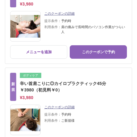
¥3,980
このクーポンの詳細
提示条件：
予約時
利用条件：
肩の痛みで長時間のパソコン作業がつらい
人
メニューを追加
このクーポンで予約
ボディケア
辛い首肩こりに◎カイロプラクティック45分
新
規
￥3980（初見料￥0）
¥3,980
このクーポンの詳細
提示条件：
予約時
利用条件：
ご新規様