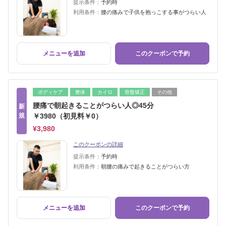
提示条件：
予約時
利用条件：
腰の痛みで子供を抱っこする事がつらい人
メニューを追加
このクーポンで予約
ボディケア
整体
カイロ
骨盤矯正
その他
腰痛で朝起きることがつらい人◎45分
新
規
￥3980（初見料￥0）
¥3,980
このクーポンの詳細
提示条件：
予約時
利用条件：
朝腰の痛みで起きることがつらい方
メニューを追加
このクーポンで予約