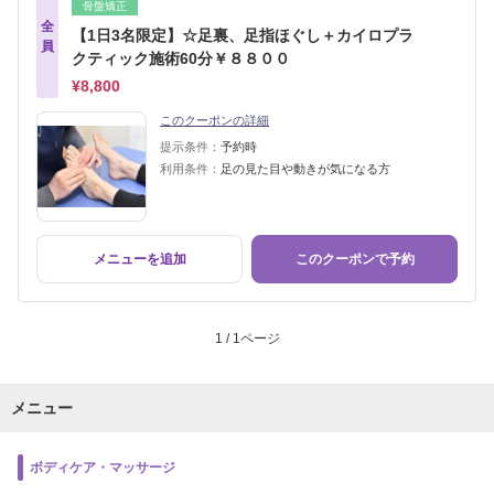
骨盤矯正
全
【1日3名限定】☆足裏、足指ほぐし＋カイロプラ
員
クティック施術60分￥８８００
¥8,800
このクーポンの詳細
提示条件：
予約時
利用条件：
足の見た目や動きが気になる方
メニューを追加
このクーポンで予約
1 / 1ページ
メニュー
ボディケア・マッサージ