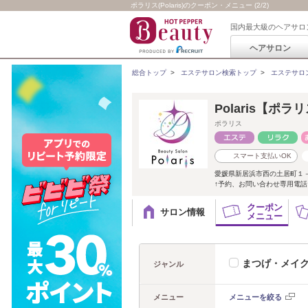
ポラリス(Polaris)のクーポン・メニュー (2/2)
国内最大級のヘアサロ
ヘアサロン
総合トップ
>
エステサロン検索トップ
>
エステサロ
Polaris【ポラ
ポラリス
スマート支払いOK
愛媛県新居浜市西の土居町１
↑予約、お問い合わせ専用電
クーポン
サロン情報
メニュー
まつげ・メイ
ジャンル
メニュー
メニューを絞る