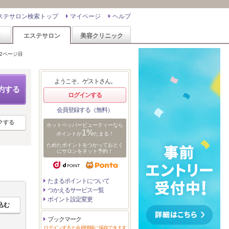
ステサロン検索トップ
マイページ
ヘルプ
ン
エステサロン
美容クリニック
2ページ目
ようこそ、ゲストさん。
約する
ログインする
会員登録する（無料）
クする
ホットペッパービューティーなら
1%
ポイントが
たまる！
ためたポイントをつかっておとく
にサロンをネット予約！
たまるポイントについて
つかえるサービス一覧
ポイント設定変更
ブックマーク
ログインすると会員情報に保存できます