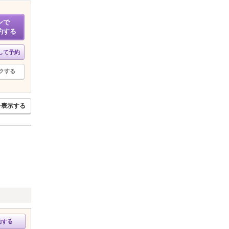
ンで
約する
して予約
クする
を表示する
約する