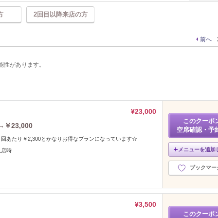
方
2回目以降来店の方
前へ
能性があります。
¥23,000
このクーポ
￥23,000
空席確認・予
回あたり￥2,300とかなりお得なプランになっています☆
メニューを追加
入店時
ブックマー
¥3,500
このクーポ