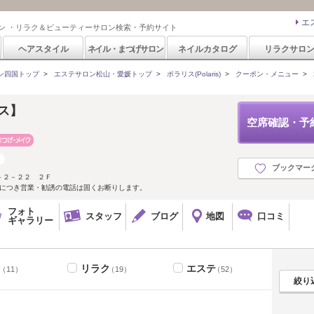
エ
ン ・リラク＆ビューティーサロン検索・予約サイト
ヘアスタイル
ネイル・まつげサロン
ネイルカタログ
リラクサロ
ン四国トップ
>
エステサロン松山・愛媛トップ
>
ポラリス(Polaris)
>
クーポン・メニュー
>
リス】
空席確認・予
ブックマー
－２－２２ ２Ｆ
話につき営業・勧誘の電話は固くお断りします。
フォト
スタッフ
ブログ
地図
口コミ
ギャラリー
ク
リラク
エステ
（11）
（19）
（52）