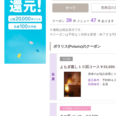
初来店の
すべて
39
47
クーポン
件 メニュー
件 あります
価格は税込表示です。
クーポンは予告なく内容を変更・終了する可
ポラリス(Polaris)のクーポン
その他
よもぎ蒸し１０回コース￥33,000→
身体のお悩み改善に１
全
員
提示条件：
予約時＆
利用条件：
全員
その他まつげメニュー