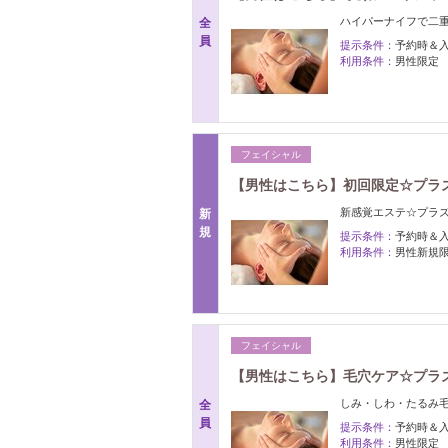
ハイパーナイフで二
全
員
提示条件：
予約時＆
利用条件：
男性限定
フェイシャル
【男性はこちら】初回限定☆プラズマフ
新感覚エステ☆プラ
新
規
提示条件：
予約時＆
利用条件：
男性新規
フェイシャル
【男性はこちら】毛穴ケア☆プラズマ
しみ・しわ・たるみ
全
員
提示条件：
予約時＆
利用条件：
男性限定