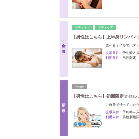
ボディトリ
ボディケア
【男性はこちら】上半身リンパマッサ
選べるオイルでボディ
全
員
提示条件：
予約時＆
利用条件：
男性限定
その他
【男性はこちら】初回限定☆セルフホ
ご自身で行っていただ
新
規
提示条件：
予約時＆
利用条件：
男性新規