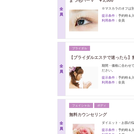
まつ毛パーマ ￥3,500
※マスカラのオフは別
全
員
提示条件：
予約時＆
利用条件：
全員
ブライダル
【ブライダルエステで迷ったら】
期間・価格に合わせ
全
ださい。
員
提示条件：
予約時＆
利用条件：
全員
フェイシャル
ボディ
無料カウンセリング
ダイエット・お肌の
全
員
提示条件：
予約時＆