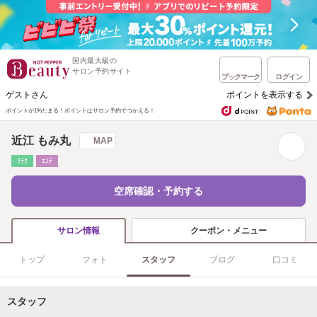
国内最大級の
サロン予約サイト
ブックマーク
ログイン
ゲストさん
ポイントを表示する
ポイントが1%たまる！
ポイントはサロン予約でつかえる！
近江 もみ丸
MAP
ﾘﾗｸ
ｴｽﾃ
空席確認・予約する
クーポン・メニュー
サロン情報
トップ
フォト
スタッフ
ブログ
口コミ
スタッフ