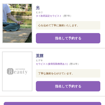
光
ヒカリ
タイ政府認定セラピスト
（歴7年）
心を込めて丁寧に施術いたします。
指名して予約する
英輝
ヒデキ
セラピスト(接骨院勤務歴あり)
（歴11年）
丁寧な施術を心がけています。
指名して予約する