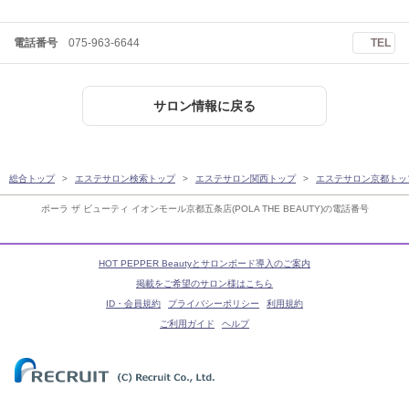
電話番号
075-963-6644
TEL
サロン情報に戻る
総合トップ
エステサロン検索トップ
エステサロン関西トップ
エステサロン京都トッ
ポーラ ザ ビューティ イオンモール京都五条店(POLA THE BEAUTY)の電話番号
HOT PEPPER Beautyとサロンボード導入のご案内
掲載をご希望のサロン様はこちら
ID・会員規約
プライバシーポリシー
利用規約
ご利用ガイド
ヘルプ