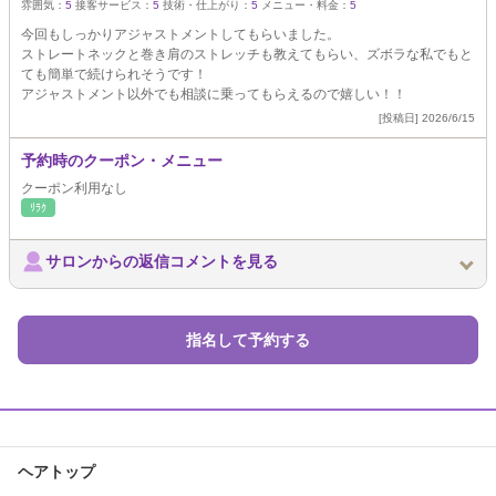
雰囲気：
5
接客サービス：
5
技術・仕上がり：
5
メニュー・料金：
5
今回もしっかりアジャストメントしてもらいました。
ストレートネックと巻き肩のストレッチも教えてもらい、ズボラな私でもと
ても簡単で続けられそうです！
アジャストメント以外でも相談に乗ってもらえるので嬉しい！！
[投稿日] 2026/6/15
予約時のクーポン・メニュー
クーポン利用なし
ﾘﾗｸ
サロンからの返信コメントを見る
指名して予約する
ヘアトップ