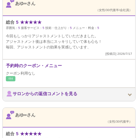
あゆ∞さん
（女性/30代後半/会社員）
総合
5
★
★
★
★
★
雰囲気：
5
接客サービス：
5
技術・仕上がり：
5
メニュー・料金：
5
今回もしっかりアジャストメントしていただきました。
アジャストメント後は本当にスッキリしていて体も心も！
毎回、アジャストメントの効果を実感しています、
[投稿日] 2026/7/17
予約時のクーポン・メニュー
クーポン利用なし
ﾘﾗｸ
サロンからの返信コメントを見る
あゆ∞さん
（女性/30代後半）
総合
5
★
★
★
★
★