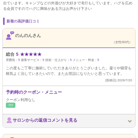
出ています。キャンプなどの外遊びが大好きで滝行もしています。ハグを広め
る会員ですのでハグに興味がある方はお声かけ下さい
新着の高評価口コミ
のんのんさん
（女性/60代）
総合
5
★
★
★
★
★
雰囲気：
5
接客サービス：
5
技術・仕上がり：
5
メニュー・料金：
5
この度もご丁寧に施術していただきありがとうございました。凝りや猫背も
根気よく治していきたいので、またお世話になりたいと思っています。
[投稿日] 2026/7/20
予約時のクーポン・メニュー
クーポン利用なし
ﾘﾗｸ
サロンからの返信コメントを見る