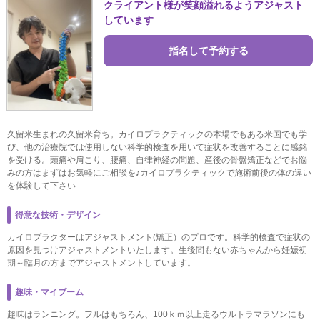
クライアント様が笑顔溢れるようアジャスト
しています
指名して予約する
久留米生まれの久留米育ち。カイロプラクティックの本場でもある米国でも学
び、他の治療院では使用しない科学的検査を用いて症状を改善することに感銘
を受ける。頭痛や肩こり、腰痛、自律神経の問題、産後の骨盤矯正などでお悩
みの方はまずはお気軽にご相談を♪カイロプラクティックで施術前後の体の違い
を体験して下さい
得意な技術・デザイン
カイロプラクターはアジャストメント(矯正）のプロです。科学的検査で症状の
原因を見つけアジャストメントいたします。生後間もない赤ちゃんから妊娠初
期～臨月の方までアジャストメントしています。
趣味・マイブーム
趣味はランニング。フルはもちろん、100ｋｍ以上走るウルトラマラソンにも