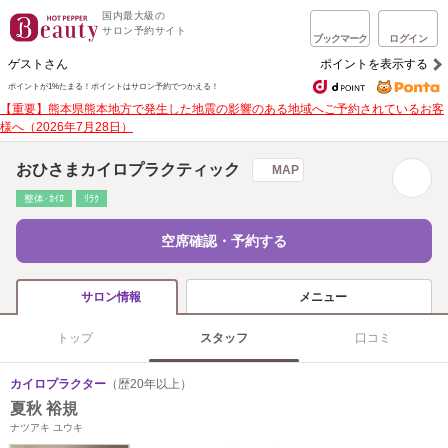
国内最大級の
サロン予約サイト
ブックマーク
ログイン
ゲストさん
ポイントを表示する
ポイントが1%たまる！
ポイントはサロン予約でつかえる！
【重要】熊本県熊本地方で発生した地震の影響のある地域へご予約されているお客
様へ（2026年7月28日）
おひさまカイロプラクティック
MAP
整体･ｶｲﾛ
ﾘﾗｸ
空席確認・予約する
メニュー
サロン情報
トップ
スタッフ
口コミ
カイロプラクター
（歴20年以上）
夏秋 裕規
ナツアキ ユウキ