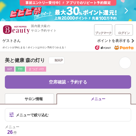
国内最大級の
サロン予約サイト
ブックマーク
ログイン
ゲストさん
ポイントを表示する
ポイントが1%たまる！
ポイントはサロン予約でつかえる！
美と健康 森の灯り
MAP
ｴｽﾃ
ﾘﾗｸ
まつげ･ﾒｲｸ
空席確認・予約する
サロン情報
メニュー
メニューで絞り込む
メニュー
26
件