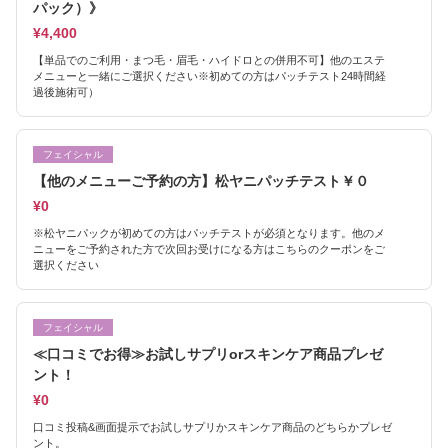
パック）》
¥4,400
【単品でのご利用・まつ毛・眉毛・ハイドロとの併用不可】他のエステ
メニューと一緒にご選択ください※初めての方はパッチテスト24時間経
過後施術可）
フェイシャル
【他のメニューご予約の方】松ヤニパッチテスト￥０
¥0
※松ヤニパックが初めての方はパッチテストが必須となります。他のメ
ニューをご予約された方で次回お受けになる方はこちらのクーポンをご
選択ください
フェイシャル
≪口コミでお得≫お試しサプリorスキンケア商品プレゼ
ント！
¥0
口コミ投稿&画面提示でお試しサプリかスキンケア商品のどちらかプレゼ
ント。