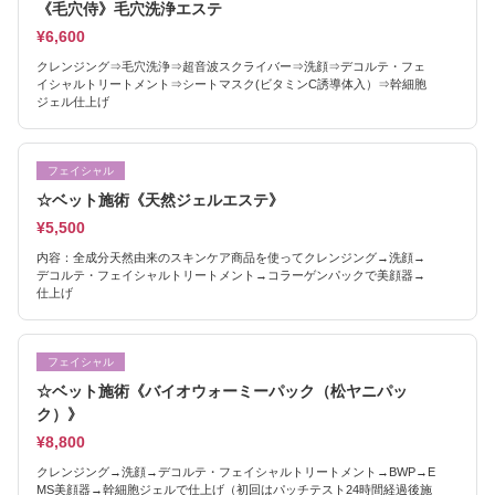
《毛穴侍》毛穴洗浄エステ
¥6,600
クレンジング⇒毛穴洗浄⇒超音波スクライバー⇒洗顔⇒デコルテ・フェ
イシャルトリートメント⇒シートマスク(ビタミンC誘導体入）⇒幹細胞
ジェル仕上げ
フェイシャル
☆ベット施術《天然ジェルエステ》
¥5,500
内容：全成分天然由来のスキンケア商品を使ってクレンジング→洗顔→
デコルテ・フェイシャルトリートメント→コラーゲンパックで美顔器→
仕上げ
フェイシャル
☆ベット施術《バイオウォーミーパック（松ヤニパッ
ク）》
¥8,800
クレンジング→洗顔→デコルテ・フェイシャルトリートメント→BWP→E
MS美顔器→幹細胞ジェルで仕上げ（初回はパッチテスト24時間経過後施