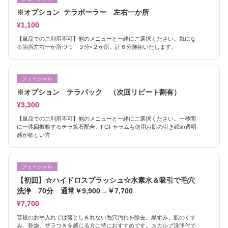
※オプション テラボーラー 左右一か所
¥1,100
【単品でのご利用不可】他のメニューと一緒にご選択ください。気にな
る箇所左右一か所づつ ３分×２か所。計６分施術いたします。
フェイシャル
※オプション テラパック （次回リピート割有）
¥3,300
【単品でのご利用不可】他のメニューと一緒にご選択ください。一秒間
に一兆回振動するテラ鉱石配合。FGFセラムも使用お肌の引き締め透明
感が欲しい方
フェイシャル
【初回】☆ハイドロスプラッシュ☆水素水＆吸引で毛穴
洗浄 70分 通常￥9,900→￥7,700
¥7,700
普段のお手入れでは落としきれない毛穴汚れを除去。黒ずみ、肌のくす
み、乾燥、ザラつきを感じる方に特におすすめです。スカルプ洗浄付で