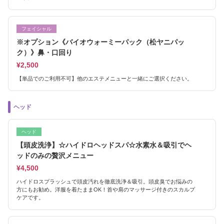
フェイシャル
※オプション《バイオウォーミーパック（松ヤニパッ
ク）》鼻・口回り
¥2,500
【単品でのご利用不可】他のエステメニューと一緒にご選択ください。
ヘッド
ヘッド
【頭皮洗浄】☆ハイドロヘッドスパ☆水素水＆吸引でヘ
ッドのみの贅沢メニュー
¥4,500
ハイドロスプラッシュで頭皮汚れを徹底洗浄＆吸引。頭皮臭でお悩みの
方にもお勧め。洋服を着たままOK！首や肩のマッサージ付きのスカルプ
ケアです。