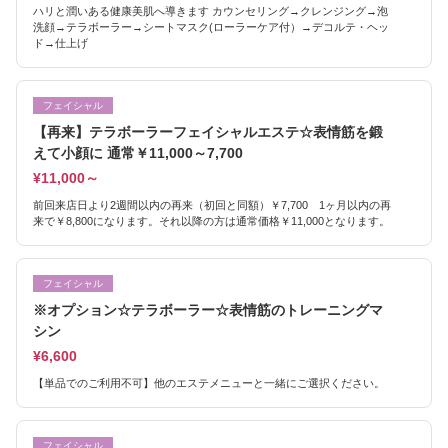
ハリと潤いある健康美肌へ導きます カウンセリング→クレンジング→泡
洗顔→テラボーラー→シートマスク(ローラーケア付）→デコルテ・ヘッ
ド→仕上げ
フェイシャル
【再来】テラボーラーフェイシャルエステ☆表情筋を鍛
えて小顔に 通常￥11,000～7,700
¥11,000～
前回来店日より2週間以内の再来（初回と同額）￥7,700 1ヶ月以内の再
来で￥8,800になります。それ以降の方は通常価格￥11,000となります。
フェイシャル
※オプション☆テラボーラー☆表情筋のトレーニングマ
シン
¥6,600
【単品でのご利用不可】他のエステメニューと一緒にご選択ください。
フェイシャル