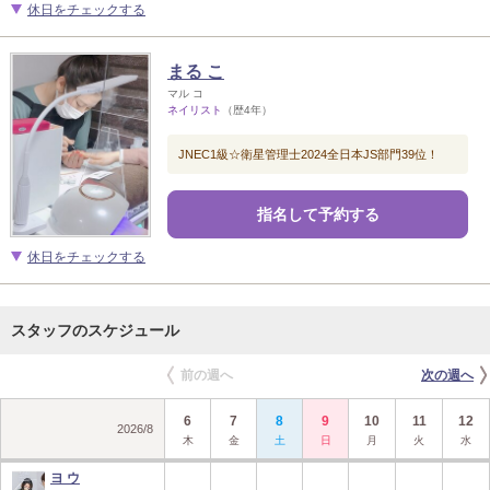
休日をチェックする
まる こ
マル コ
ネイリスト
（歴4年）
JNEC1級☆衛星管理士2024全日本JS部門39位！
指名して予約する
休日をチェックする
スタッフのスケジュール
前の週へ
次の週へ
6
7
8
9
10
11
12
2026
/
8
木
金
土
日
月
火
水
ヨ ウ