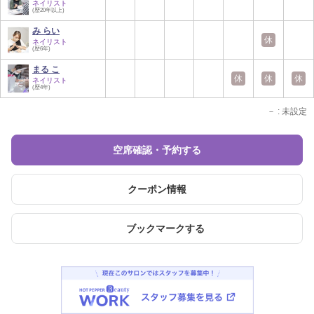
ネイリスト
(歴20年以上)
み らい
休
ネイリスト
(歴6年)
まる こ
休
休
休
ネイリスト
(歴4年)
－
: 未設定
空席確認・予約する
クーポン情報
ブックマークする