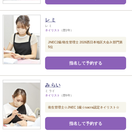
レ ミ
レ ミ
ネイリスト
（歴2年）
JNEC2級/衛生管理士 2026西日本地区大会Jr.部門第
5位
指名して予約する
み らい
ミ ライ
ネイリスト
（歴6年）
衛生管理士☆JNEC 1級☆sacra認定ネイリスト☆
指名して予約する