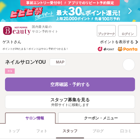
国内最大級の
サロン予約サイト
ブックマーク
ログイン
ゲストさん
ポイントを表示する
ポイントが1%たまる！
ポイントはサロン予約でつかえる！
ネイルサロンYOU
MAP
ﾈｲﾙ
空席確認・予約する
スタッフ募集を見る
外部サイトに移動します
クーポン・メニュー
サロン情報
トップ
フォト
スタッフ
ブログ
口コミ