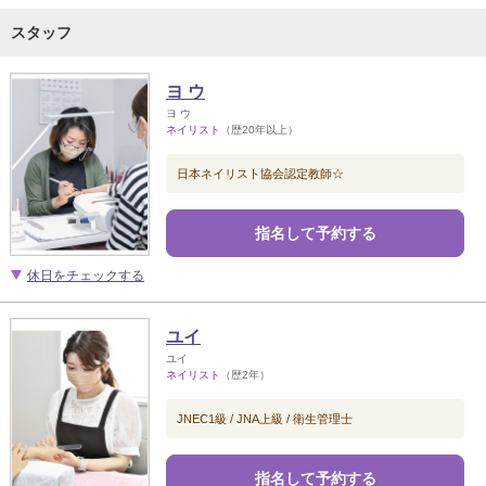
スタッフ
ヨ ウ
ヨ ウ
ネイリスト
（歴20年以上）
日本ネイリスト協会認定教師☆
指名して予約する
休日をチェックする
ユイ
ユイ
ネイリスト
（歴2年）
JNEC1級 / JNA上級 / 衛生管理士
指名して予約する