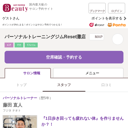
国内最大級の
サロン予約サイト
ブックマーク
ログイン
ゲストさん
ポイントを表示する
ポイントが1%たまる！
ポイントはサロン予約でつかえる！
パーソナルトレーニングジムReset灘店
MAP
ｴｽﾃ
ﾘﾗｸ
ﾘﾌﾚｯｼｭ
空席確認・予約する
メニュー
サロン情報
トップ
スタッフ
口コミ
パーソナルトレーナー
（歴5年）
藤田 直人
フジタ ナオト
『1日歩き回っても疲れない体』を作りません
か？！