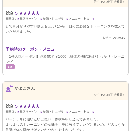
（男性/20代後半/会社員）
総合
5
★
★
★
★
★
雰囲気：
5
接客サービス：
5
技術・仕上がり：
5
メニュー・料金：
4
とても分かりやすい例えも交えながら、自分に必要なトレーニングを教えて
いただきました。
[投稿日] 2026/3/7
予約時のクーポン・メニュー
【1番人気クーポン!】体験90分￥1000…身体の機能評価+しっかりトレーニ
ング
ｴｽﾃ
かよこさん
（女性/30代前半/会社員）
総合
5
★
★
★
★
★
雰囲気：
5
接客サービス：
5
技術・仕上がり：
5
メニュー・料金：
5
パーソナルに通いたいと思い、体験を申し込んでみました。
１つ１つのトレーニングの意味を丁寧に教えていただけるため、どのような
意識で体を動かせばよいか分かりやすかったです。