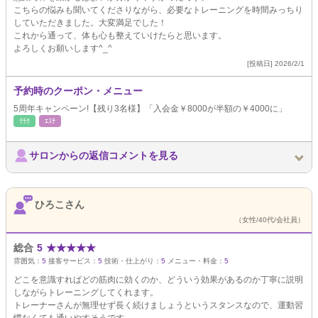
こちらの悩みも聞いてくださりながら、必要なトレーニングを時間みっちり
していただきました。大変満足でした！
これから通って、体も心も整えていけたらと思います。
よろしくお願いします^_^
[投稿日] 2026/2/1
予約時のクーポン・メニュー
5周年キャンペーン!【残り3名様】「入会金￥8000が半額の￥4000に」
ﾘﾗｸ
ｴｽﾃ
サロンからの返信コメントを見る
ひろこさん
（女性/40代/会社員）
総合
5
★
★
★
★
★
雰囲気：
5
接客サービス：
5
技術・仕上がり：
5
メニュー・料金：
5
どこを意識すればどの筋肉に効くのか、どういう効果があるのか丁寧に説明
しながらトレーニングしてくれます。
トレーナーさんが無理せず長く続けましょうというスタンスなので、運動習