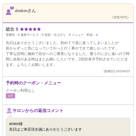
dmkmさん
（女性/40代）
総合
5
★
★
★
★
★
雰囲気：
5
接客サービス：
5
技術・仕上がり：
5
メニュー・料金：
4
先日はありがとうございました。初めてで道に迷ってしまいましたが
前からずっと気になっていてやっと行く事ができて嬉しかったです。
丁寧な説明に施術で自分へのご褒美になりました。通うのに少し遠いので時
間に余裕がある時はまたお願いしたいです。2回目来月予約させていただき
ます。よろしくお願いします。
[投稿日] 2025/6/25
予約時のクーポン・メニュー
クーポン利用なし
ｴｽﾃ
サロンからの返信コメント
dmkm様
先日はご来店頂き誠にありがとうございます