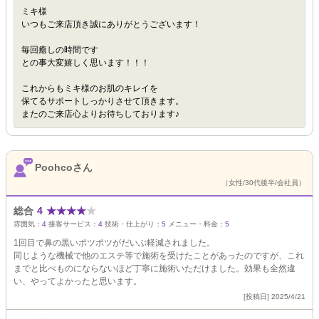
ミキ様
いつもご来店頂き誠にありがとうございます！
毎回癒しの時間です
との事大変嬉しく思います！！！
これからもミキ様のお肌のキレイを
保てるサポートしっかりさせて頂きます。
またのご来店心よりお待ちしております♪
Poohcoさん
（女性/30代後半/会社員）
総合
4
★
★
★
★
★
雰囲気：
4
接客サービス：
4
技術・仕上がり：
5
メニュー・料金：
5
1回目で鼻の黒いポツポツがだいぶ軽減されました。
同じような機械で他のエステ等で施術を受けたことがあったのですが、これ
までと比べものにならないほど丁寧に施術いただけました。効果も全然違
い、やってよかったと思います。
[投稿日] 2025/4/21