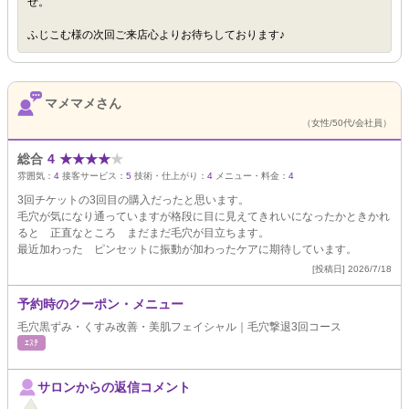
せ。
ふじこむ様の次回ご来店心よりお待ちしております♪
マメマメさん
（女性/50代/会社員）
総合
4
★
★
★
★
★
雰囲気：
4
接客サービス：
5
技術・仕上がり：
4
メニュー・料金：
4
3回チケットの3回目の購入だったと思います。
毛穴が気になり通っていますが格段に目に見えてきれいになったかときかれ
ると 正直なところ まだまだ毛穴が目立ちます。
最近加わった ピンセットに振動が加わったケアに期待しています。
[投稿日] 2026/7/18
予約時のクーポン・メニュー
毛穴黒ずみ・くすみ改善・美肌フェイシャル｜毛穴撃退3回コース
ｴｽﾃ
サロンからの返信コメント