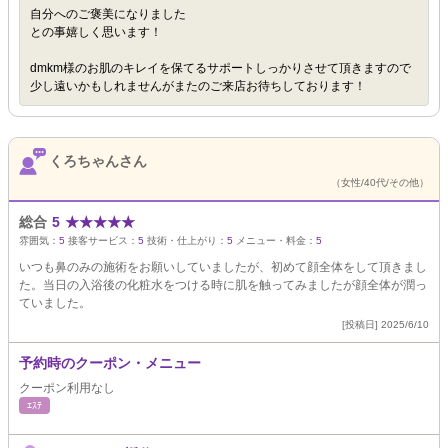
自分へのご褒美になりました
との事嬉しく思います！
dmkm様のお肌のキレイを保てるサポートしっかりさせて頂きますので
少し遠いかもしれませんがまたのご来店お待ちしております！
くろちゃんさん
（女性/40代/その他）
総合
5
★
★
★
★
★
雰囲気：
5
接客サービス：
5
技術・仕上がり：
5
メニュー・料金：
5
いつも鼻のみの施術をお願いしていましたが、初めて顔全体をして頂きまし
た。当日の入浴後の化粧水をつける時に肌を触ってみましたが顔全体が潤っ
ていました。
[投稿日] 2025/6/10
予約時のクーポン・メニュー
クーポン利用なし
ｴｽﾃ