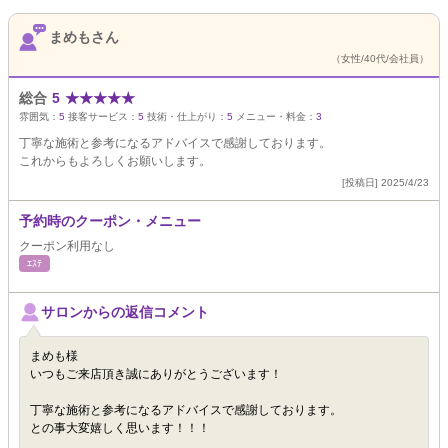
まめもさん
（女性/40代/会社員）
総合
5
★
★
★
★
★
雰囲気：
5
接客サービス：
5
技術・仕上がり：
5
メニュー・料金：
3
丁寧な施術と参考になるアドバイスで感謝しております。
これからもよろしくお願いします。
[投稿日] 2025/4/23
予約時のクーポン・メニュー
クーポン利用なし
ｴｽﾃ
サロンからの返信コメント
まめも様
いつもご来店頂き誠にありがとうございます！
丁寧な施術と参考になるアドバイスで感謝しております。
との事大変嬉しく思います！！！