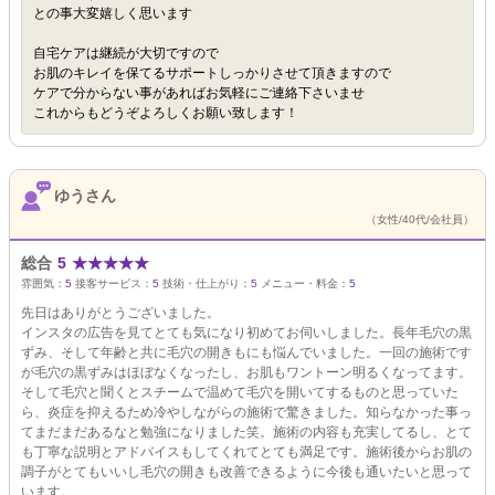
との事大変嬉しく思います
自宅ケアは継続が大切ですので
お肌のキレイを保てるサポートしっかりさせて頂きますので
ケアで分からない事があればお気軽にご連絡下さいませ
これからもどうぞよろしくお願い致します！
ゆうさん
（女性/40代/会社員）
総合
5
★
★
★
★
★
雰囲気：
5
接客サービス：
5
技術・仕上がり：
5
メニュー・料金：
5
先日はありがとうございました。
インスタの広告を見てとても気になり初めてお伺いしました。長年毛穴の黒
ずみ、そして年齢と共に毛穴の開きもにも悩んでいました。一回の施術です
が毛穴の黒ずみはほぼなくなったし、お肌もワントーン明るくなってます。
そして毛穴と聞くとスチームで温めて毛穴を開いてするものと思っていた
ら、炎症を抑えるため冷やしながらの施術で驚きました。知らなかった事っ
てまだまだあるなと勉強になりました笑。施術の内容も充実してるし、とて
も丁寧な説明とアドバイスもしてくれてとても満足です。施術後からお肌の
調子がとてもいいし毛穴の開きも改善できるように今後も通いたいと思って
います。