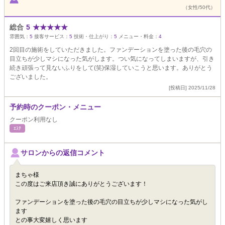
（女性/50代）
総合
5
★
★
★
★
★
雰囲気：
5
接客サービス：
5
技術・仕上がり：
5
メニュー・料金：
4
2回目の施術をしていただきました。ファンデーションを塗った後の毛穴の
目立ちが少しマシになった気がします。つい気になってしまいますが、引き
続き頑張って見ないふりをして(笑)保湿していこうと思います。ありがとう
ございました。
[投稿日] 2025/11/28
予約時のクーポン・メニュー
クーポン利用なし
ｴｽﾃ
サロンからの返信コメント
まちゃ様
この度はご来店頂き誠にありがとうございます！
ファンデーションを塗った後の毛穴の目立ちが少しマシになった気がし
ます
との事大変嬉しく思います