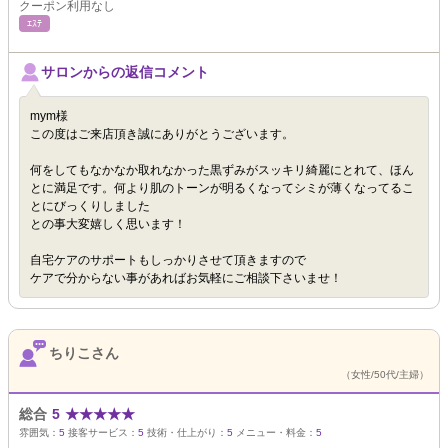
クーポン利用なし
ｴｽﾃ
サロンからの返信コメント
mym様
この度はご来店頂き誠にありがとうございます。
何をしてもなかなか取れなかった黒ずみがスッキリ綺麗にとれて、ほん
とに満足です。何より肌のトーンが明るくなってシミが薄くなってるこ
とにびっくりしました
との事大変嬉しく思います！
自宅ケアのサポートもしっかりさせて頂きますので
ケアで分からない事があればお気軽にご相談下さいませ！
ちりこさん
（女性/50代/主婦）
総合
5
★
★
★
★
★
雰囲気：
5
接客サービス：
5
技術・仕上がり：
5
メニュー・料金：
5