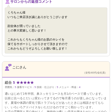
サロンからの返信コメント
くろちゃん様
いつもご来店頂き誠にありがとうございます
顔全体が潤っていました
との事大変嬉しく思います！
これからもくろちゃん様のお肌のキレイを
保てるサポートしっかりさせて頂きますので
これからもどうぞよろしくお願い致します！
こにさん
（女性/40代/会社員）
総合
5
★
★
★
★
★
雰囲気：
5
接客サービス：
5
技術・仕上がり：
5
メニュー・料金：
4
通いはじめて1年半弱、鼻スッキリコースを月1のペースで通っています。
以前と比べるとだいぶ変わってきてるので毎月通うのが楽しみになっていま
す。夏場や体調の変化で肌トラブルなどがあったときには相談させてもら
い、いろいろアドバイスをいただけるのですごく助かっています。
お店の雰囲気も居心地がよく、施術中は優しい音楽を聴きながらベッドの心