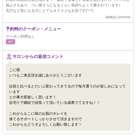
地よさもあり、つい寝そうになるくらい気持ちよくて癒されています♪
毛穴など気になる方にとてもオススメなお店です(^-^)
[投稿日] 2025/5/8
予約時のクーポン・メニュー
クーポン利用なし
ｴｽﾃ
サロンからの返信コメント
こに様
いつもご来店頂き誠にありがとうございます
以前と比べるとだいぶ変わってきてるので毎月通うのが楽しみになって
います
との事大変嬉しく思います！
自宅ケア継続で頑張って頂いている成果でてますね！！
これからもこに様のお肌のキレイを
保てるサポートしっかりさせて頂きますので
これからもどうぞよろしくお願い致します！