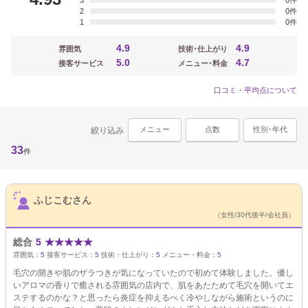
3
0
2
0
1
0
4.9
4.9
雰囲気
技術･仕上がり
5.0
4.7
接客サービス
メニュー･料金
口コミ・平均点について
メニュー
点数
性別･年代
絞り込み
33
件
サロンPick Up
ふじこむさん
（女性/30代後半/会社員）
総合
5
★
★
★
★
★
雰囲気：
5
接客サービス：
5
技術・仕上がり：
5
メニュー・料金：
5
毛穴の開きや肌のザラつきが気になっていたので初めて体験しました。優し
いアロマの香りで癒される雰囲気の店内で、肌をあたためて毛穴を開いてエ
ステするのかな？と思ったら炎症を抑えるべく冷やしながら施術というのに