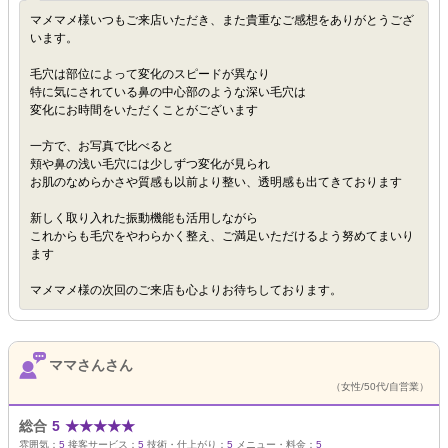
マメマメ様いつもご来店いただき、また貴重なご感想をありがとうござ
います。
毛穴は部位によって変化のスピードが異なり
特に気にされている鼻の中心部のような深い毛穴は
変化にお時間をいただくことがございます
一方で、お写真で比べると
頬や鼻の浅い毛穴には少しずつ変化が見られ
お肌のなめらかさや質感も以前より整い、透明感も出てきております
新しく取り入れた振動機能も活用しながら
これからも毛穴をやわらかく整え、ご満足いただけるよう努めてまいり
ます
マメマメ様の次回のご来店も心よりお待ちしております。
ママさんさん
（女性/50代/自営業）
総合
5
★
★
★
★
★
雰囲気：
5
接客サービス：
5
技術・仕上がり：
5
メニュー・料金：
5