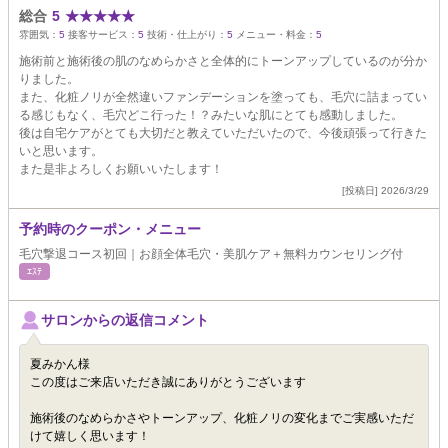
総合
5
★
★
★
★
★
雰囲気：
5
接客サービス：
5
技術・仕上がり：
5
メニュー・料金：
5
施術前と施術後の肌のなめらかさと全体的にトーンアップしているのが分か
りました。
また、化粧ノリが全然違いファンデーションを塗っても、毛穴に詰まってい
る感じもなく、毛穴どこ行った！？みたいな肌にとても感動しました。
後は自宅ケアがとても大切だと教えていただいたので、今後頑張って行きた
いと思います。
また是非よろしくお願いいたします！
[投稿日] 2026/3/29
予約時のクーポン・メニュー
毛穴撃退コース初回｜お顔全体毛穴・美肌ケア＋無料カウンセリング付
ｴｽﾃ
サロンからの返信コメント
夏みかん様
この度はご来店いただき誠にありがとうございます
施術後のなめらかさやトーンアップ、化粧ノリの変化までご実感いただ
けて嬉しく思います！