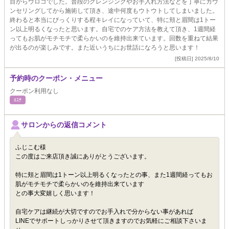
目からウロコでした。普段のクレンジングやお手入れ方法などを丁寧にカウ
ンセリングしてから施術して頂き、途中何度もウトウトしてしまいました。
終わると本当にびっくりする程キレイになっていて、特に頬と眉間は1トー
ン以上明るくなったと思います。自宅でのケア方法を教えて頂き、1週間経
ってもお肌がモチモチで柔らかいのを維持出来ています。回数を重ねて結果
が出るのが楽しみです。また近いうちにお世話になろうと思います！
[投稿日] 2025/8/10
予約時のクーポン・メニュー
クーポン利用なし
ｴｽﾃ
サロンからの返信コメント
ふじこむ様
この度はご来店頂き誠にありがとうございます。
特に頬と眉間は1トーン以上明るくなったとの事、また1週間経ってもお
肌がモチモチで柔らかいのを維持出来ています
との事大変嬉しく思います！
自宅ケアは継続が大切ですのでお手入れで分からない事があれば
LINEでサポートしっかりさせて頂きますのでお気軽にご相談下さいま