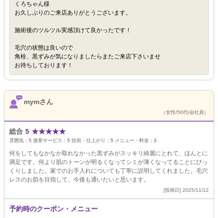
くろちゃん様
お久しぶりのご来店ありがとうございます。
施術後のツルツル実感頂けて良かったです！
毛穴の状態は良いので
角栓、黒ずみが気になりましたらまたご来店下さいませ
お待ちしております！
mymさん
（女性/50代/会社員）
総合
5
★
★
★
★
★
雰囲気：
5
接客サービス：
5
技術・仕上がり：
5
メニュー・料金：
3
何をしてもなかなか取れなかった黒ずみがスッキリ綺麗にとれて、ほんとに
満足です。何より肌のトーンが明るくなってシミが薄くなってることにびっ
くりしました。家でのお手入れについても丁寧に説明してくれました。毛穴
レスのお肌を目指して、今後も通いたいと思います。
[投稿日] 2025/11/12
予約時のクーポン・メニュー