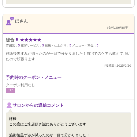
ほさん
（女性/20代前半）
総合
5
★
★
★
★
★
雰囲気：
5
接客サービス：
5
技術・仕上がり：
5
メニュー・料金：
5
施術後黒ずみが減ったのが一目で分かりました！自宅でのケアも教えて頂い
たので頑張ります！
[投稿日] 2025/9/20
予約時のクーポン・メニュー
クーポン利用なし
ｴｽﾃ
サロンからの返信コメント
ほ様
この度はご来店頂き誠にありがとうございます
施術後黒ずみが減ったのが一目で分かりました！