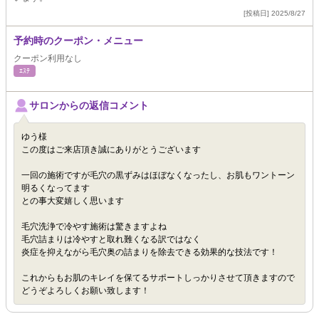
[投稿日] 2025/8/27
予約時のクーポン・メニュー
クーポン利用なし
ｴｽﾃ
サロンからの返信コメント
ゆう様
この度はご来店頂き誠にありがとうございます
一回の施術ですが毛穴の黒ずみはほぼなくなったし、お肌もワントーン
明るくなってます
との事大変嬉しく思います
毛穴洗浄で冷やす施術は驚きますよね
毛穴詰まりは冷やすと取れ難くなる訳ではなく
炎症を抑えながら毛穴奥の詰まりを除去できる効果的な技法です！
これからもお肌のキレイを保てるサポートしっかりさせて頂きますので
どうぞよろしくお願い致します！