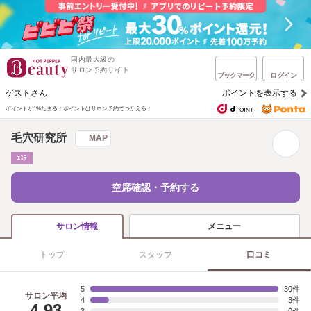
国内最大級の
サロン予約サイト
ブックマーク
ログイン
ゲストさん
ポイントを表示する
ポイントが1%たまる！
ポイントはサロン予約でつかえる！
毛穴研究所
MAP
ｴｽﾃ
空席確認・予約する
メニュー
サロン情報
トップ
スタッフ
口コミ
5
30
サロン平均
4
3
4.93