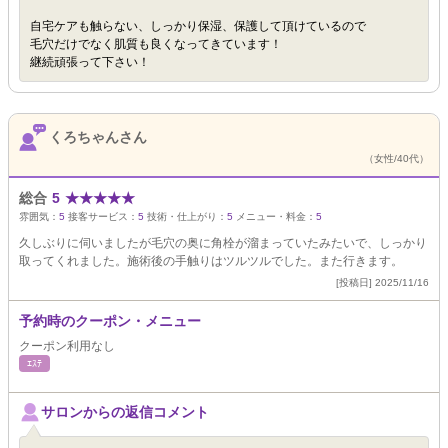
自宅ケアも触らない、しっかり保湿、保護して頂けているので
毛穴だけでなく肌質も良くなってきています！
継続頑張って下さい！
くろちゃんさん
（女性/40代）
総合
5
★
★
★
★
★
雰囲気：
5
接客サービス：
5
技術・仕上がり：
5
メニュー・料金：
5
久しぶりに伺いましたが毛穴の奥に角栓が溜まっていたみたいで、しっかり
取ってくれました。施術後の手触りはツルツルでした。また行きます。
[投稿日] 2025/11/16
予約時のクーポン・メニュー
クーポン利用なし
ｴｽﾃ
サロンからの返信コメント