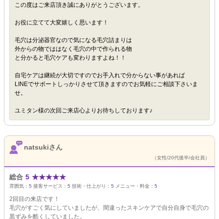
この度はご来店頂き誠にありがとうございます。
お役に立てて大変嬉しく思います！
毛穴は分泌器官なので気になる毛穴詰まりは
外からの物でははなく毛穴の中で作られる物
と分かると毛穴ケアも変わりますよね！！
自宅ケアは継続が大切ですのでお手入れで分からない事があれば
LINEでサポートしっかりさせて頂きますのでお気軽にご相談下さいま
せ。
ユミタン様の次回ご来店心よりお待ちしております♪
natsukiさん
（女性/20代後半/会社員）
総合
5
★
★
★
★
★
雰囲気：
5
接客サービス：
5
技術・仕上がり：
5
メニュー・料金：
5
2回目の来店です！
毛穴がすごく気にしていましたが、間違ったスキンケアで自分自身で毛穴の
黒ずみを酷くしていました。