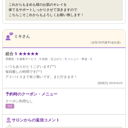
これからもまめも様のお肌のキレイを
保てるサポートしっかりさせて頂きますので
こちらこそこれからもよろしくお願い致します！
ミキさん
（女性/30代後半/会社員）
総合
5
★
★
★
★
★
雰囲気：
5
接客サービス：
5
技術・仕上がり：
5
メニュー・料金：
5
いつもありがとうございます(^^)
毎回癒しの時間です(^^)
アドバイスまで有り難いです。また行きます！
[投稿日] 2025/4/23
予約時のクーポン・メニュー
クーポン利用なし
ｴｽﾃ
サロンからの返信コメント