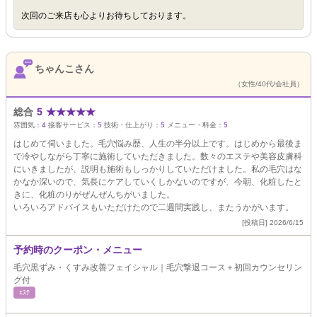
次回のご来店も心よりお待ちしております。
ちゃんこさん
（女性/40代/会社員）
総合
5
★
★
★
★
★
雰囲気：
4
接客サービス：
5
技術・仕上がり：
5
メニュー・料金：
5
はじめて伺いました。毛穴悩み歴、人生の半分以上です。はじめから最後ま
で冷やしながら丁寧に施術していただきました。数々のエステや美容皮膚科
にいきましたが、説明も施術もしっかりしていただけました。私の毛穴はな
かなか深いので、気長にケアしていくしかないのですが、今朝、化粧したと
きに、化粧のりがぜんぜんちがいました。
いろいろアドバイスもいただけたので二週間実践し、またうかがいます。
[投稿日] 2026/6/15
予約時のクーポン・メニュー
毛穴黒ずみ・くすみ改善フェイシャル｜毛穴撃退コース＋初回カウンセリン
グ付
ｴｽﾃ