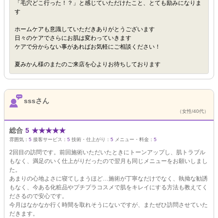
「毛穴どこ行った！？」と感じていただけたこと、とても励みになりま
す
ホームケアも意識していただきありがとうございます
日々のケアでさらにお肌は変わっていきます
ケアで分からない事があればお気軽にご相談ください！
夏みかん様のまたのご来店を心よりお待ちしております
sssさん
（女性/40代）
総合
5
★
★
★
★
★
雰囲気：
5
接客サービス：
5
技術・仕上がり：
5
メニュー・料金：
5
2回目の訪問です。前回施術いただいたときにトーンアップし、肌トラブル
もなく、満足のいく仕上がりだったので翌月も同じメニューをお願いしまし
た。
あまりの心地よさに寝てしまうほど…施術が丁寧なだけでなく、執拗な勧誘
もなく、今ある化粧品やプチプラコスメで肌をキレイにする方法も教えてく
ださるので安心です。
今月はなかなか行く時間を取れそうにないですが、またぜひ訪問させていた
だきます。