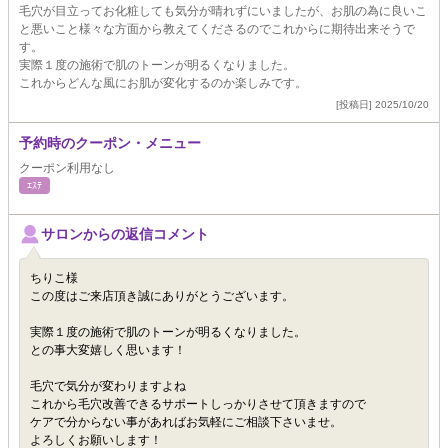
毛穴が目立ってお化粧しても気分が晴れずにいましたが、お肌の為に良いこ
と悪いこと様々な方面から教えてくださるのでこれからに期待出来そうで
す。
実際１度の施術で肌のトーンが明るくなりました。
これからどんな風にお肌が変化するのか楽しみです。
[投稿日] 2025/10/20
予約時のクーポン・メニュー
クーポン利用なし
ｴｽﾃ
サロンからの返信コメント
ちりこ様
この度はご来店頂き誠にありがとうございます。
実際１度の施術で肌のトーンが明るくなりました。
との事大変嬉しく思います！
毛穴で気分が変わりますよね
これから毛穴改善できるサポートしっかりさせて頂きますので
ケアで分からない事があればお気軽にご相談下さいませ。
よろしくお願いします！