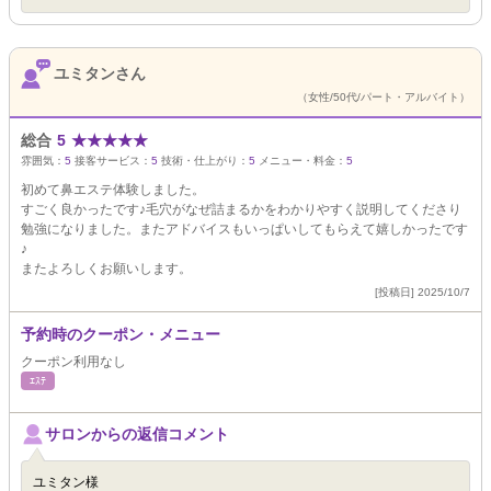
ユミタンさん
（女性/50代/パート・アルバイト）
総合
5
★
★
★
★
★
雰囲気：
5
接客サービス：
5
技術・仕上がり：
5
メニュー・料金：
5
初めて鼻エステ体験しました。
すごく良かったです♪毛穴がなぜ詰まるかをわかりやすく説明してくださり
勉強になりました。またアドバイスもいっぱいしてもらえて嬉しかったです
♪
またよろしくお願いします。
[投稿日] 2025/10/7
予約時のクーポン・メニュー
クーポン利用なし
ｴｽﾃ
サロンからの返信コメント
ユミタン様