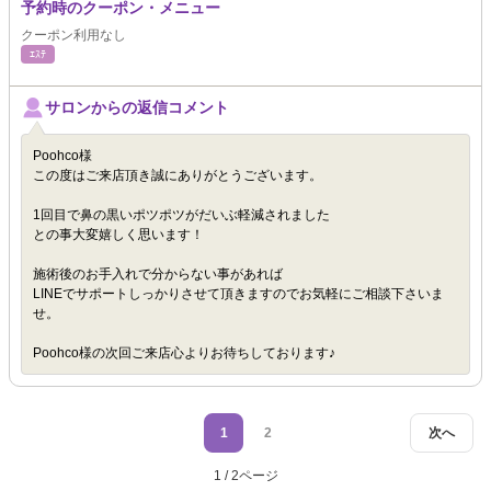
予約時のクーポン・メニュー
クーポン利用なし
ｴｽﾃ
サロンからの返信コメント
Poohco様
この度はご来店頂き誠にありがとうございます。
1回目で鼻の黒いポツポツがだいぶ軽減されました
との事大変嬉しく思います！
施術後のお手入れで分からない事があれば
LINEでサポートしっかりさせて頂きますのでお気軽にご相談下さいま
せ。
Poohco様の次回ご来店心よりお待ちしております♪
1
2
次へ
1 / 2ページ