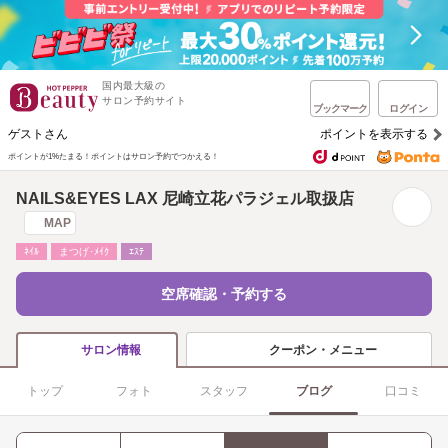
国内最大級の
サロン予約サイト
ブックマーク
ログイン
ゲストさん
ポイントを表示する
ポイントが1%たまる！
ポイントはサロン予約でつかえる！
NAILS&EYES LAX 尼崎立花パラジェル取扱店
MAP
ﾈｲﾙ
まつげ･ﾒｲｸ
ｴｽﾃ
空席確認・予約する
クーポン・メニュー
サロン情報
トップ
フォト
スタッフ
ブログ
口コミ