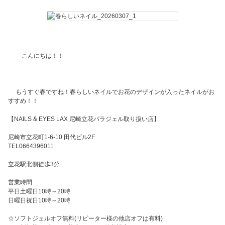
こんにちは！！
もうすぐ春ですね！春らしいネイルでお花のデザインが入ったネイルがお
すすめ！！
【NAILS & EYES LAX 尼崎立花パラジェル取り扱い店】
尼崎市立花町1-6-10 田代ビル2F
TEL0664396011
立花駅北側徒歩3分
営業時間
平日土曜日10時～20時
日曜日祝日10時～20時
☆ソフトジェルオフ無料(リピーター様の他店オフは有料)