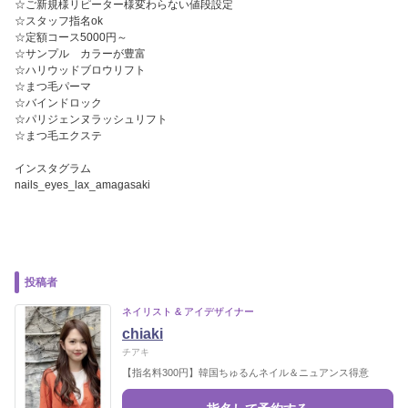
☆ご新規様リピーター様変わらない値段設定
☆スタッフ指名ok
☆定額コース5000円～
☆サンプル カラーが豊富
☆ハリウッドブロウリフト
☆まつ毛パーマ
☆バインドロック
☆パリジェンヌラッシュリフト
☆まつ毛エクステ
インスタグラム
nails_eyes_lax_amagasaki
投稿者
ネイリスト & アイデザイナー
chiaki
チアキ
【指名料300円】韓国ちゅるんネイル＆ニュアンス得意