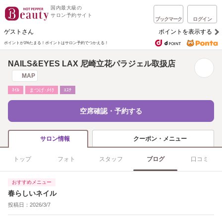
国内最大級の
サロン予約サイト
ブックマーク
ログイン
ゲストさん
ポイントを表示する
ポイントが1%たまる！
ポイントはサロン予約でつかえる！
NAILS&EYES LAX 尼崎立花パラジェル取扱店
MAP
ﾈｲﾙ
まつげ･ﾒｲｸ
ｴｽﾃ
空席確認・予約する
クーポン・メニュー
サロン情報
トップ
フォト
スタッフ
ブログ
口コミ
おすすめメニュー
春らしいネイル
投稿日：2026/3/7