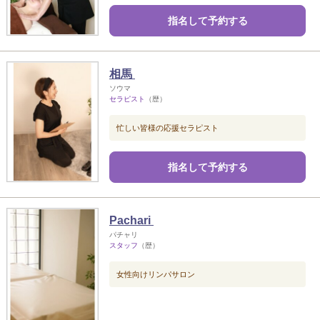
指名して予約する
相馬
ソウマ
セラピスト
（歴）
忙しい皆様の応援セラピスト
指名して予約する
Pachari
パチャリ
スタッフ
（歴）
女性向けリンパサロン