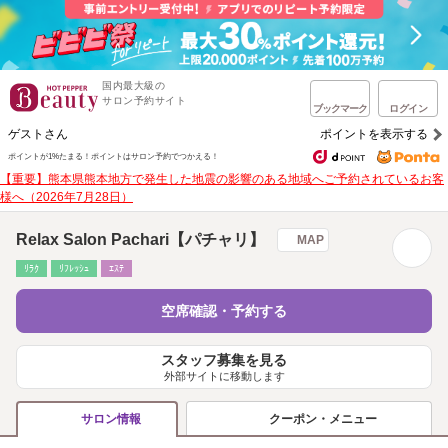
国内最大級の
サロン予約サイト
ブックマーク
ログイン
ゲストさん
ポイントを表示する
ポイントが1%たまる！
ポイントはサロン予約でつかえる！
【重要】熊本県熊本地方で発生した地震の影響のある地域へご予約されているお客
様へ（2026年7月28日）
Relax Salon Pachari【パチャリ】
MAP
ﾘﾗｸ
ﾘﾌﾚｯｼｭ
ｴｽﾃ
空席確認・予約する
スタッフ募集を見る
外部サイトに移動します
クーポン・メニュー
サロン情報