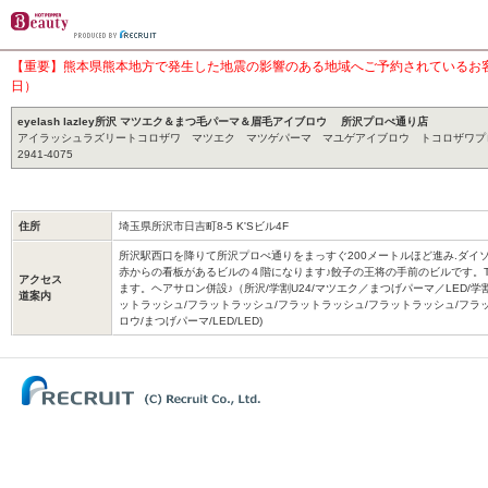
【重要】熊本県熊本地方で発生した地震の影響のある地域へご予約されているお客様
日）
eyelash lazley所沢 マツエク＆まつ毛パーマ＆眉毛アイブロウ 所沢プロぺ通り店
アイラッシュラズリートコロザワ マツエク マツゲパーマ マユゲアイブロウ トコロザワプロペ
2941-4075
住所
埼玉県所沢市日吉町8-5 K'Sビル4F
所沢駅西口を降りて所沢プロぺ通りをまっすぐ200メートルほど進み.ダイ
赤からの看板があるビルの４階になります♪餃子の王将の手前のビルです。T
アクセス
ます。ヘアサロン併設♪（所沢/学割U24/マツエク／まつげパーマ／LED/学割
道案内
ットラッシュ/フラットラッシュ/フラットラッシュ/フラットラッシュ/フラッ
ロウ/まつげパーマ/LED/LED)