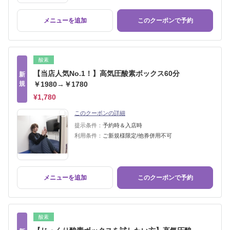
メニューを追加
このクーポンで予約
酸素
【当店人気No.1！】高気圧酸素ボックス60分
新
規
￥1980→￥1780
¥1,780
このクーポンの詳細
提示条件：
予約時＆入店時
利用条件：
ご新規様限定/他券併用不可
メニューを追加
このクーポンで予約
酸素