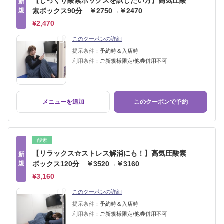
【じっくり酸素ボックスを試したい方】高気圧酸
新
規
素ボックス90分 ￥2750→￥2470
¥2,470
このクーポンの詳細
提示条件：
予約時＆入店時
利用条件：
ご新規様限定/他券併用不可
メニューを追加
このクーポンで予約
酸素
【リラックス☆ストレス解消にも！】高気圧酸素
新
規
ボックス120分 ￥3520→￥3160
¥3,160
このクーポンの詳細
提示条件：
予約時＆入店時
利用条件：
ご新規様限定/他券併用不可