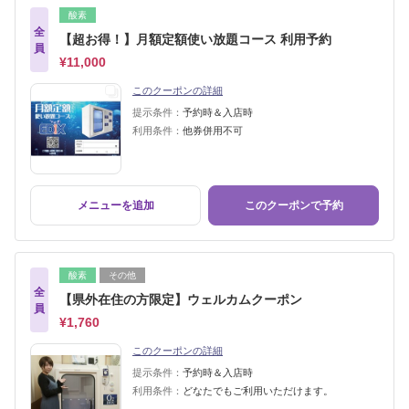
酸素
全
【超お得！】月額定額使い放題コース 利用予約
員
¥11,000
このクーポンの詳細
提示条件：
予約時＆入店時
利用条件：
他券併用不可
メニューを追加
このクーポンで予約
酸素
その他
全
【県外在住の方限定】ウェルカムクーポン
員
¥1,760
このクーポンの詳細
提示条件：
予約時＆入店時
利用条件：
どなたでもご利用いただけます。