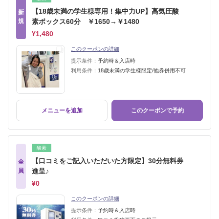
【18歳未満の学生様専用！集中力UP】高気圧酸
新
規
素ボックス60分 ￥1650→￥1480
¥1,480
このクーポンの詳細
提示条件：
予約時＆入店時
利用条件：
18歳未満の学生様限定/他券併用不可
メニューを追加
このクーポンで予約
酸素
【口コミをご記入いただいた方限定】30分無料券
全
員
進呈♪
¥0
このクーポンの詳細
提示条件：
予約時＆入店時