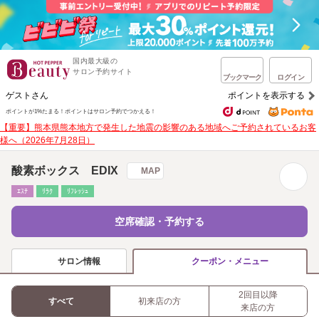
国内最大級の
サロン予約サイト
ブックマーク
ログイン
ゲストさん
ポイントを表示する
ポイントが1%たまる！
ポイントはサロン予約でつかえる！
【重要】熊本県熊本地方で発生した地震の影響のある地域へご予約されているお客
様へ（2026年7月28日）
酸素ボックス EDIX
MAP
ｴｽﾃ
ﾘﾗｸ
ﾘﾌﾚｯｼｭ
空席確認・予約する
サロン情報
クーポン・メニュー
2回目以降
すべて
初来店の方
来店の方