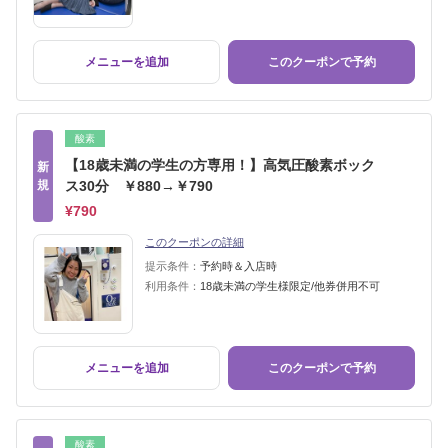
メニューを追加
このクーポンで予約
酸素
【18歳未満の学生の方専用！】高気圧酸素ボック
新
規
ス30分 ￥880→￥790
¥790
このクーポンの詳細
提示条件：
予約時＆入店時
利用条件：
18歳未満の学生様限定/他券併用不可
メニューを追加
このクーポンで予約
酸素