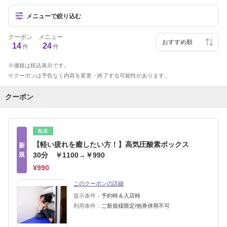
メニューで絞り込む
クーポン
メニュー
14
24
件
件
価格は税込表示です。
クーポンは予告なく内容を変更・終了する可能性があります。
クーポン
酸素
【軽い疲れを癒したい方！】高気圧酸素ボックス
新
規
30分 ￥1100→￥990
¥990
このクーポンの詳細
提示条件：
予約時＆入店時
利用条件：
ご新規様限定/他券併用不可