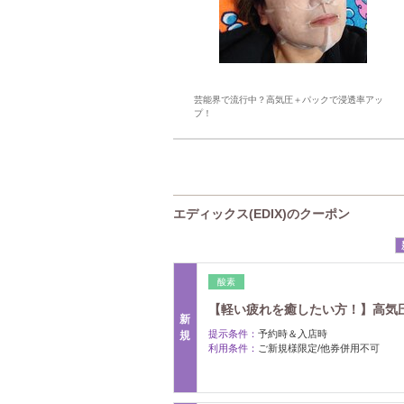
芸能界で流行中？高気圧＋パックで浸透率アッ
プ！
エディックス(EDIX)のクーポン
酸素
【軽い疲れを癒したい方！】高気圧酸
新
提示条件：
予約時＆入店時
規
利用条件：
ご新規様限定/他券併用不可