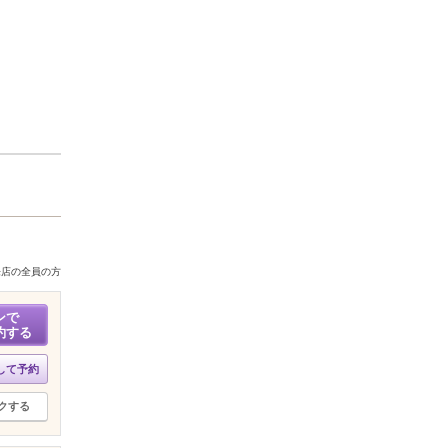
来店の全員の方
ンで
約する
して予約
クする