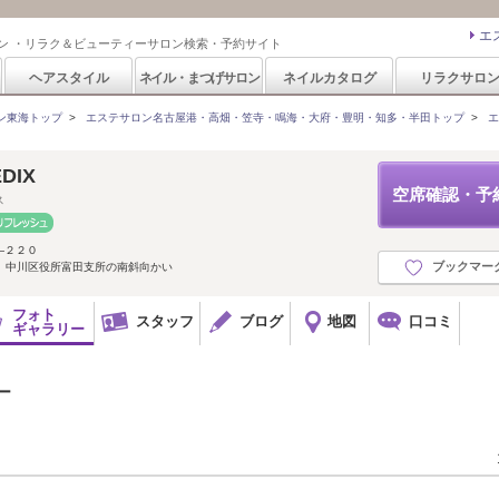
エ
ン ・リラク＆ビューティーサロン検索・予約サイト
ヘアスタイル
ネイル・まつげサロン
ネイルカタログ
リラクサロ
ン東海トップ
>
エステサロン名古屋港・高畑・笠寺・鳴海・大府・豊明・知多・半田トップ
>
エ
DIX
空席確認・予
ス
―２２０
ブックマー
分 中川区役所富田支所の南斜向かい
フォト
スタッフ
ブログ
地図
口コミ
ギャラリー
ー