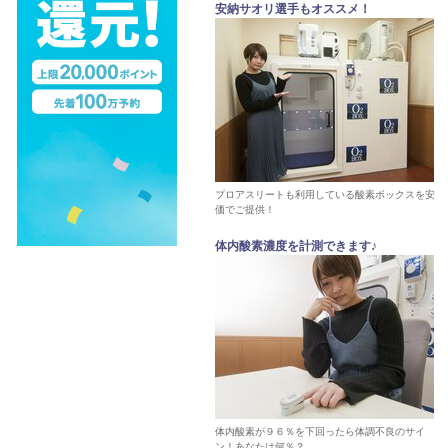
安納サオリ選手もオススメ！
プロアスリートも利用している酸素ボックスを安
価でご提供！
体内酸素濃度を計測できます♪
体内酸素が９６％を下回ったら体調不良のサイ
ン！あなたは何％？