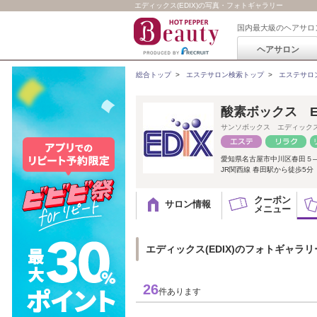
エディックス(EDIX)の写真・フォトギャラリー
国内最大級のヘアサロ
ヘアサロン
総合トップ
>
エステサロン検索トップ
>
エステサロ
酸素ボックス E
サンソボックス エディック
愛知県名古屋市中川区春田５
JR関西線 春田駅から徒歩5
クーポン
サロン情報
メニュー
エディックス(EDIX)のフォトギャラリ
26
件あります