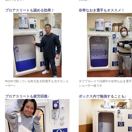
プロアスリートも認める効果！
谷嵜なおき選手もオススメ！
RIZINで闘っている村元友太郎選手も当サロンユ
ダブプロレスで活躍中の谷嵜なおき選手
ーザー♪
ンユーザー様です
プロアスリートも疲労回復♪
ボックス内で勉強することも♪