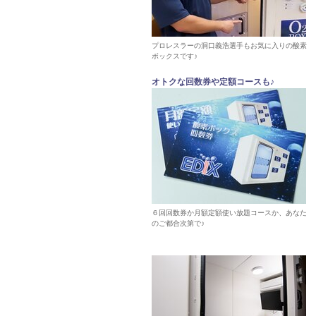
プロレスラーの洞口義浩選手もお気に入りの酸素
ボックスです♪
オトクな回数券や定額コースも♪
６回回数券か月額定額使い放題コースか、あなた
のご都合次第で♪