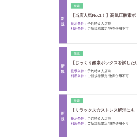
酸素
【当店人気No.1！】高気圧酸素ボッ
新
提示条件：
予約時＆入店時
規
利用条件：
ご新規様限定/他券併用不可
酸素
【じっくり酸素ボックスを試したい方
新
提示条件：
予約時＆入店時
規
利用条件：
ご新規様限定/他券併用不可
酸素
【リラックス☆ストレス解消にも！】
新
提示条件：
予約時＆入店時
規
利用条件：
ご新規様限定/他券併用不可