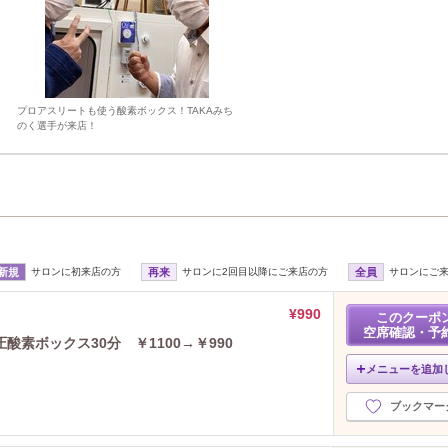
プロアスリートも使う酸素ボックス！TAKAみち
のく選手が来店！
新規
サロンに初来店の方
再来
サロンに2回目以降にご来店の方
全員
サロンにご
¥990
このクーポ
空席確認・予
素ボックス30分 ￥1100→￥990
メニューを追加
ブックマー