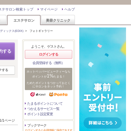
ステサロン検索トップ
マイページ
ヘルプ
ン
エステサロン
美容クリニック
ディックス(EDIX)
>
フォトギャラリー
ようこそ、ゲストさん。
約する
ログインする
会員登録する（無料）
クする
ホットペッパービューティーなら
1%
ポイントが
たまる！
ためたポイントをつかっておとく
にサロンをネット予約！
たまるポイントについて
つかえるサービス一覧
ポイント設定変更
1/1ページ
ブックマーク
ログインすると会員情報に保存できます