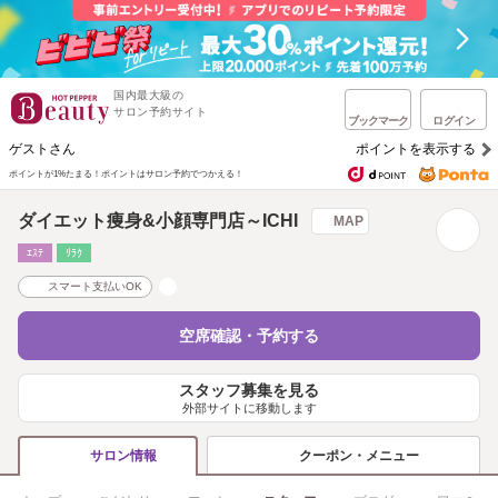
国内最大級の
サロン予約サイト
ブックマーク
ログイン
ゲストさん
ポイントを表示する
ポイントが1%たまる！
ポイントはサロン予約でつかえる！
ダイエット痩身&小顔専門店～ICHI
MAP
ｴｽﾃ
ﾘﾗｸ
スマート支払いOK
空席確認・予約する
スタッフ募集を見る
外部サイトに移動します
クーポン・メニュー
サロン情報