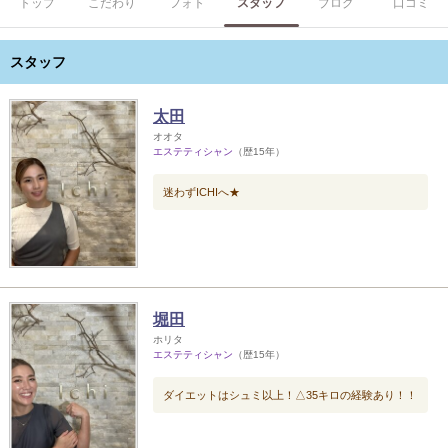
トップ
こだわり
フォト
スタッフ
ブログ
口コミ
スタッフ
太田
オオタ
エステティシャン
（歴15年）
迷わずICHIへ★
堀田
ホリタ
エステティシャン
（歴15年）
ダイエットはシュミ以上！△35キロの経験あり！！