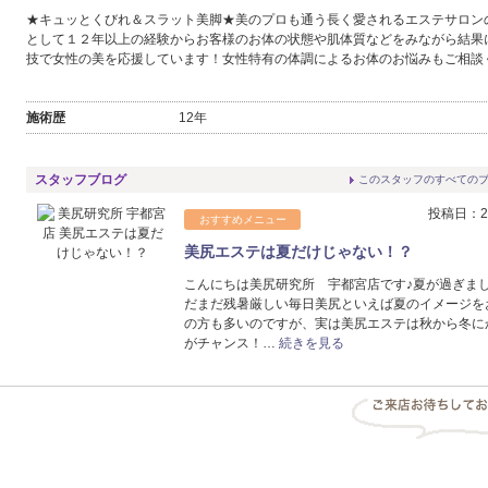
★キュッとくびれ＆スラット美脚★美のプロも通う長く愛されるエステサロン
として１２年以上の経験からお客様のお体の状態や肌体質などをみながら結果
技で女性の美を応援しています！女性特有の体調によるお体のお悩みもご相談
施術歴
12年
スタッフブログ
このスタッフのすべての
投稿日：20
おすすめメニュー
美尻エステは夏だけじゃない！？
こんにちは美尻研究所 宇都宮店です♪夏が過ぎま
だまだ残暑厳しい毎日美尻といえば夏のイメージを
の方も多いのですが、実は美尻エステは秋から冬に
がチャンス！…
続きを見る