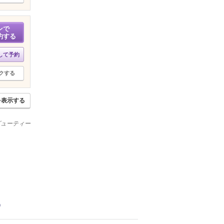
ンで
約する
して予約
クする
を表示する
ビューティー
)