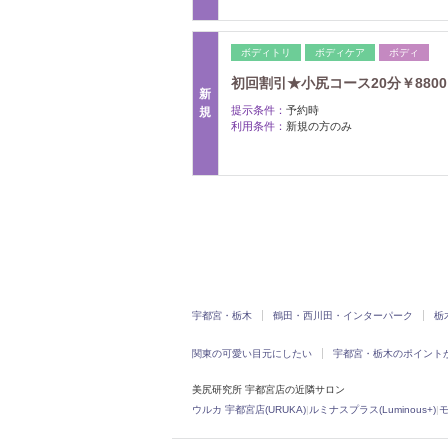
ボディトリ
ボディケア
ボディ
初回割引★小尻コース20分￥880
新
提示条件：
予約時
規
利用条件：
新規の方のみ
宇都宮・栃木
鶴田・西川田・インターパーク
栃
関東の可愛い目元にしたい
宇都宮・栃木のポイント
美尻研究所 宇都宮店の近隣サロン
ウルカ 宇都宮店(URUKA)
|
ルミナスプラス(Luminous+)
|
モ