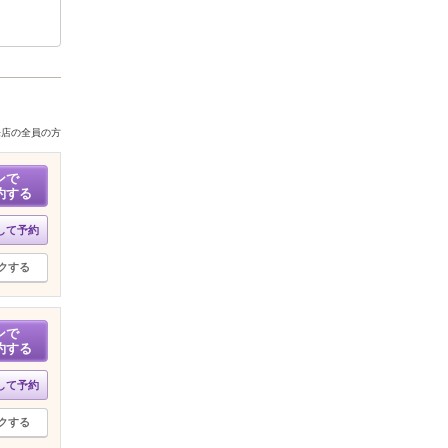
来店の全員の方
ンで
約する
して予約
クする
ンで
約する
して予約
クする