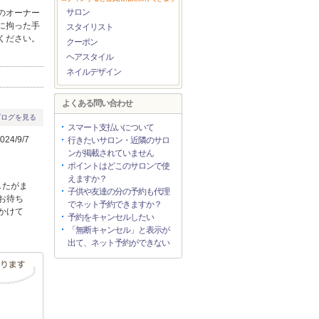
サロン
のオーナー
に拘った手
スタイリスト
ください。
クーポン
ヘアスタイル
ネイルデザイン
よくある問い合わせ
ブログを見る
スマート支払いについて
24/9/7
行きたいサロン・近隣のサロ
ンが掲載されていません
ポイントはどこのサロンで使
えますか？
したがま
子供や友達の分の予約も代理
お待ち
でネット予約できますか？
かけて
予約をキャンセルしたい
「無断キャンセル」と表示が
出て、ネット予約ができない