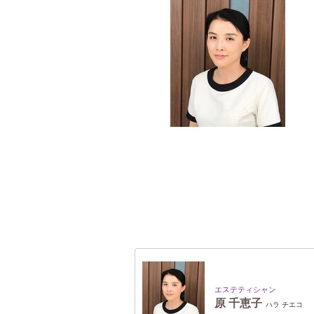
エステティシャン
原 千恵子
ハラ チエコ