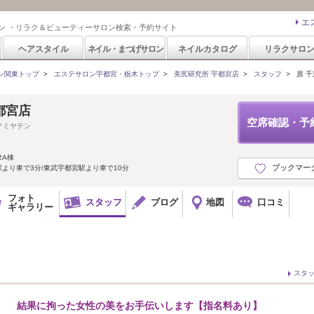
エ
ン ・リラク＆ビューティーサロン検索・予約サイト
ヘアスタイル
ネイル・まつげサロン
ネイルカタログ
リラクサロ
ン関東トップ
>
エステサロン宇都宮・栃木トップ
>
美尻研究所 宇都宮店
>
スタッフ
>
原 
都宮店
空席確認・予
ノミヤテン
2A棟
ブックマー
駅より車で3分/東武宇都宮駅より車で10分
フォト
スタッフ
ブログ
地図
口コミ
ギャラリー
スタ
結果に拘った女性の美をお手伝いします【指名料あり】