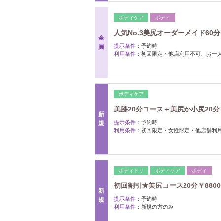
ボディケア
ボディ
人気No.3美尻オーダーメイド6
全
提示条件：
予約時
員
利用条件：
初回限定・他店利用不可、お一人
ボディケア
美膝20分コース＋美尻か小尻20分￥17
新
提示条件：
予約時
規
利用条件：
初回限定・女性限定・他店舗利
ボディトリ
ボディケア
ボディ
初回割引★美尻コース20分￥880
新
提示条件：
予約時
規
利用条件：
新規の方のみ