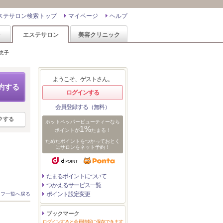
ステサロン検索トップ
マイページ
ヘルプ
ン
エステサロン
美容クリニック
千恵子
ようこそ、ゲストさん。
約する
ログインする
会員登録する（無料）
クする
ホットペッパービューティーなら
1%
ポイントが
たまる！
ためたポイントをつかっておとく
にサロンをネット予約！
たまるポイントについて
つかえるサービス一覧
ポイント設定変更
ッフ一覧へ戻る
ブックマーク
ログインすると会員情報に保存できます