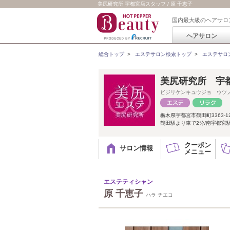
美尻研究所 宇都宮店スタッフ / 原 千恵子
国内最大級のヘアサロ
ヘアサロン
総合トップ
>
エステサロン検索トップ
>
エステサロ
美尻研究所 宇
ビジリケンキュウジョ ウツ
栃木県宇都宮市鶴田町3363-1
鶴田駅より車で2分/南宇都宮
クーポン
サロン情報
メニュー
エステティシャン
原 千恵子
ハラ チエコ