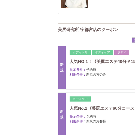
美尻研究所 宇都宮店のクーポン
ボディトリ
ボディケア
ボディ
人気NO.1！《美尻エステ40分￥1
新
提示条件：
予約時
規
利用条件：
新規の方のみ
ボディケア
人気No.2《美尻エステ60分コース》2
新
提示条件：
予約時
規
利用条件：
新規のお客様