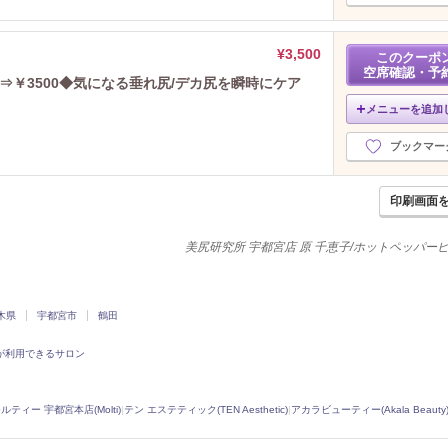
¥3,500
このクーポ
空席確認・予
0⇒￥3500◆気になる垂れ尻/デカ尻を瞬時にケア
メニューを追加
ブックマー
印刷画面
美尻研究所 宇都宮店 原 千恵子/ホットペッパー
木県
宇都宮市
鶴田
が利用できるサロン
ルティー 宇都宮本店(Molti)
|
テン エステティック(TEN Aesthetic)
|
アカラビューティー(Akala Beauty