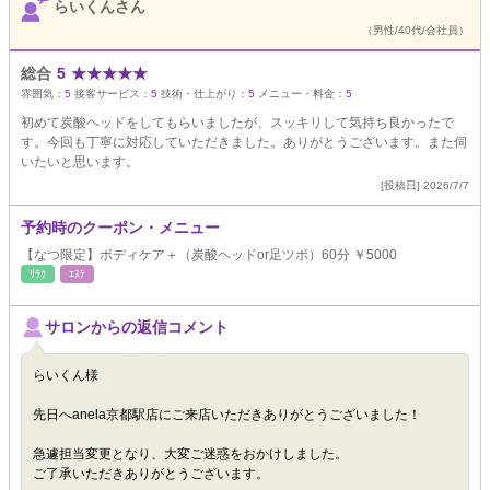
らいくんさん
（男性/40代/会社員）
総合
5
★
★
★
★
★
雰囲気：
5
接客サービス：
5
技術・仕上がり：
5
メニュー・料金：
5
初めて炭酸ヘッドをしてもらいましたが、スッキリして気持ち良かったで
す。今回も丁寧に対応していただきました。ありがとうございます。また伺
いたいと思います。
[投稿日] 2026/7/7
予約時のクーポン・メニュー
【なつ限定】ボディケア＋（炭酸ヘッドor足ツボ）60分 ￥5000
ﾘﾗｸ
ｴｽﾃ
サロンからの返信コメント
らいくん様
先日へanela京都駅店にご来店いただきありがとうございました！
急遽担当変更となり、大変ご迷惑をおかけしました。
ご了承いただきありがとうございます。