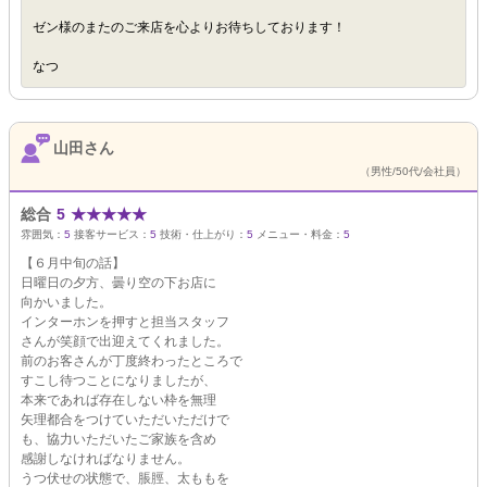
ゼン様のまたのご来店を心よりお待ちしております！
なつ
山田さん
（男性/50代/会社員）
総合
5
★
★
★
★
★
雰囲気：
5
接客サービス：
5
技術・仕上がり：
5
メニュー・料金：
5
【６月中旬の話】
日曜日の夕方、曇り空の下お店に
向かいました。
インターホンを押すと担当スタッフ
さんが笑顔で出迎えてくれました。
前のお客さんが丁度終わったところで
すこし待つことになりましたが、
本来であれば存在しない枠を無理
矢理都合をつけていただいただけで
も、協力いただいたご家族を含め
感謝しなければなりません。
うつ伏せの状態で、脹脛、太ももを