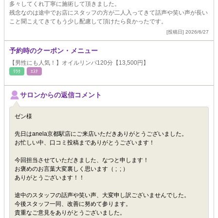
多々してくれ丁寧に施術して頂きました。
残念なのは途中でお店にスタッフの方が二人入ってきて話声や笑い声が長い
こと聞こえてきてもう少し配慮して頂けたら良かったです。
[投稿日] 2026/6/27
予約時のクーポン・メニュー
【男性にも人気！】オイルリンパ120分【13,500円】
ﾘﾗｸ
ｴｽﾃ
サロンからの返信コメント
ゼン様
先日はanela京都駅店にご来店いただきありがとうございました。
お忙しい中、口コミ投稿までありがとうございます！
今回担当させていただきました、なつと申します！
お褒めのお言葉大変裏しく思います（ ; ; ）
ありがとうございます！！
途中のスタッフの話声や笑い声、大変申し訳ございませんでした。
今後スタッフ一同、改善に努めて参ります。
貴重なご意見をありがとうございました。