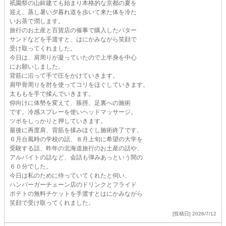
祇園祭の山鉾建ても始まり本格的な京都の夏を
迎え、蒸し暑い夕暮れ道を歩いて来た体を冷た
いお茶で潤します。
旅行のお土産と百貨店の催事で購入したバター
サンドなどを手渡すと、はにかみながら笑顔で
受け取ってくれました。
今日は、肩周りが凝っていたので上半身を中心
にお願いしました。
背筋に沿って手で圧をかけていきます。
肩甲骨周りを肘を使ってコリをほぐしていきます。
太ももを手で揉んでいきます。
仰向けに体勢を変えて、脹脛、足裏への施術
です。冷感スプレーを使いヘッドマッサージ。
ツボをしっかりと押していきます。
最後に再度肩、背筋を揉みほぐし施術終了です。
６月台風時の学校の話、８月上旬に希望の大学を
受験する話、昨年の北海道旅行のお土産の話や、
アルバイトの話など、会話も弾みあっという間の
６０分でした。
今日は私のために待っていてくれたと伺い、
ハンバーガーチェーン店のドリンクとフライド
ポテトの無料チケットを手渡すとはにかみながら
笑顔で受け取ってくれました。
[投稿日] 2026/7/12