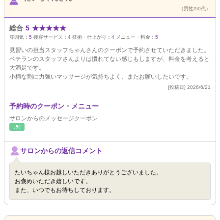
（男性/50代）
総合
5
★
★
★
★
★
雰囲気：
5
接客サービス：
4
技術・仕上がり：
4
メニュー・料金：
5
見習いの担当スタッフちゃんさんのクーポンで予約させていただきました。
ベテランのスタッフさんよりは慣れてない感じもしますが、料金を考えると
大満足です。
小柄な割に力強いマッサージが気持ちよく、またお願いしたいです。
[投稿日] 2026/6/21
予約時のクーポン・メニュー
サロンからのメッセージクーポン
ﾘﾗｸ
サロンからの返信コメント
たいちゃん様お越しいただきありがとうございました。
お褒めいただき嬉しいです。
また、いつでもお待ちしております。