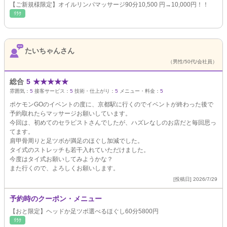
【ご新規様限定】オイルリンパマッサージ90分10,500 円→10,000円！！
ﾘﾗｸ
たいちゃんさん
（男性/50代/会社員）
総合
5
★
★
★
★
★
雰囲気：
5
接客サービス：
5
技術・仕上がり：
5
メニュー・料金：
5
ポケモンGOのイベントの度に、京都駅に行くのでイベントが終わった後で
予約取れたらマッサージお願いしています。
今回は、初めてのセラピストさんでしたが、ハズレなしのお店だと毎回思っ
てます。
肩甲骨周りと足ツボが満足のほぐし加減でした。
タイ式のストレッチも若干入れていただけました。
今度はタイ式お願いしてみようかな？
また行くので、よろしくお願いします。
[投稿日] 2026/7/29
予約時のクーポン・メニュー
【おと限定】ヘッドか足ツボ選べるほぐし60分5800円
ﾘﾗｸ