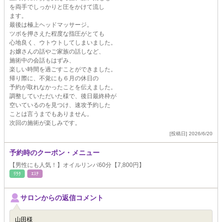
を両手でしっかりと圧をかけて流し
ます。
最後は極上ヘッドマッサージ。
ツボを押さえた程度な指圧がとても
心地良く、ウトウトしてしまいました。
お嬢さんの話やご家族の話しなど、
施術中の会話もはずみ、
楽しい時間を過ごすことができました。
帰り際に、不覚にも６月の休日の
予約が取れなかったことを伝えました。
調整していただいた様で、後日最終枠が
空いているのを見つけ、速攻予約した
ことは言うまでもありません。
次回の施術が楽しみです。
[投稿日] 2026/6/20
予約時のクーポン・メニュー
【男性にも人気！】オイルリンパ60分【7,800円】
ﾘﾗｸ
ｴｽﾃ
サロンからの返信コメント
山田様