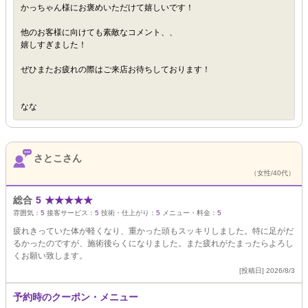
かっちゃん様にお褒めいただけて嬉しいです！
他のお客様に向けても素敵なコメント、、
嬉しすぎました！
ぜひまたお疲れの際はご来店お待ちしております！
なな
さとこさん
（女性/40代）
総合
5
★
★
★
★
★
雰囲気：
5
接客サービス：
5
技術・仕上がり：
5
メニュー・料金：
5
疲れきっていた体が軽くなり、重かった頭もスッキリしました。特に足がだ
るかったのですが、施術後らくになりました。また疲れがたまったらよろし
くお願い致します。
[投稿日] 2026/8/3
予約時のクーポン・メニュー