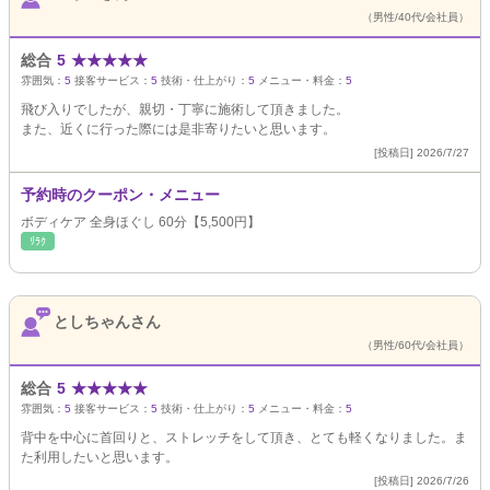
（男性/40代/会社員）
総合
5
★
★
★
★
★
雰囲気：
5
接客サービス：
5
技術・仕上がり：
5
メニュー・料金：
5
飛び入りでしたが、親切・丁寧に施術して頂きました。
また、近くに行った際には是非寄りたいと思います。
[投稿日] 2026/7/27
予約時のクーポン・メニュー
ボディケア 全身ほぐし 60分【5,500円】
ﾘﾗｸ
としちゃんさん
（男性/60代/会社員）
総合
5
★
★
★
★
★
雰囲気：
5
接客サービス：
5
技術・仕上がり：
5
メニュー・料金：
5
背中を中心に首回りと、ストレッチをして頂き、とても軽くなりました。ま
た利用したいと思います。
[投稿日] 2026/7/26