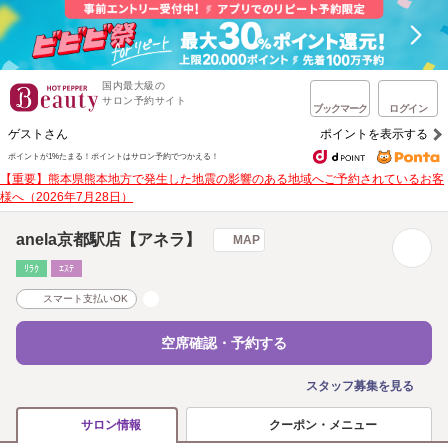
国内最大級の
サロン予約サイト
ブックマーク
ログイン
ゲストさん
ポイントを表示する
ポイントが1%たまる！
ポイントはサロン予約でつかえる！
【重要】熊本県熊本地方で発生した地震の影響のある地域へご予約されているお客
様へ（2026年7月28日）
anela京都駅店【アネラ】
MAP
ﾘﾗｸ
ｴｽﾃ
スマート支払いOK
空席確認・予約する
スタッフ募集を見る
クーポン・メニュー
サロン情報