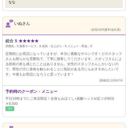
なな
いぬさん
（女性/20代後半/会社員）
総合
5
★
★
★
★
★
雰囲気：
5
接客サービス：
5
技術・仕上がり：
5
メニュー・料金：
5
定期的にお世話になっていますが、本当に素敵なサロンです！どのスタッフ
さんも朗らかな雰囲気で、丁寧に接客してくださいます。スタッフさんによ
る技術の差も感じたことはありません。女性のスタッフさんしかいないの
で、男性の方に身体を触られることに抵抗がある方にもおすすめしたいで
す。今後もお世話になろうと思っています！
[投稿日] 2026/7/9
予約時のクーポン・メニュー
平日16時までにご来店限定！全身もみほぐし+炭酸ヘッドor足ツボ90分
￥8,500
ﾘﾗｸ