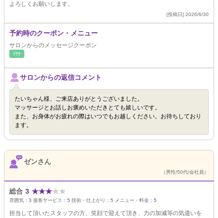
よろしくお願いします。
[投稿日] 2026/6/30
予約時のクーポン・メニュー
サロンからのメッセージクーポン
ﾘﾗｸ
サロンからの返信コメント
たいちゃん様、ご来店ありがとうございました。
マッサージとお話しお褒めいただきとても嬉しいです。
また、お身体がお疲れの際はいつでもお越しください。お待ちしており
ます。
ゼンさん
（男性/50代/会社員）
総合
3
★
★
★
★
★
雰囲気：
3
接客サービス：
5
技術・仕上がり：
5
メニュー・料金：
5
担当して頂いたスタッフの方、笑顔で迎えて頂き、力の加減等の気遣いを