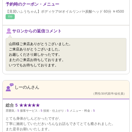
予約時のクーポン・メニュー
【見習いふうちゃん】ボディケアorオイルリンパ+炭酸ヘッド 60分 ￥4500
ﾘﾗｸ
サロンからの返信コメント
山田様ご来店ありがとうございました。
ご来店ありがとうございました。
お越しくださり嬉しかったです。
またのご来店お待ちしております。
いつでもお待ちしております。
しーのんさん
（男性/30代前半/会社員）
総合
5
★
★
★
★
★
雰囲気：
5
接客サービス：
5
技術・仕上がり：
5
メニュー・料金：
5
とても身体がしんどかったですが、
丁寧に施術していただきいろんなお話もできてとても癒されました。
また是非お願いいたします。