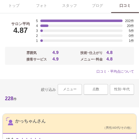
トップ
フォト
スタッフ
ブログ
口コミ
5
202
サロン平均
4
20
4.87
3
5
2
0
1
1
4.9
4.8
雰囲気
技術･仕上がり
4.9
4.8
接客サービス
メニュー･料金
口コミ・平均点について
メニュー
点数
性別･年代
絞り込み
228
件
サロンPick Up
かっちゃんさん
（男性/40代/その他）