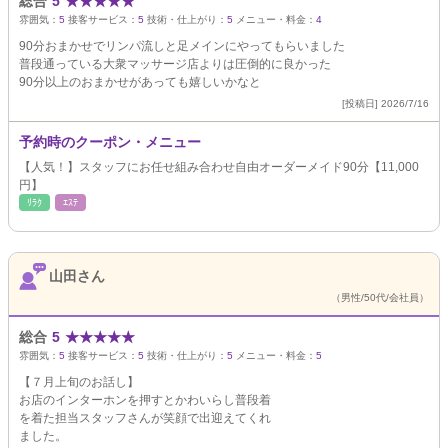
総合
5
★
★
★
★
★
雰囲気：
5
接客サービス：
5
技術・仕上がり：
5
メニュー・料金：
4
90分おまかせでリンパ流しと足メインにやってもらいました
普段通っている大衆マッサージ店よりは圧倒的に良かった
90分以上のおまかせがあっても嬉しいかなと
[投稿日] 2026/7/16
予約時のクーポン・メニュー
【人気！】スタッフにお任せ組み合わせ自由オーダーメイド90分【11,000
円】
ﾘﾗｸ
ｴｽﾃ
山田さん
（男性/50代/会社員）
総合
5
★
★
★
★
★
雰囲気：
5
接客サービス：
5
技術・仕上がり：
5
メニュー・料金：
5
【７月上旬のお話し】
お店のインターホンを押すとかわいらし普段着
を着た担当スタッフさんが笑顔で出迎えてくれ
ました。