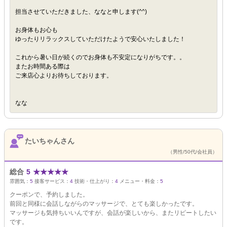
担当させていただきました、ななと申します(^^)
お身体もお心も
ゆったりリラックスしていただけたようで安心いたしました！
これから暑い日が続くのでお身体も不安定になりがちです。。
またお時間ある際は
ご来店心よりお待ちしております。
なな
たいちゃんさん
（男性/50代/会社員）
総合
5
★
★
★
★
★
雰囲気：
5
接客サービス：
4
技術・仕上がり：
4
メニュー・料金：
5
クーポンで、予約しました。
前回と同様に会話しながらのマッサージで、とても楽しかったです。
マッサージも気持ちいいんですが、会話が楽しいから、またリピートしたい
です。