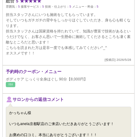
総合
5
★
★
★
★
★
雰囲気：
5
接客サービス：
5
技術・仕上がり：
5
メニュー・料金：
5
担当スタッフさんにいつも施術をしてもらっています。
そしていつもガチガチの背中をしっかりほぐしていただき、身も心も軽くな
ります。
担当スタッフさんは国家資格を持たれていて、知識が豊富で技術があるとい
うだけでなく、お客さん思いで一生懸命に施術してくださるところも凄く素
敵なところだと思います！
こちらを読まれた方は是非一度でも体感してみてください^_^
オススメです！！
[投稿日] 2026/5/28
予約時のクーポン・メニュー
ボディケア じっくり全身ほぐし 90分【8,000円】
ﾘﾗｸ
サロンからの返信コメント
かっちゃん様
いつもanela京都駅店のご来店いただきありがとうございます！
お褒めの口コミ、本当にありがとうございます！！！