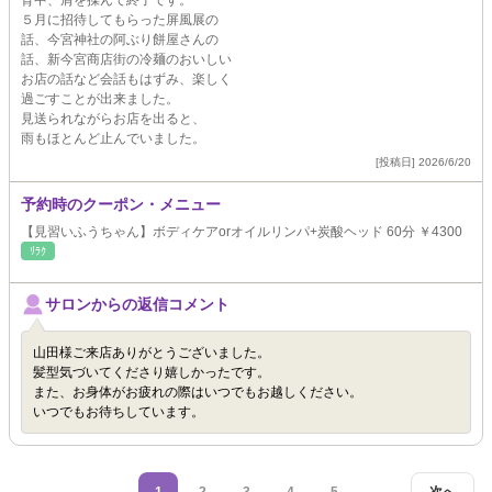
背中、肩を揉んで終了です。
５月に招待してもらった屏風展の
話、今宮神社の阿ぶり餅屋さんの
話、新今宮商店街の冷麺のおいしい
お店の話など会話もはずみ、楽しく
過ごすことが出来ました。
見送られながらお店を出ると、
雨もほとんど止んでいました。
[投稿日] 2026/6/20
予約時のクーポン・メニュー
【見習いふうちゃん】ボディケアorオイルリンパ+炭酸ヘッド 60分 ￥4300
ﾘﾗｸ
サロンからの返信コメント
山田様ご来店ありがとうございました。
髪型気づいてくださり嬉しかったです。
また、お身体がお疲れの際はいつでもお越しください。
いつでもお待ちしています。