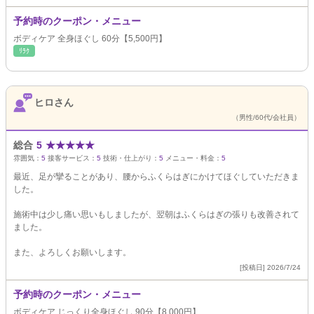
予約時のクーポン・メニュー
ボディケア 全身ほぐし 60分【5,500円】
ﾘﾗｸ
ヒロさん
（男性/60代/会社員）
総合
5
★
★
★
★
★
雰囲気：
5
接客サービス：
5
技術・仕上がり：
5
メニュー・料金：
5
最近、足が攣ることがあり、腰からふくらはぎにかけてほぐしていただきま
した。
施術中は少し痛い思いもしましたが、翌朝はふくらはぎの張りも改善されて
ました。
また、よろしくお願いします。
[投稿日] 2026/7/24
予約時のクーポン・メニュー
ボディケア じっくり全身ほぐし 90分【8,000円】