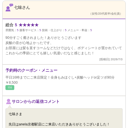
七味さん
（女性/20代前半/会社員）
総合
5
★
★
★
★
★
雰囲気：
5
接客サービス：
5
技術・仕上がり：
5
メニュー・料金：
5
90分すごく癒されました！ありがとうございます
炭酸の音が心地よかったです、
お部屋には髪を直すコームなどだけではなく、ボディシートが置かれていて
これからの季節にとても嬉しい気遣いだなと感じました！
[投稿日] 2026/7/3
予約時のクーポン・メニュー
平日16時までにご来店限定！全身もみほぐし+炭酸ヘッドor足ツボ90分
￥8,500
ﾘﾗｸ
サロンからの返信コメント
七味さま
先日はanela京都駅店にご来店いただきありがとうございました！