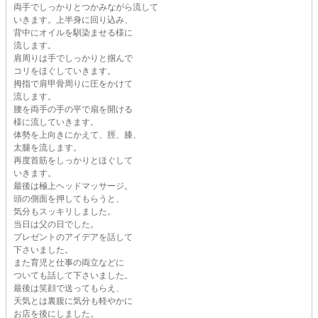
両手でしっかりとつかみながら流して
いきます。上半身に回り込み、
背中にオイルを馴染ませる様に
流します。
肩周りは手でしっかりと掴んで
コリをほぐしていきます。
拇指で肩甲骨周りに圧をかけて
流します。
腰を両手の手の平で扇を開ける
様に流していきます。
体勢を上向きにかえて、脛、膝、
太腿を流します。
再度首筋をしっかりとほぐして
いきます。
最後は極上ヘッドマッサージ。
頭の側面を押してもらうと、
気分もスッキリしました。
当日は父の日でした。
プレゼントのアイデアを話して
下さいました。
また育児と仕事の両立などに
ついても話して下さいました。
最後は笑顔で送ってもらえ、
天気とは裏腹に気分も軽やかに
お店を後にしました。