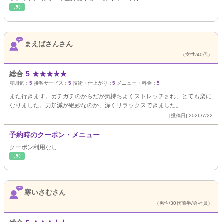
ﾘﾗｸ
まえばさんさん
（女性/40代）
総合
5
★
★
★
★
★
雰囲気：
5
接客サービス：
5
技術・仕上がり：
5
メニュー・料金：
5
また行きます。ガチガチのからだが気持ちよくストレッチされ、とても楽に
なりました。力加減が絶妙なのか、深くリラックスできました。
[投稿日] 2026/7/22
予約時のクーポン・メニュー
クーポン利用なし
ﾘﾗｸ
寒いさむさん
（男性/30代前半/会社員）