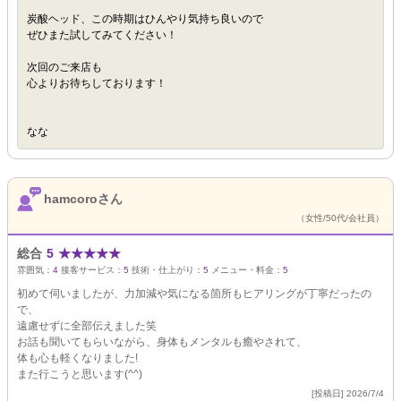
炭酸ヘッド、この時期はひんやり気持ち良いので
ぜひまた試してみてください！
次回のご来店も
心よりお待ちしております！
なな
hamcoroさん
（女性/50代/会社員）
総合
5
★
★
★
★
★
雰囲気：
4
接客サービス：
5
技術・仕上がり：
5
メニュー・料金：
5
初めて伺いましたが、力加減や気になる箇所もヒアリングが丁寧だったの
で、
遠慮せずに全部伝えました笑
お話も聞いてもらいながら、身体もメンタルも癒やされて、
体も心も軽くなりました!
また行こうと思います(^^)
[投稿日] 2026/7/4