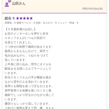
山田さん
（男性/50代/会社員）
総合
5
★
★
★
★
★
雰囲気：
5
接客サービス：
5
技術・仕上がり：
5
メニュー・料金：
5
【５月最終週のお話し】
お店のインターホンを押すと担当
スタッフさんがいつもの笑顔で
出迎えてくれました。
うつ伏せの状態で施術が始まります。
脹脛から太ももにかけて、両手で
包み込みながら、うねりをつけて
流していきます。
上半身に回り込み、背中にオイルを
馴染ませる様にエルフラージュして
いきます。
担当スタッフさんの手が螺旋を描き
ながら背中の上を流れていきます。
肩周りを拇指を使って圧をかけます。
肩甲骨周りを前腕を使いロミロミ風
施術でしっかり圧をかけながら流して
いきます。
腰回りもしっかり流していきます。
上向けに体勢を変えて脛、膝、太もも