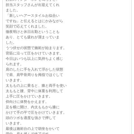
担当スタッフさんが出迎えてくれ
ました。
「新しいヘアースタイルお似合い
ですね」と伝えるとはにかみながら
笑顔で応えてくれました。
徹夜明けと休日出勤ということも
あり、とても疲れが溜まっていま
した。
うつ伏せの状態で施術が始まります。
背筋に沿って圧をかけていきます。
今日はいつも以上に気持ちよく感じ
られます。
肩のしたに手を入れて浮かした状態
で肩、肩甲骨周りを拇指でほぐして
いきます。
太ももの上に乗ると、膝と両手を使い
太ももと腰、背中に体重を利用して
上手に圧をかけていきます。
仰向けに体勢をかえます。
足を横に開け、内太ももから膝に
かけて手の平で圧をかけていきます。
頭のツボを適度な強さで押して
いきます。
最後は施術台の上で胡坐をかいて