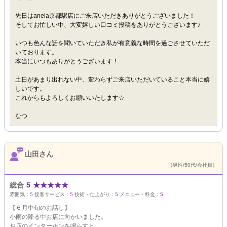
先日はanela京都駅店にご来店いただきありがとうございました！
そしてお忙しい中、大変嬉しい口コミ投稿をありがとうございます♪
いつも色んな話を聞いていただき私が有意義な時間を過ごさせていただ
いております。
本当にいつもありがとうございます！
土日があまり出れない中、変わらずご来店いただいていること本当に嬉
しいです。
これからもよろしくお願いいたします☆
なつ
山田さん
（男性/50代/会社員）
総合
5
★
★
★
★
★
雰囲気：
5
接客サービス：
5
技術・仕上がり：
5
メニュー・料金：
5
【６月中旬のお話し】
小雨の降る中お店に向かいました。
お店のインターホンを鳴らすと、