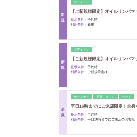
ボディトリ
【ご新規様限定】オイルリンパマッサー
新
提示条件：
予約時
規
利用条件：
新規
ボディトリ
【ご新規様限定】オイルリンパマッサー
新
提示条件：
予約時
規
利用条件：
ご新規限定様
ボディケア
足裏・リフレ
ヘッド
平日16時までにご来店限定！全身も
全
提示条件：
予約時
員
利用条件：
平日16時までにご来店のお客様