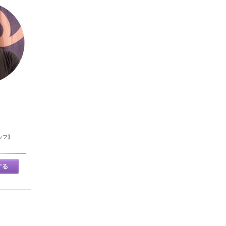
ッフ】
する