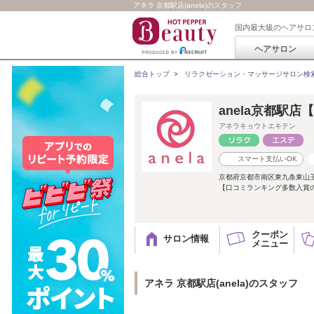
アネラ 京都駅店(anela)のスタッフ
国内最大級のヘアサロ
ヘアサロン
総合トップ
>
リラクゼーション・マッサージサロン検
anela京都駅店
アネラキョウトエキテン
スマート支払いOK
京都府京都市南区東九条東山
【口コミランキング多数入賞
クーポン
サロン情報
メニュー
アネラ 京都駅店(anela)のスタッフ