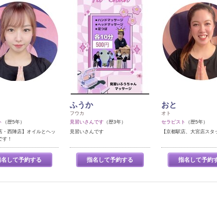
ふうか
おと
フウカ
オト
ト
（歴5年）
見習いさんです
（歴3年）
セラピスト
（歴5年）
店・西陣店】オイルとヘッ
見習いさんです
【京都駅店、大宮店スタ
です！
指名して予約する
指名して予約する
指名して予約