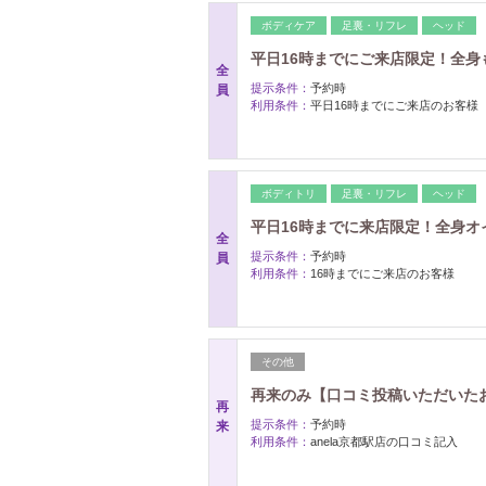
ボディケア
足裏・リフレ
ヘッド
平日16時までにご来店限定！全身も
全
提示条件：
予約時
員
利用条件：
平日16時までにご来店のお客様
ボディトリ
足裏・リフレ
ヘッド
平日16時までに来店限定！全身オイル
全
提示条件：
予約時
員
利用条件：
16時までにご来店のお客様
その他
再来のみ【口コミ投稿いただいたお
再
提示条件：
予約時
来
利用条件：
anela京都駅店の口コミ記入