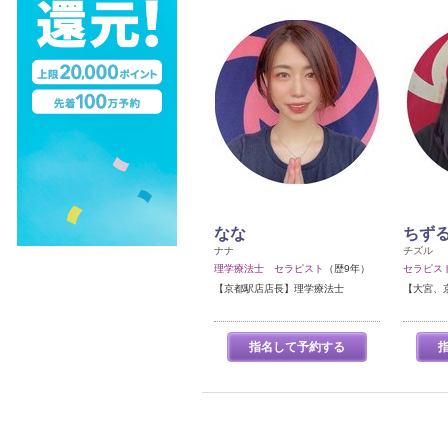
なな
ちず
ナナ
チズル
理学療法士 セラピスト
（歴9年）
セラピス
【京都駅店店長】理学療法士
【大宮、
指名して予約する