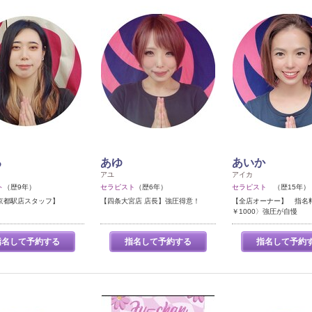
る
あゆ
あいか
アユ
アイカ
ト
（歴9年）
セラピスト
（歴6年）
セラピスト
（歴15年）
京都駅店スタッフ】
【四条大宮店 店長】強圧得意！
【全店オーナー】 指名
￥1000〉強圧が自慢
指名して予約する
指名して予約する
指名して予約