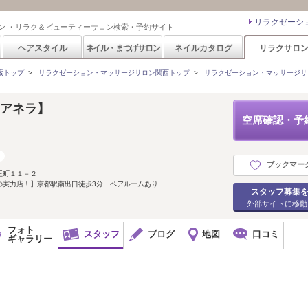
リラクゼーシ
ン ・リラク＆ビューティーサロン検索・予約サイト
ヘアスタイル
ネイル・まつげサロン
ネイルカタログ
リラクサロ
索トップ
>
リラクゼーション・マッサージサロン関西トップ
>
リラクゼーション・マッサージサ
【アネラ】
空席確認・予
ブックマー
王町１１－２
の実力店！】京都駅南出口徒歩3分 ペアルームあり
スタッフ募集
外部サイトに移動
フォト
スタッフ
ブログ
地図
口コミ
ギャラリー