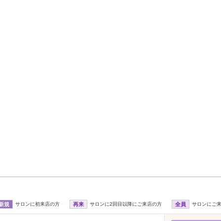
新規
サロンに初来店の方
再来
サロンに2回目以降にご来店の方
全員
サロンにご