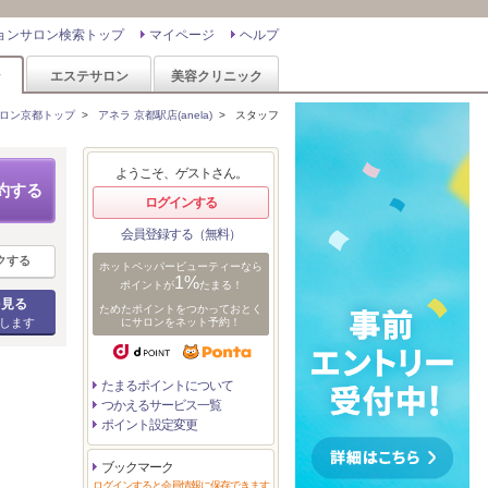
ョンサロン検索トップ
マイページ
ヘルプ
ン
エステサロン
美容クリニック
ロン京都トップ
>
アネラ 京都駅店(anela)
>
スタッフ
ようこそ、ゲストさん。
約する
ログインする
会員登録する（無料）
クする
ホットペッパービューティーなら
1%
ポイントが
たまる！
を見る
ためたポイントをつかっておとく
します
にサロンをネット予約！
たまるポイントについて
つかえるサービス一覧
ポイント設定変更
ブックマーク
ログインすると会員情報に保存できます