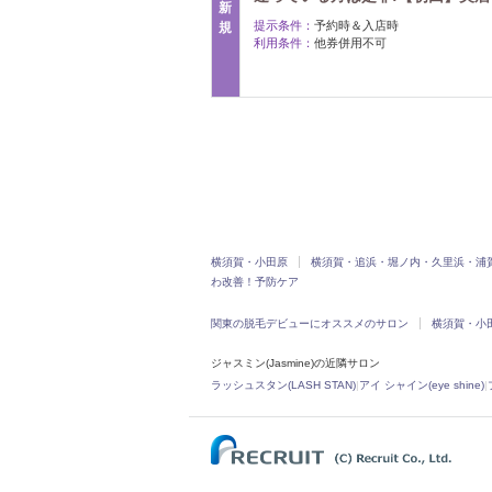
新
提示条件：
予約時＆入店時
規
利用条件：
他券併用不可
横須賀・小田原
横須賀・追浜・堀ノ内・久里浜・浦
わ改善！予防ケア
関東の脱毛デビューにオススメのサロン
横須賀・小
ジャスミン(Jasmine)の近隣サロン
ラッシュスタン(LASH STAN)
|
アイ シャイン(eye shine)
|