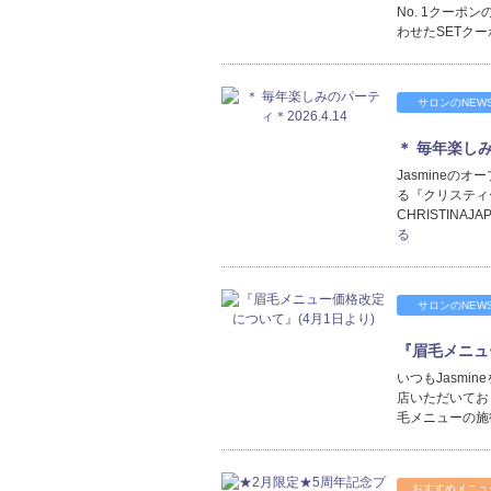
No. 1クーポ
わせたSETク
サロンのNEW
＊ 毎年楽しみの
Jasmine
る『クリスティ
CHRISTINAJ
る
サロンのNEW
『眉毛メニュ
いつもJasm
店いただいてお
毛メニューの施
おすすめメニュ