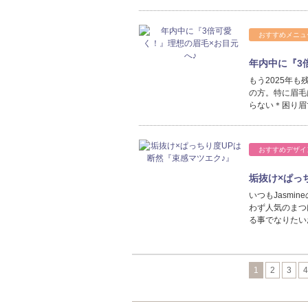
おすすめメニュ
年内中に『3
もう2025年も
の方。特に眉毛
らない＊困り眉
おすすめデザイ
垢抜け×ぱっ
いつもJasmi
わず人気のまつ
る事でなりたい
1
2
3
4