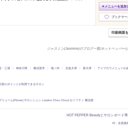
メニューを追加
ブックマー
印刷画面
ジャスミン(Jasmine)のブログ一覧/ホットペッパ
賀・三浦
神奈川県
横須賀市
堀ノ内
京急大津
新大津
アイブロウメニューが
田原のポイントが利用できるサロン
プリューム(Plume)
|
サロンシュシュ(salon Chou Chou)
|
セイフティ 横須賀
HOT PEPPER Beautyとサロンボー
ID・会員規