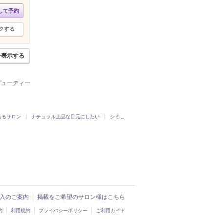
して予約
クする
を表示する
ービューティー
あるサロン
ナチュラル上品な目元にしたい
シミし
ド導入のご案内
掲載をご希望のサロン様はこちら
約
利用規約
プライバシーポリシー
ご利用ガイド