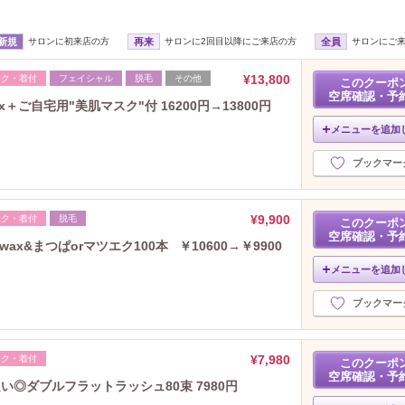
新規
サロンに初来店の方
再来
サロンに2回目以降にご来店の方
全員
サロンにご
¥13,800
イク・着付
フェイシャル
脱毛
その他
このクーポ
空席確認・予
ご自宅用"美肌マスク"付 16200円→13800円
メニューを追加
ブックマー
¥9,900
イク・着付
脱毛
このクーポ
空席確認・予
x&まつぱorマツエク100本 ￥10600→￥9900
メニューを追加
ブックマー
¥7,980
イク・着付
このクーポ
空席確認・予
◎ダブルフラットラッシュ80束 7980円