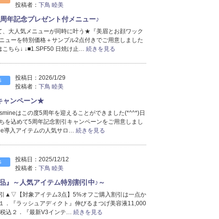
2022年6月分
（1）
投稿者：
下鳥 睦美
2022年5月分
（3）
5周年記念プレゼント付メニュー♪
2022年1月分
（2）
て、大人気メニューが同時に叶う★『美眉とお顔ワック
2021年10月分
（1）
ニューを特別価格＋サンプル2点付きでご用意しました
2021年9月分
（4）
ちら↓ ↓■1.SPF50 日焼け止…
続きを見る
2021年7月分
（2）
2021年5月分
（1）
投稿日：
2026/1/29
S
2021年4月分
（2）
投稿者：
下鳥 睦美
2021年3月分
（3）
キャンペーン★
2021年2月分
（7）
smineはこの度5周年を迎えることができました(*^^*)日
2021年1月分
（2）
ちを込めて5周年記念割引キャンペーンをご用意しまし
ine導入アイテムの人気サロ…
続きを見る
投稿日：
2025/12/12
S
投稿者：
下鳥 睦美
品』～人気アイテム特別割引中♪～
引▲▽【対象アイテム3点】5%オフご購入割引は一点か
『ラッシュアディクト』伸びるまつげ美容液11,000
0円税込２．『最新V3インテ…
続きを見る