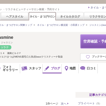
ネイル・ま
ン ・リラク＆ビューティーサロン検索・予約サイト
ヘアスタイル
ネイル・まつげサロン
ネイルカタログ
リラクサロ
イル・まつげサロン関東トップ
>
ネイル・まつげサロン横須賀・小田原トップ
>
ジャスミン(Jasm
asmine
空席確認・予
 ジャスミン
-１４ 湘南ビル２Ｆ
ブックマー
ツエク/まつぱ/MENS眉毛◎人気/顔wax/クリスティーナ取扱
フォト
スタッフ
ブログ
地図
口コミ
ギャラリー
記事カテゴ
プライベート
1/9ページ
次へ
（5）