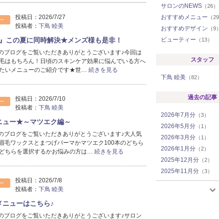
サロンのNEWS
（26）
投稿日：
2026/7/27
おすすめメニュー
（2
ー
投稿者：
下鳥 睦美
おすすめデザイン
（9
』この夏に同時解決★メンズ様も是非！
ビューティー
（13）
neのブログをご覧いただきありがとうございます♪今回は
スタッフ
毛はもちろん！日頃のスキンケア効果に悩んでいる方へ
たいメニューのご紹介です★世…
続きを見る
下鳥 睦美
（82）
過去の記事
投稿日：
2026/7/10
ー
投稿者：
下鳥 睦美
2026年7月分
（3）
メニュー★～マツエク編～
2026年5月分
（1）
neのブログをご覧いただきありがとうございます♪大人気
2026年3月分
（1）
は眉毛ワックスとまつげパーマかマツエク100本のどちら
2026年1月分
（2）
どちらを選択するかお悩みの方は…
続きを見る
2025年12月分
（2）
2025年11月分
（3）
投稿日：
2026/7/8
2025年10月分
（1）
ー
投稿者：
下鳥 睦美
2025年7月分
（1）
1メニューはこちら♪
2025年6月分
（3）
neのブログをご覧いただきありがとうございます♪サロン
2025年5月分
（2）