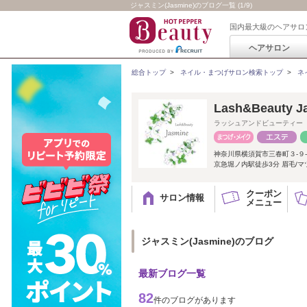
ジャスミン(Jasmine)のブログ一覧 (1/9)
国内最大級のヘアサロ
ヘアサロン
総合トップ
>
ネイル・まつげサロン検索トップ
>
ネ
Lash&Beauty J
ラッシュアンドビューティー
神奈川県横須賀市三春町３-９
京急堀ノ内駅徒歩3分 眉毛/マ
クーポン
サロン情報
メニュー
ジャスミン(Jasmine)のブログ
最新ブログ一覧
82
件のブログがあります