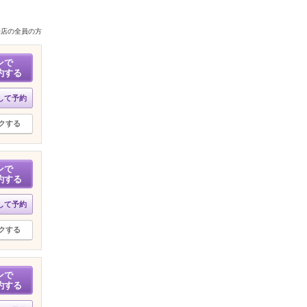
来店の全員の方
ンで
約する
して予約
クする
ンで
約する
して予約
クする
ンで
約する