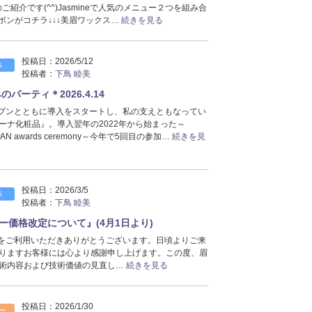
ンのご紹介です(^^)Jasmineで人気のメニュー２つを組み合
2025年2月分
（1）
ーポンがコチラ↓↓↓美眉ワックス…
続きを見る
2025年1月分
（3）
2024年11月分
（1）
2024年4月分
（2）
投稿日：
2026/5/12
S
投稿者：
下鳥 睦美
2024年2月分
（1）
2024年1月分
（1）
パーティ＊2026.4.14
2023年12月分
（1）
のオープンとともに導入をスタートし、私の支えともなってい
ーナ化粧品』。導入翌年の2022年から始まった～
2023年11月分
（5）
APAN awards ceremony～今年で5回目の参加…
続きを見
2023年10月分
（2）
2023年9月分
（1）
2023年8月分
（1）
2023年6月分
（2）
投稿日：
2026/3/5
S
投稿者：
下鳥 睦美
2023年4月分
（1）
2023年3月分
（1）
ー価格改定について』(4月1日より)
2023年1月分
（1）
ineをご利用いただきありがとうございます。日頃よりご来
2022年10月分
りますお客様には心より感謝申し上げます。この度、眉
（4）
術内容および技術価値の見直し…
続きを見る
2022年9月分
（2）
2022年8月分
（2）
2022年7月分
（3）
投稿日：
2026/1/30
ー