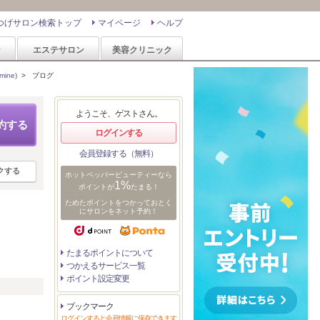
つげサロン検索トップ
マイページ
ヘルプ
ン
エステサロン
美容クリニック
ine)
>
ブログ
ようこそ、ゲストさん。
約する
ログインする
会員登録する（無料）
クする
ホットペッパービューティーなら
1%
ポイントが
たまる！
ためたポイントをつかっておとく
にサロンをネット予約！
たまるポイントについて
つかえるサービス一覧
ポイント設定変更
リ
ブックマーク
ログインすると会員情報に保存できます