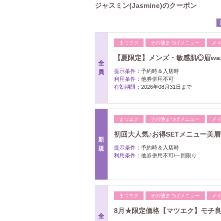
ジャスミン(Jasmine)のクーポン
まつエク
その他まつげメニュー
メ
【夏限定】メンズ・敏感肌◎眉wax＋
全
提示条件：
予約時＆入店時
員
利用条件：
他券併用不可
有効期限：
2026年08月31日まで
まつエク
その他まつげメニュー
メ
初回大人気♪お得SETメニュー美眉wa
新
提示条件：
予約時＆入店時
規
利用条件：
他券併用不可/一回限り
まつエク
その他まつげメニュー
メ
8月★限定価格【マツエク】モチ良い
全