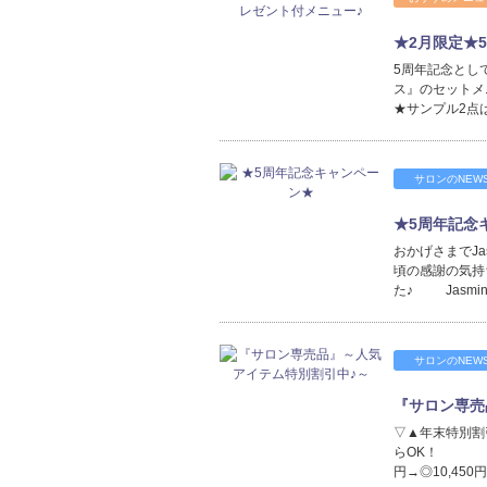
★2月限定★
5周年記念とし
ス』のセットメ
★サンプル2点はこ
サロンのNEW
★5周年記念
おかげさまでJa
頃の感謝の気持
た♪ Jasm
サロンのNEW
『サロン専売
▽▲年末特別割
らOK！ １．
円→◎10,45