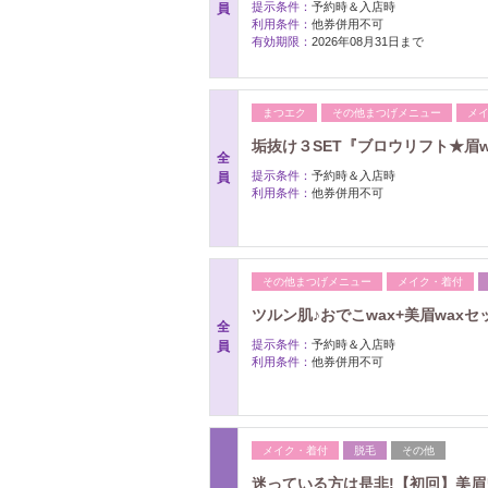
提示条件：
予約時＆入店時
員
利用条件：
他券併用不可
有効期限：
2026年08月31日まで
まつエク
その他まつげメニュー
メ
垢抜け３SET『ブロウリフト★眉wa
全
提示条件：
予約時＆入店時
員
利用条件：
他券併用不可
その他まつげメニュー
メイク・着付
ツルン肌♪おでこwax+美眉waxセッ
全
提示条件：
予約時＆入店時
員
利用条件：
他券併用不可
メイク・着付
脱毛
その他
迷っている方は是非!【初回】美眉ワ