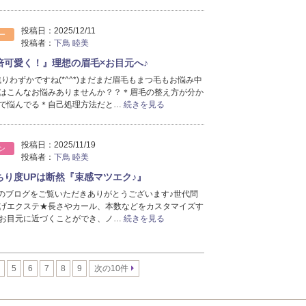
投稿日：
2025/12/11
ー
投稿者：
下鳥 睦美
倍可愛く！』理想の眉毛×お目元へ♪
残りわずかですね(*^^*)まだまだ眉毛もまつ毛もお悩み中
はこんなお悩みありませんか？？＊眉毛の整え方が分か
で悩んでる＊自己処理方法だと…
続きを見る
投稿日：
2025/11/19
ン
投稿者：
下鳥 睦美
ちり度UPは断然『束感マツエク♪』
neのブログをご覧いただきありがとうございます♪世代問
げエクステ★長さやカール、本数などをカスタマイズす
お目元に近づくことができ、ノ…
続きを見る
5
6
7
8
9
次の10件