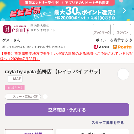
国内最大級の
サロン予約サイト
ブックマーク
ログイン
ゲストさん
ポイントを表示する
ポイントが1%たまる！
ポイントはサロン予約でつかえる！
【重要】熊本県熊本地方で発生した地震の影響のある地域へご予約されているお客
様へ（2026年7月28日）
rayla by ayala 船橋店 【レイラ バイ アヤラ】
MAP
まつげ･ﾒｲｸ
スマート支払いOK
空席確認・予約する
スタッフ募集を見る