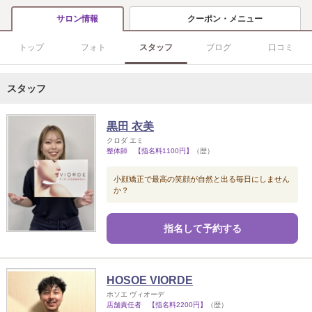
クーポン・メニュー
サロン情報
トップ
フォト
スタッフ
ブログ
口コミ
スタッフ
黒田 衣美
クロダ エミ
整体師 【指名料1100円】
（歴）
小顔矯正で最高の笑顔が自然と出る毎日にしません
か？
指名して予約する
HOSOE VIORDE
ホソエ ヴィオーデ
店舗責任者 【指名料2200円】
（歴）