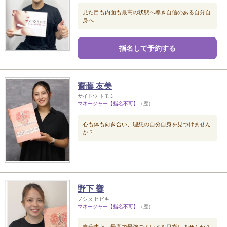
見た目も内面も最高の状態へ導き自信のある自分自
身へ
指名して予約する
齋藤 友美
サイトウ トモミ
マネージャー【指名不可】
（歴）
心も体も向き合い、理想の自分自身を見つけません
か？
野下 響
ノシタ ヒビキ
マネージャー【指名不可】
（歴）
自分史上、最高で最強のキレイを目指しませんか？