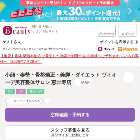
国内最大級の
サロン予約サイト
ブックマーク
ログイン
ゲストさん
ポイントを表示する
ポイントが1%たまる！
ポイントはサロン予約でつかえる！
【重要】熊本県熊本地方で発生した地震の影響のある地域へご予約されているお客
様へ（2026年7月28日）
小顔・姿勢・骨盤矯正・美脚・ダイエット ヴィオ
ーデ美容整体サロン 恵比寿店
MAP
ﾘﾗｸ
ｴｽﾃ
整体･ｶｲﾛ
スマート支払いOK
空席確認・予約する
スタッフ募集を見る
外部サイトに移動します