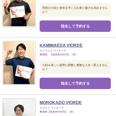
理想の小顔と身体を手に入れ更に魅力を高めません
か？
指名して予約する
KAMIMAEDA VIORDE
カミマエダ ヴィオーデ
整体師 【指名料550円】
（歴）
小顔＆美しい姿勢に調整し素敵な人生へ変えません
か？
指名して予約する
MOROKADO VIORDE
モロカド ヴィオーデ
整体師【指名料550円】
（歴）