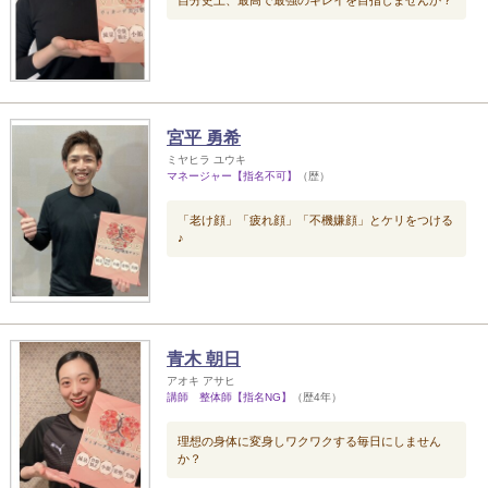
宮平 勇希
ミヤヒラ ユウキ
マネージャー【指名不可】
（歴）
「老け顔」「疲れ顔」「不機嫌顔」とケリをつける
♪
青木 朝日
アオキ アサヒ
講師 整体師【指名NG】
（歴4年）
理想の身体に変身しワクワクする毎日にしません
か？