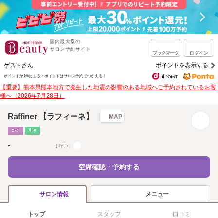
国内最大級の
サロン予約サイト
ブックマーク
ログイン
ゲストさん
ポイントを表示する
ポイントが1%たまる！
ポイントはサロン予約でつかえる！
【重要】熊本県熊本地方で発生した地震の影響のある地域へご予約されているお客
様へ（2026年7月28日）
Raffiner 【ラフィーネ】
MAP
ｴｽﾃ
ﾘﾗｸ
-
（1件）
空席確認・予約する
メニュー
サロン情報
トップ
スタッフ
口コミ