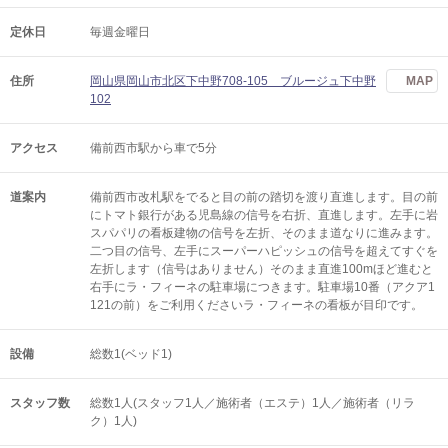
定休日
毎週金曜日
住所
岡山県岡山市北区下中野708-105 ブルージュ下中野
MAP
102
アクセス
備前西市駅から車で5分
道案内
備前西市改札駅をでると目の前の踏切を渡り直進します。目の前
にトマト銀行がある児島線の信号を右折、直進します。左手に岩
スパパリの看板建物の信号を左折、そのまま道なりに進みます。
二つ目の信号、左手にスーパーハピッシュの信号を超えてすぐを
左折します（信号はありません）そのまま直進100mほど進むと
右手にラ・フィーネの駐車場につきます。駐車場10番（アクア1
121の前）をご利用くださいラ・フィーネの看板が目印です。
設備
総数1(ベッド1)
スタッフ数
総数1人(スタッフ1人／施術者（エステ）1人／施術者（リラ
ク）1人)