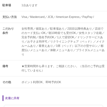
駐車場
1台あります
支払い方法
Visa／Mastercard／JCB／American Express／PayPay /
こだわり
女性専用／個室あり／駐車場あり／2回目以降特典あり／店頭で
条件
のカード支払いOK／朝10時前でも受付OK／女性スタッフ在籍／
完全予約制／指名予約OK／1人で貸切OK／ドリンクサービスあ
り／お子さま同伴可／リクライニングチェア（ベッド）／メイク
ルームあり／着替えあり／3席（ベッド）以下の小型サロン／都
度払いメニューあり／体験メニューあり／ブライダルメニューあ
り
備考
★営業時間外も承ります。ご相談ください。（当日のご予約は受
付していません）
その他
ポイント利用OK
即時予約OK
友達に共有