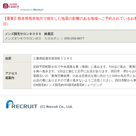
【重要】熊本県熊本地方で発生した地震の影響のある地域へご予約されているお客様
日）
メンズ脱毛サロンＢＯＳＳ 鈴鹿店
メンズダツモウサロンボス スズカテン ｜ 059-358-8877
住所
三重県鈴鹿市算所町１２８０
近鉄平田町駅を出て中央道路を東（海側）に進みます。5分ほど進み「東海
を南へ進みます。1分ほど進むと左手にお店があります。四日市・津からお
アクセス
道路沿いの「東海労働金庫」のある交差点を南に向かうと100ｍ先左手に
道案内
お店の裏にありますので通り過ぎないようご注意ください。四日市駅から車で
分#脱毛#メンズ脱毛#VIO脱毛#眉毛#シェービング