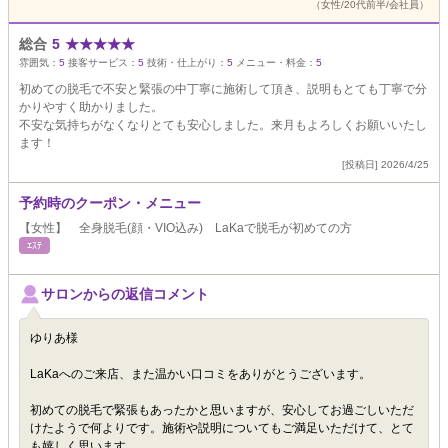
（女性/20代前半/会社員）
総合
5
★
★
★
★
★
雰囲気：
5
接客サービス：
5
技術・仕上がり：
5
メニュー・料金：
5
初めての脱毛で不安と緊張の中丁寧に施術して頂き、説明もとても丁寧で分
かりやすく助かりました。
不安な気持ちがなくなりとても安心しました。来月もよろしくお願いいたし
ます！
[投稿日] 2026/4/25
予約時のクーポン・メニュー
【女性】 全身脱毛(顔・VIO込み) LaKaで脱毛が初めての方
ｴｽﾃ
サロンからの返信コメント
ゆりあ様
LaKaへのご来店、また温かい口コミをありがとうございます。
初めての脱毛で緊張もあったかと思いますが、安心してお過ごしいただ
けたようで何よりです。施術や説明についてもご満足いただけて、とて
も嬉しく思います。