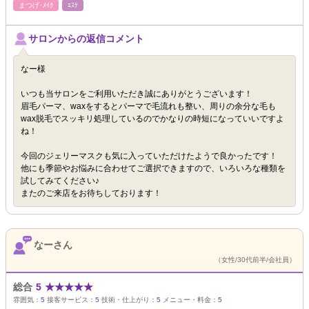
まつげ･ﾒｲｸ
ｴｽﾃ
サロンからの返信コメント
なー様
いつも当サロンをご利用いただき誠にありがとうございます！
眉毛パーマ、waxをするとパーマで毛流れも整い、周りの余分な毛も
wax脱毛でスッキリ処理しているのでかなりの時短になっていいですよ
ね！
今回のジェリーマスクも気に入っていただけたようで良かったです！
他にも季節やお悩みに合わせてご選択できますので、いろいろな種類を
試してみてください♪
またのご来店をお待ちしております！
なーさん
（女性/30代前半/会社員）
総合
5
★
★
★
★
★
雰囲気：
5
接客サービス：
5
技術・仕上がり：
5
メニュー・料金：
5