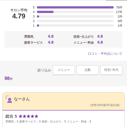
5
78
サロン平均
4
17
4.79
3
2
2
0
1
1
4.8
4.8
雰囲気
技術･仕上がり
4.8
4.8
接客サービス
メニュー･料金
口コミ・平均点について
メニュー
点数
性別･年代
絞り込み
98
件
サロンPick Up
なーさん
（女性/30代前半/会社員）
総合
5
★
★
★
★
★
雰囲気：
5
接客サービス：
5
技術・仕上がり：
5
メニュー・料金：
5