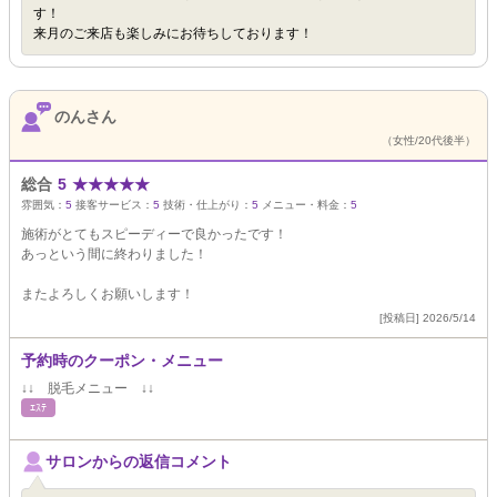
す！
来月のご来店も楽しみにお待ちしております！
のんさん
（女性/20代後半）
総合
5
★
★
★
★
★
雰囲気：
5
接客サービス：
5
技術・仕上がり：
5
メニュー・料金：
5
施術がとてもスピーディーで良かったです！
あっという間に終わりました！
またよろしくお願いします！
[投稿日] 2026/5/14
予約時のクーポン・メニュー
↓↓ 脱毛メニュー ↓↓
ｴｽﾃ
サロンからの返信コメント