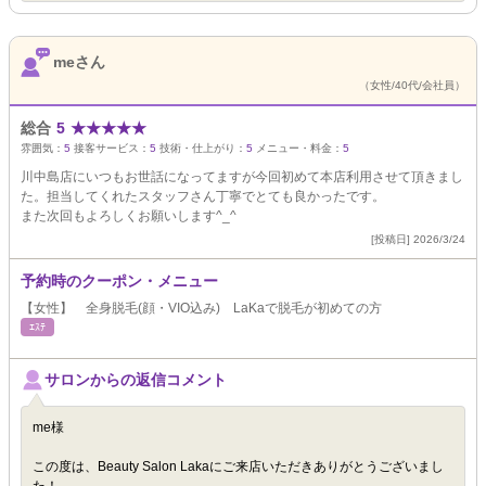
meさん
（女性/40代/会社員）
総合
5
★
★
★
★
★
雰囲気：
5
接客サービス：
5
技術・仕上がり：
5
メニュー・料金：
5
川中島店にいつもお世話になってますが今回初めて本店利用させて頂きまし
た。担当してくれたスタッフさん丁寧でとても良かったです。
また次回もよろしくお願いします^_^
[投稿日] 2026/3/24
予約時のクーポン・メニュー
【女性】 全身脱毛(顔・VIO込み) LaKaで脱毛が初めての方
ｴｽﾃ
サロンからの返信コメント
me様
この度は、Beauty Salon Lakaにご来店いただきありがとうございまし