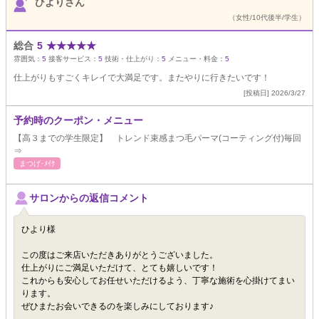
ひよりさん
（女性/10代後半/学生）
総合
5
★
★
★
★
★
雰囲気：
5
接客サービス：
5
技術・仕上がり：
5
メニュー・料金：
5
仕上がりもすごくキレイで大満足です。またやりに行きたいです！
[投稿日] 2026/3/27
予約時のクーポン・メニュー
【高３までの学生限定】 トレンド束感まつ毛パーマ(コーティング付)毎回
⇒
まつげ･ﾒｲｸ
サロンからの返信コメント
ひより様
この度はご来店いただきありがとうございました。
仕上がりにご満足いただけて、とても嬉しいです！
これからも安心してお任せいただけるよう、丁寧な施術を心掛けてまい
ります。
ぜひまたお会いできるのを楽しみにしております♪