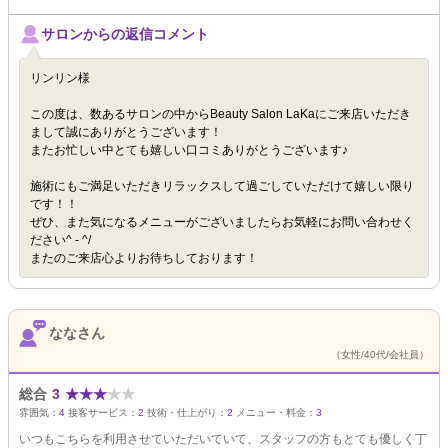
サロンからの返信コメント
リンリン様
この度は、数あるサロンの中からBeauty Salon LaKaにご来店いただき
まして誠にありがとうございます！
またお忙しい中とても嬉しい口コミありがとうございます♪
施術にもご満足いただきリラックスして過ごしていただけて嬉しい限り
です！！
ぜひ、また気になるメニューがございましたらお気軽にお問い合わせく
ださい^ - ^/
またのご来店心よりお待ちしております！
ななさん
（女性/40代/会社員）
総合
3
★
★
★
★
★
雰囲気：
4
接客サービス：
2
技術・仕上がり：
2
メニュー・料金：
3
いつもこちらを利用させていただいていて、スタッフの方もとても優しく丁