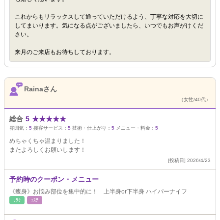
これからもリラックスして通っていただけるよう、丁寧な対応を大切に
してまいります。気になる点がございましたら、いつでもお声がけくだ
さい。
来月のご来店もお待ちしております。
Rainaさん
（女性/40代）
総合
5
★
★
★
★
★
雰囲気：
5
接客サービス：
5
技術・仕上がり：
5
メニュー・料金：
5
めちゃくちゃ温まりました！
またよろしくお願いします！
[投稿日] 2026/4/23
予約時のクーポン・メニュー
《痩身》お悩み部位を集中的に！ 上半身or下半身 ハイパーナイフ
ﾘﾗｸ
ｴｽﾃ