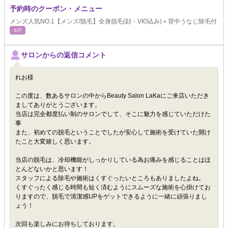
予約時のクーポン・メニュー
メンズ人気NO.1【メンズ/脱毛】全身脱毛(顔・VIO込み)＋背中うなじ除毛付
ｴｽﾃ
サロンからの返信コメント
れお様
この度は、数あるサロンの中からBeauty Salon LaKaにご来店いただき
ましてありがとうございます。
当店は完全都度払い制のサロンでして、そこに魅力を感じていただけた
事
また、初めての脱毛ということでしたが安心して施術を受けていた開け
たこと大変嬉しく思います。
当店の脱毛は、冷却機能がしっかりしている為お痛みを感じることはほ
とんどないかと思います！
スタッフによる除毛や施術はくすぐったいところもありましたよね。
くすぐったく感じる時間も短く済むようにスムーズな施術を心掛けてお
りますので、脱毛で清潔感UPをゲットできるように一緒に頑張りまし
ょう！
次回も楽しみにお待ちしております。