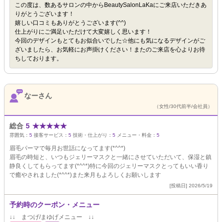
この度は、数あるサロンの中からBeautySalonLaKaにご来店いただきあ
りがとうございます！
嬉しい口コミもありがとうございます(^^)
仕上がりにご満足いただけて大変嬉しく思います！
今回のデザインもとてもお似合いでした☆他にも気になるデザインがご
ざいましたら、お気軽にお声掛けください！またのご来店を心よりお待
ちしております。
なーさん
（女性/30代前半/会社員）
総合
5
★
★
★
★
★
雰囲気：
5
接客サービス：
5
技術・仕上がり：
5
メニュー・料金：
5
眉毛パーマで毎月お世話になってます(*^^*)
眉毛の時短と、いつもジェリーマスクと一緒にさせていただいて、保湿と鎮
静良くしてもらってます(*^^*)特に今回のジェリーマスクとってもいい香り
で癒やされました(*^^*)また来月もよろしくお願いします
[投稿日] 2026/5/19
予約時のクーポン・メニュー
↓↓ まつげ/まゆげメニュー ↓↓