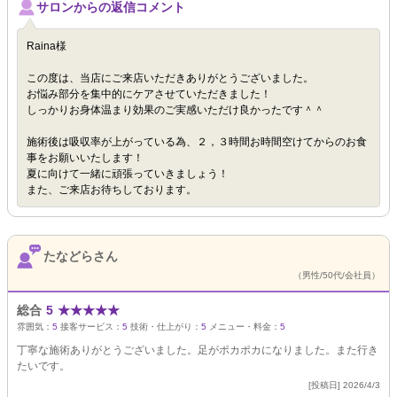
サロンからの返信コメント
Raina様
この度は、当店にご来店いただきありがとうございました。
お悩み部分を集中的にケアさせていただきました！
しっかりお身体温まり効果のご実感いただけ良かったです＾＾
施術後は吸収率が上がっている為、２，３時間お時間空けてからのお食
事をお願いいたします！
夏に向けて一緒に頑張っていきましょう！
また、ご来店お待ちしております。
たなどらさん
（男性/50代/会社員）
総合
5
★
★
★
★
★
雰囲気：
5
接客サービス：
5
技術・仕上がり：
5
メニュー・料金：
5
丁寧な施術ありがとうございました。足がポカポカになりました。また行き
たいです。
[投稿日] 2026/4/3