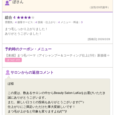
ぽさん
（女性/20代後半）
総合
4
★
★
★
★
★
雰囲気：
4
接客サービス：
4
技術・仕上がり：
4
メニュー・料金：
3
まつ毛しっかり上がりました！
ありがとうございました！
[投稿日] 2026/2/28
予約時のクーポン・メニュー
【束感】まつ毛パーマ（アイシャンプー＆コーティング仕上げ付）新規様⇒
まつげ･ﾒｲｸ
サロンからの返信コメント
ぼ様
この度は、数あるサロンの中からBeauty Salon LaKaをお選びいただき
誠にありがとうございます。
また、嬉しい口コミの投稿もありがとうございます(^^♪
仕上がりにご満足いただけた事大変嬉しいです！
まつ毛が上がると印象も変りますよね!(^^)!