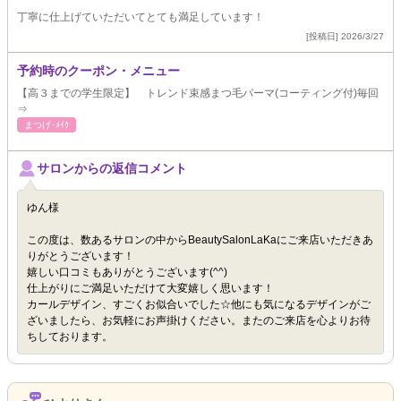
丁寧に仕上げていただいてとても満足しています！
[投稿日] 2026/3/27
予約時のクーポン・メニュー
【高３までの学生限定】 トレンド束感まつ毛パーマ(コーティング付)毎回
⇒
まつげ･ﾒｲｸ
サロンからの返信コメント
ゆん様
この度は、数あるサロンの中からBeautySalonLaKaにご来店いただきあ
りがとうございます！
嬉しい口コミもありがとうございます(^^)
仕上がりにご満足いただけて大変嬉しく思います！
カールデザイン、すごくお似合いでした☆他にも気になるデザインがご
ざいましたら、お気軽にお声掛けください。またのご来店を心よりお待
ちしております。