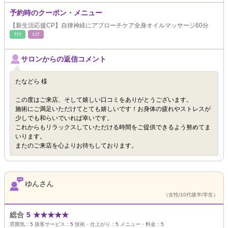
予約時のクーポン・メニュー
【新生活応援CP】自律神経にアプローチケア全身オイルマッサージ60分
ﾘﾗｸ
ｴｽﾃ
サロンからの返信コメント
たなどら 様
この度はご来店、そして嬉しい口コミをありがとうございます。
施術にご満足いただけてとても嬉しいです！お身体の疲れやストレスが
少しでも和らいでいれば幸いです。
これからもリラックスしていただける時間をご提供できるよう努めてま
いります。
またのご来店を心よりお待ちしております。
ゆんさん
（女性/10代後半/学生）
総合
5
★
★
★
★
★
雰囲気：
5
接客サービス：
5
技術・仕上がり：
5
メニュー・料金：
5