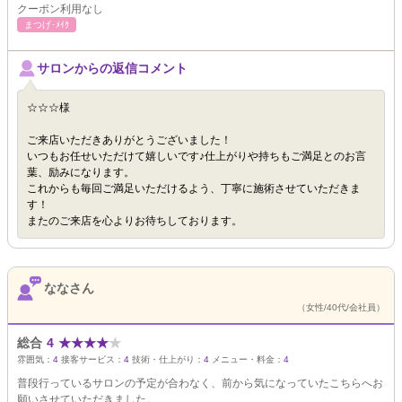
クーポン利用なし
まつげ･ﾒｲｸ
サロンからの返信コメント
☆☆☆様
ご来店いただきありがとうございました！
いつもお任せいただけて嬉しいです♪仕上がりや持ちもご満足とのお言
葉、励みになります。
これからも毎回ご満足いただけるよう、丁寧に施術させていただきま
す！
またのご来店を心よりお待ちしております。
ななさん
（女性/40代/会社員）
総合
4
★
★
★
★
★
雰囲気：
4
接客サービス：
4
技術・仕上がり：
4
メニュー・料金：
4
普段行っているサロンの予定が合わなく、前から気になっていたこちらへお
願いさせていただきました。