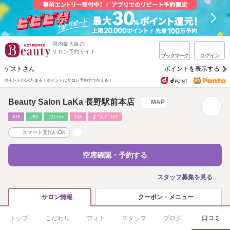
国内最大級の
サロン予約サイト
ブックマーク
ログイン
ゲストさん
ポイントを表示する
ポイントが1%たまる！
ポイントはサロン予約でつかえる！
Beauty Salon LaKa 長野駅前本店
MAP
ｴｽﾃ
ﾘﾗｸ
ﾘﾌﾚｯｼｭ
ﾈｲﾙ
まつげ･ﾒｲｸ
スマート支払いOK
空席確認・予約する
スタッフ募集を見る
クーポン・メニュー
サロン情報
トップ
こだわり
フォト
スタッフ
ブログ
口コミ