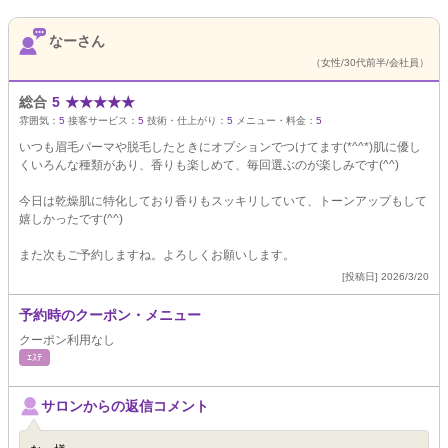
なーさん
（女性/30代前半/会社員）
総合
5
★
★
★
★
★
雰囲気：
5
接客サービス：
5
技術・仕上がり：
5
メニュー・料金：
5
いつも眉毛パーマや脱毛したときにオプションでつけてます(*^^*)肌に優し
くいろんな種類があり、香りも楽しめて、毎回選ぶのが楽しみです(^^)
今日は乾燥肌に特化しており香りもスッキリしていて、トーンアップもして
嬉しかったです(^^)
また次もご予約しますね。よろしくお願いします。
[投稿日] 2026/3/20
予約時のクーポン・メニュー
クーポン利用なし
ｴｽﾃ
サロンからの返信コメント