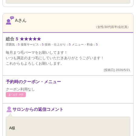
Aさん
（女性/30代前半/会社員）
総合
5
★
★
★
★
★
雰囲気：
5
接客サービス：
5
技術・仕上がり：
5
メニュー・料金：
5
毎月まつ毛パーマをお願いしてます！
いつも満足のまつ毛にしていただきありがとうございます！
これからもよろしくお願いします。
[投稿日] 2026/5/21
予約時のクーポン・メニュー
クーポン利用なし
まつげ･ﾒｲｸ
サロンからの返信コメント
A様