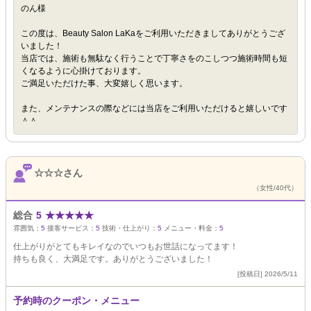
のん様
この度は、Beauty Salon LaKaをご利用いただきましてありがとうござ
いました！
当店では、施術も無駄なく行うことで丁寧さをのこしつつ施術時間も短
くなるように心掛けております。
ご満足いただけた事、大変嬉しく思います。
また、メンテナンスの際などには当店をご利用いただけると嬉しいです
＾＾
☆☆☆さん
（女性/40代）
総合
5
★
★
★
★
★
雰囲気：
5
接客サービス：
5
技術・仕上がり：
5
メニュー・料金：
5
仕上がりがとてもキレイなのでいつもお世話になってます！
持ちも良く、大満足です。ありがとうございました！
[投稿日] 2026/5/11
予約時のクーポン・メニュー