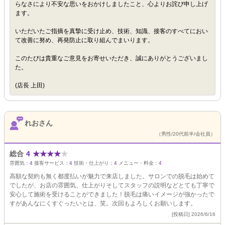
らなさにより不安な思いをおかけしましたこと、心よりお詫び申し上げ
ます。
いただいたご指摘を真摯に受け止め、技術、知識、接客のすべてにおい
て改善に努め、再発防止に取り組んでまいります。
このたびは貴重なご意見をお寄せいただき、誠にありがとうございまし
た。
(店長 上田)
れおさん
（男性/20代前半/会社員）
総合
4
★
★
★
★
★
雰囲気：
4
接客サービス：
4
技術・仕上がり：
4
メニュー・料金：
4
高額な契約も無く都度払いが魅力で来店しました。サロンでの脱毛は始めて
でしたが、お店の雰囲気、仕上がりそしてスタッフの説明などとても丁寧で
安心して施術を受けることができました！脱毛は痛いイメージが強かったで
すがあんなにくすぐったいとは、笑。次回もよろしくお願いします。
[投稿日] 2026/6/16