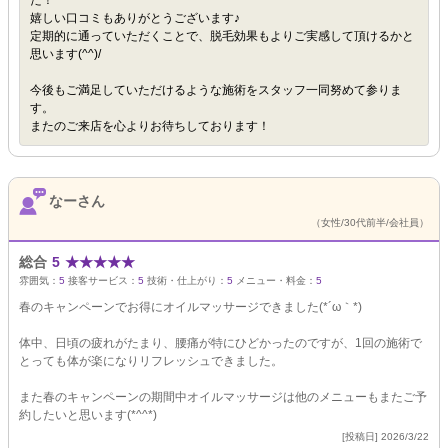
た！
嬉しい口コミもありがとうございます♪
定期的に通っていただくことで、脱毛効果もよりご実感して頂けるかと
思います(^^)/
今後もご満足していただけるような施術をスタッフ一同努めて参りま
す。
またのご来店を心よりお待ちしております！
なーさん
（女性/30代前半/会社員）
総合
5
★
★
★
★
★
雰囲気：
5
接客サービス：
5
技術・仕上がり：
5
メニュー・料金：
5
春のキャンペーンでお得にオイルマッサージできました(*´ω｀*)
体中、日頃の疲れがたまり、腰痛が特にひどかったのですが、1回の施術で
とっても体が楽になりリフレッシュできました。
また春のキャンペーンの期間中オイルマッサージは他のメニューもまたご予
約したいと思います(*^^*)
[投稿日] 2026/3/22