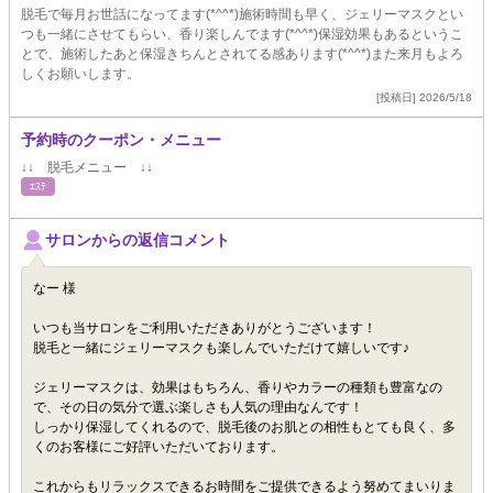
脱毛で毎月お世話になってます(*^^*)施術時間も早く、ジェリーマスクとい
つも一緒にさせてもらい、香り楽しんでます(*^^*)保湿効果もあるというこ
とで、施術したあと保湿きちんとされてる感あります(*^^*)また来月もよろ
しくお願いします。
[投稿日] 2026/5/18
予約時のクーポン・メニュー
↓↓ 脱毛メニュー ↓↓
ｴｽﾃ
サロンからの返信コメント
なー 様
いつも当サロンをご利用いただきありがとうございます！
脱毛と一緒にジェリーマスクも楽しんでいただけて嬉しいです♪
ジェリーマスクは、効果はもちろん、香りやカラーの種類も豊富なの
で、その日の気分で選ぶ楽しさも人気の理由なんです！
しっかり保湿してくれるので、脱毛後のお肌との相性もとても良く、多
くのお客様にご好評いただいております。
これからもリラックスできるお時間をご提供できるよう努めてまいりま