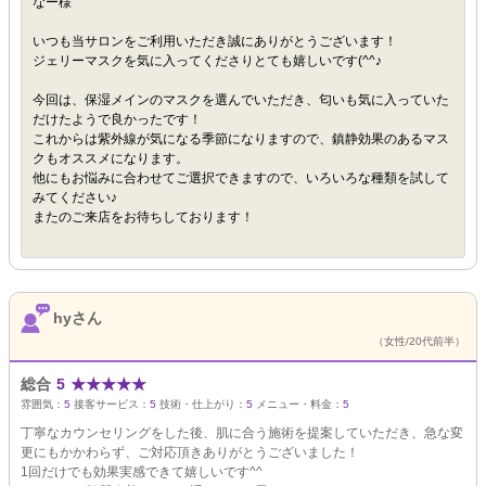
なー様
いつも当サロンをご利用いただき誠にありがとうございます！
ジェリーマスクを気に入ってくださりとても嬉しいです(^^♪
今回は、保湿メインのマスクを選んでいただき、匂いも気に入っていた
だけたようで良かったです！
これからは紫外線が気になる季節になりますので、鎮静効果のあるマス
クもオススメになります。
他にもお悩みに合わせてご選択できますので、いろいろな種類を試して
みてください♪
またのご来店をお待ちしております！
hyさん
（女性/20代前半）
総合
5
★
★
★
★
★
雰囲気：
5
接客サービス：
5
技術・仕上がり：
5
メニュー・料金：
5
丁寧なカウンセリングをした後、肌に合う施術を提案していただき、急な変
更にもかかわらず、ご対応頂きありがとうございました！
1回だけでも効果実感できて嬉しいです^^