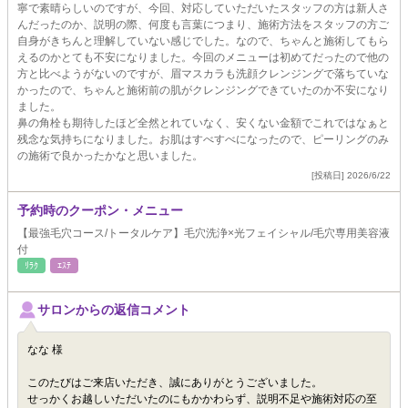
寧で素晴らしいのですが、今回、対応していただいたスタッフの方は新人さ
んだったのか、説明の際、何度も言葉につまり、施術方法をスタッフの方ご
自身がきちんと理解していない感じでした。なので、ちゃんと施術してもら
えるのかとても不安になりました。今回のメニューは初めてだったので他の
方と比べようがないのですが、眉マスカラも洗顔クレンジングで落ちていな
かったので、ちゃんと施術前の肌がクレンジングできていたのか不安になり
ました。
鼻の角栓も期待したほど全然とれていなく、安くない金額でこれではなぁと
残念な気持ちになりました。お肌はすべすべになったので、ピーリングのみ
の施術で良かったかなと思いました。
[投稿日] 2026/6/22
予約時のクーポン・メニュー
【最強毛穴コース/トータルケア】毛穴洗浄×光フェイシャル/毛穴専用美容液
付
ﾘﾗｸ
ｴｽﾃ
サロンからの返信コメント
なな 様
このたびはご来店いただき、誠にありがとうございました。
せっかくお越しいただいたのにもかかわらず、説明不足や施術対応の至