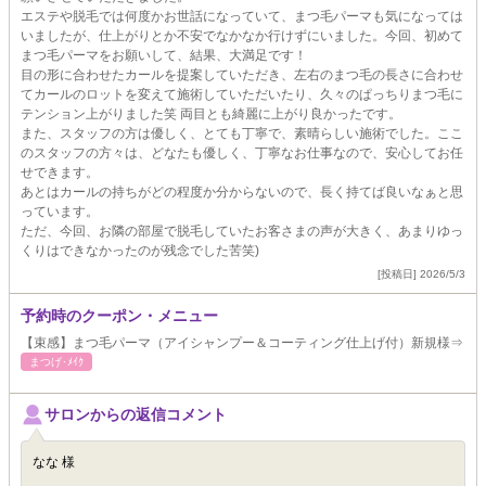
エステや脱毛では何度かお世話になっていて、まつ毛パーマも気になっては
いましたが、仕上がりとか不安でなかなか行けずにいました。今回、初めて
まつ毛パーマをお願いして、結果、大満足です！
目の形に合わせたカールを提案していただき、左右のまつ毛の長さに合わせ
てカールのロットを変えて施術していただいたり、久々のぱっちりまつ毛に
テンション上がりました笑 両目とも綺麗に上がり良かったです。
また、スタッフの方は優しく、とても丁寧で、素晴らしい施術でした。ここ
のスタッフの方々は、どなたも優しく、丁寧なお仕事なので、安心してお任
せできます。
あとはカールの持ちがどの程度か分からないので、長く持てば良いなぁと思
っています。
ただ、今回、お隣の部屋で脱毛していたお客さまの声が大きく、あまりゆっ
くりはできなかったのが残念でした苦笑)
[投稿日] 2026/5/3
予約時のクーポン・メニュー
【束感】まつ毛パーマ（アイシャンプー＆コーティング仕上げ付）新規様⇒
まつげ･ﾒｲｸ
サロンからの返信コメント
なな 様