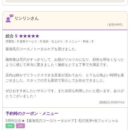
リンリンさん
（女性/40代）
総合
5
★
★
★
★
★
雰囲気：
5
接客サービス：
5
技術・仕上がり：
5
メニュー・料金：
5
最強毛穴コース／トータルケアを受けました。
施術後は毛穴がすっきりして、お肌がツルツルになり、顔色も明るくなった
ように感じて本当に驚きました！施術もとても丁寧で大満足です。
店内は静かでリラックスできる音楽が流れており、とても心地よい時間を過
ごせました。スタッフの方も親切で安心してお任せできました。
ぜひおすすめしたいサロンです。また次回も利用したいと思います。ありが
とうございました！
[投稿日] 2026/7/14
予約時のクーポン・メニュー
5周年記念★【最強毛穴コース/トータルケア】毛穴洗浄×光フェイシャル
ﾘﾗｸ
ｴｽﾃ