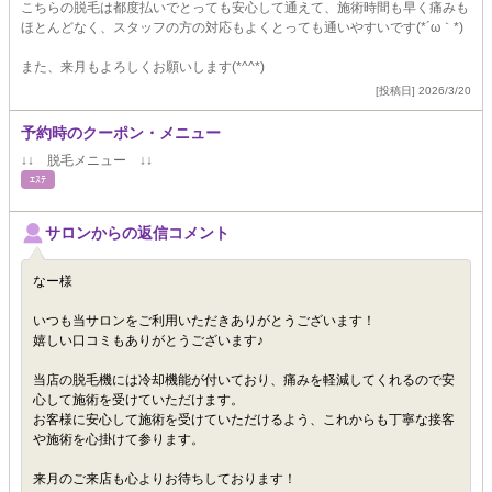
こちらの脱毛は都度払いでとっても安心して通えて、施術時間も早く痛みも
ほとんどなく、スタッフの方の対応もよくとっても通いやすいです(*´ω｀*)
また、来月もよろしくお願いします(*^^*)
[投稿日] 2026/3/20
予約時のクーポン・メニュー
↓↓ 脱毛メニュー ↓↓
ｴｽﾃ
サロンからの返信コメント
なー様
いつも当サロンをご利用いただきありがとうございます！
嬉しい口コミもありがとうございます♪
当店の脱毛機には冷却機能が付いており、痛みを軽減してくれるので安
心して施術を受けていただけます。
お客様に安心して施術を受けていただけるよう、これからも丁寧な接客
や施術を心掛けて参ります。
来月のご来店も心よりお待ちしております！