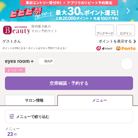
国内最大級の
サロン予約サイト
ブックマーク
ログイン
ゲストさん
ポイントを表示する
ポイントが1%たまる！
ポイントはサロン予約でつかえる！
eyes room＋
MAP
まつげ･ﾒｲｸ
空席確認・予約する
サロン情報
メニュー
メニューで絞り込む
メニュー
23
件