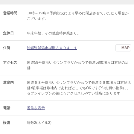
営業時間
10時～19時※予約状況により早めに閉店させていただく場合が
ございます。
定休日
年末年始、その他臨時休業あり。
住所
沖縄県浦添市城間３００４―１
MAP
アクセス
国道58号線沿いタウンプラザかねひで牧港58市場入口右側の店
舗
道案内
国道５８号線沿いタウンプラザかねひで牧港５８市場入口右側店
舗♪駐車場は敷地内であればどこでもOKです(^^♪お買い物前に、
セブンイレブンの後に☆アクセスしやすい場所にあります！
電話
番号を表示
設備
総数2(ネイル2)