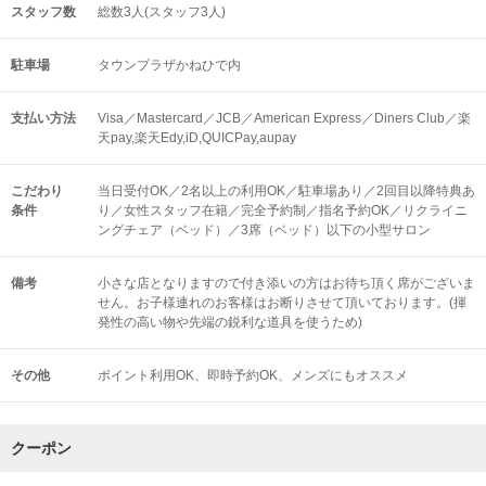
スタッフ数
総数3人(スタッフ3人)
駐車場
タウンプラザかねひで内
支払い方法
Visa／Mastercard／JCB／American Express／Diners Club／楽
天pay,楽天Edy,iD,QUICPay,aupay
こだわり
当日受付OK／2名以上の利用OK／駐車場あり／2回目以降特典あ
条件
り／女性スタッフ在籍／完全予約制／指名予約OK／リクライニ
ングチェア（ベッド）／3席（ベッド）以下の小型サロン
備考
小さな店となりますので付き添いの方はお待ち頂く席がございま
せん。お子様連れのお客様はお断りさせて頂いております。(揮
発性の高い物や先端の鋭利な道具を使うため)
その他
ポイント利用OK
即時予約OK
メンズにもオススメ
クーポン