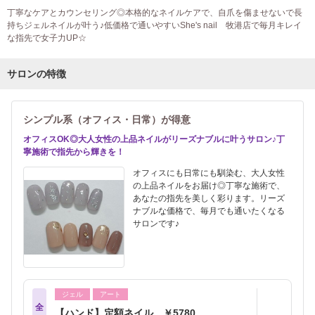
丁寧なケアとカウンセリング◎本格的なネイルケアで、自爪を傷ませないで長
持ちジェルネイルが叶う♪低価格で通いやすいShe's nail 牧港店で毎月キレイ
な指先で女子力UP☆
サロンの特徴
シンプル系（オフィス・日常）が得意
オフィスOK◎大人女性の上品ネイルがリーズナブルに叶うサロン♪丁
寧施術で指先から輝きを！
オフィスにも日常にも馴染む、大人女性
の上品ネイルをお届け◎丁寧な施術で、
あなたの指先を美しく彩ります。リーズ
ナブルな価格で、毎月でも通いたくなる
サロンです♪
ジェル
アート
全
【ハンド】定額ネイル ￥5780