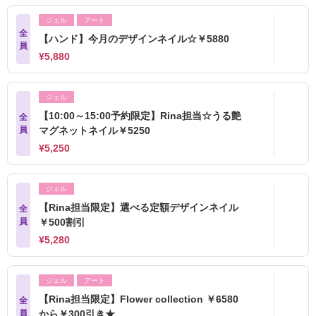
ジェル
アート
全
【ハンド】今月のデザインネイル☆￥5880
員
¥5,880
ジェル
【10:00～15:00予約限定】Rina担当☆うる艶
全
員
マグネットネイル￥5250
¥5,250
ジェル
【Rina担当限定】選べる定額デザインネイル
全
員
￥500割引
¥5,280
ジェル
アート
【Rina担当限定】Flower collection ￥6580
全
員
から￥300引き★