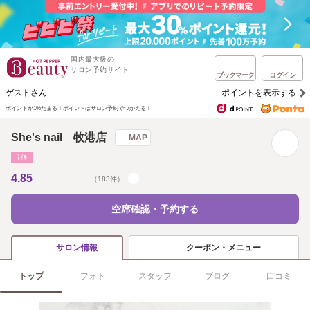
国内最大級の
サロン予約サイト
ブックマーク
ログイン
ゲストさん
ポイントを表示する
ポイントが1%たまる！
ポイントはサロン予約でつかえる！
She's nail 牧港店
MAP
ﾈｲﾙ
4.85
（183件）
空席確認・予約する
クーポン・メニュー
サロン情報
トップ
フォト
スタッフ
ブログ
口コミ