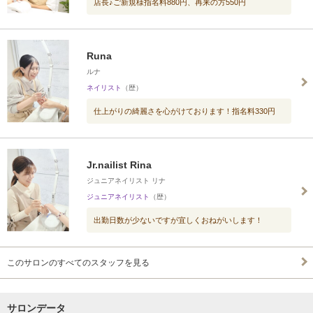
店長♪ご新規様指名料880円、再来の方550円
Runa
ルナ
ネイリスト
（歴）
仕上がりの綺麗さを心がけております！指名料330円
Jr.nailist Rina
ジュニアネイリスト リナ
ジュニアネイリスト
（歴）
出勤日数が少ないですが宜しくおねがいします！
このサロンのすべてのスタッフを見る
サロンデータ