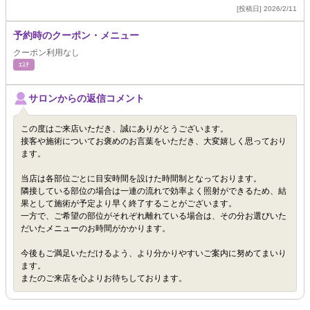
[投稿日] 2026/2/11
予約時のクーポン・メニュー
クーポン利用なし
ｴｽﾃ
サロンからの返信コメント
この度はご来店いただき、誠にありがとうございます。
接客や施術についてお褒めのお言葉をいただき、大変嬉しく思っており
ます。
当店は各部位ごとに目安時間を設けた時間制となっております。
隣接している部位の場合は一連の流れで効率よく照射ができるため、結
果として施術が予定より早く終了することがございます。
一方で、ご希望の部位がそれぞれ離れている場合は、その分お選びいた
だいたメニューのお時間がかかります。
今後もご満足いただけるよう、より分かりやすいご案内に努めてまいり
ます。
またのご来店を心よりお待ちしております。