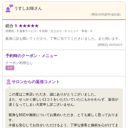
うすしお味さん
（男性/20代前半/会社員）
総合
5
★
★
★
★
★
雰囲気：
5
接客サービス：
5
技術・仕上がり：
5
メニュー・料金：
5
親身に話も聞いてくださり、丁寧に当ててくださいました。また伺います。
[投稿日] 2025/4/21
予約時のクーポン・メニュー
クーポン利用なし
ｴｽﾃ
サロンからの返信コメント
この度はご来店いただき、誠にありがとうございました。
また、せっかく嬉しい口コミをいただいていたにもかかわらず、返信が
遅くなってしまい大変申し訳ございません。
親身な対応や施術についてお褒めいただき、とても嬉しく思っておりま
す。
今後も安心してお任せいただけるよう、丁寧な接客と施術を心がけてま