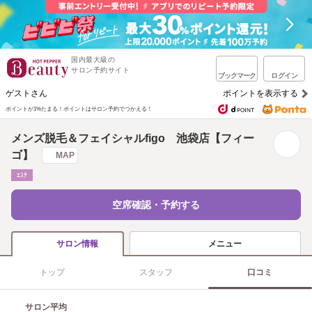
国内最大級の
サロン予約サイト
ブックマーク
ログイン
ゲストさん
ポイントを表示する
ポイントが1%たまる！
ポイントはサロン予約でつかえる！
メンズ脱毛＆フェイシャルfigo 池袋店【フィー
ゴ】
MAP
ｴｽﾃ
空席確認・予約する
メニュー
サロン情報
トップ
スタッフ
口コミ
サロン平均