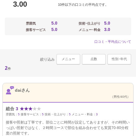
3.00
10件以下の口コミの平均点です。
5.0
5.0
雰囲気
技術･仕上がり
5.0
3.0
接客サービス
メニュー･料金
口コミ・平均点について
メニュー
点数
性別･年代
絞り込み
2
件
daiさん
（男性/40代）
総合
3
★
★
★
★
★
雰囲気：
5
接客サービス：
5
技術・仕上がり：
5
メニュー・料金：
3
接客や照射は丁寧です。部位ごとに時間が設定してありますが、その時間い
っぱい照射ではなく、２時間コースで部位を組み合わせても実質70-80分程
度の照射です。