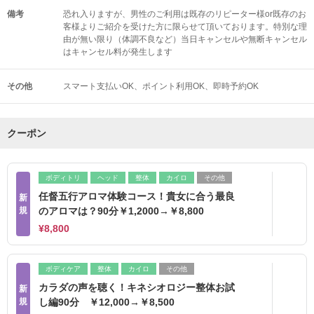
備考
恐れ入りますが、男性のご利用は既存のリピーター様or既存のお
客様よりご紹介を受けた方に限らせて頂いております。特別な理
由が無い限り（体調不良など）当日キャンセルや無断キャンセル
はキャンセル料が発生します
その他
スマート支払いOK
ポイント利用OK
即時予約OK
クーポン
ボディトリ
ヘッド
整体
カイロ
その他
任督五行アロマ体験コース！貴女に合う最良
新
規
のアロマは？90分￥1,2000→￥8,800
¥8,800
ボディケア
整体
カイロ
その他
カラダの声を聴く！キネシオロジー整体お試
新
規
し編90分 ￥12,000→￥8,500