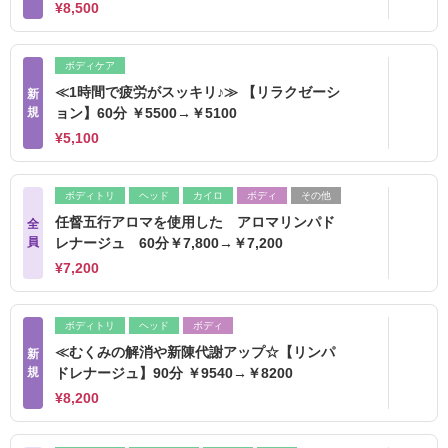
¥8,500
ボディケア
≪1時間で疲労がスッキリ♪≫ 【リラクゼーシ
新
規
ョン】60分 ￥5500→￥5100
¥5,100
ボディトリ
ヘッド
カイロ
ボディ
その他
任督五行アロマを使用した アロマリンパド
全
員
レナージュ 60分￥7,800→￥7,200
¥7,200
ボディトリ
ヘッド
ボディ
≪むくみの解消や新陳代謝アップ☆【リンパ
新
規
ドレナージュ】90分 ￥9540→￥8200
¥8,200