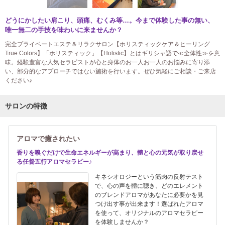
どうにかしたい肩こり、頭痛、むくみ等…。今まで体験した事の無い、
唯一無二の手技を味わいに来ませんか？
完全プライベートエステ＆リラクサロン【ホリスティックケア＆ヒーリング
True Colors】「ホリスティック」【Holistic】とはギリシャ語で≪全体性≫を意
味。経験豊富な人気セラピストが心と身体のお一人お一人のお悩みに寄り添
い、部分的なアプローチではない施術を行います。ぜひ気軽にご相談・ご来店
ください♪
サロンの特徴
アロマで癒されたい
香りを嗅ぐだけで生命エネルギーが高まり、體と心の元気が取り戻せ
る任督五行アロマセラピー♪
キネシオロジーという筋肉の反射テスト
で、心の声を體に聴き、どのエレメント
のブレンドアロマがあなたに必要かを見
つけ出す事が出来ます！選ばれたアロマ
を使って、オリジナルのアロマセラピー
を体験しませんか？