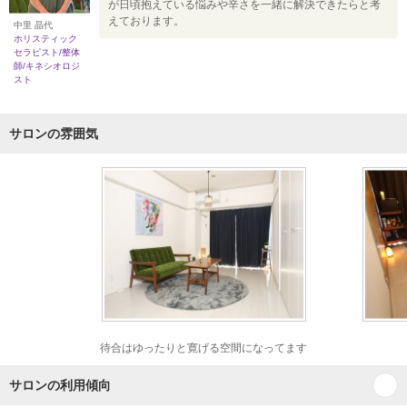
が日頃抱えている悩みや辛さを一緒に解決できたらと考
えております。
中里 晶代
ホリスティック
セラピスト/整体
師/キネシオロジ
スト
サロンの雰囲気
待合はゆったりと寛げる空間になってます
サロンの利用傾向