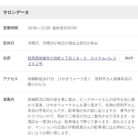
サロンデータ
営業時間
10:00～21:00 最終受付20:00
定休日
月曜日、月曜日が祝日の場合は翌日が休み
住所
群馬県前橋市六供町１丁目１８－５ ロイヤルパレス
MAP
３０２号
アクセス
前橋駅徒歩17分 けやきウォーク近く 登利平さん前橋本店の
隣りのビル
道案内
前橋駅北口前の道を東に進み、ビッグボーイさんの信号を右に曲
がり直進。けやきウォークさんを通り過ぎて、右側の登利平さん
本店の手前のビルです。駐車場が目の前にありますが、番号が分
かりづらいので、初めてご来店の方はご案内させて頂きます。お
電話を一度頂ければ、駐車場まで降りて参ります。恐れ入ります
が、マンションの正面の不動産屋さんの駐車場にはお停めになら
ないようお願い致します。