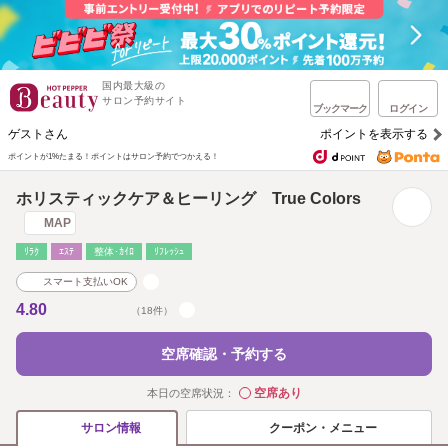
国内最大級の
サロン予約サイト
ブックマーク
ログイン
ゲストさん
ポイントを表示する
ポイントが1%たまる！
ポイントはサロン予約でつかえる！
ホリスティックケア＆ヒーリング True Colors
MAP
ﾘﾗｸ
ｴｽﾃ
整体･ｶｲﾛ
ﾘﾌﾚｯｼｭ
スマート支払いOK
4.80
（18件）
空席確認・予約する
空席あり
本日の空席状況：
◯
クーポン・メニュー
サロン情報