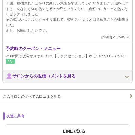
今回、勉強されたばかりの新しい施術を早速していただきました。腸をほぐ
すとこんなにも体が熱くなるのか!?というくらい…施術中にカ～っと熱くな
りビックリしました！
その晩はいつもよりぐっすり眠れて、翌朝スッキリと目覚めることが出来ま
した。
また、お願いしたいです。
[投稿日] 2026/05/28
予約時のクーポン・メニュー
≪1時間で疲労がスッキリ♪≫【リラクゼーション】60分 ￥5500→￥5300
ﾘﾗｸ
サロンからの返信コメントを見る
このサロンのすべての口コミを見る
友達に共有
LINEで送る