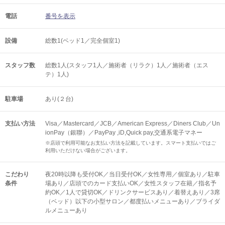
電話
番号を表示
設備
総数1(ベッド1／完全個室1)
スタッフ数
総数1人(スタッフ1人／施術者（リラク）1人／施術者（エス
テ）1人)
駐車場
あり(２台)
支払い方法
Visa／Mastercard／JCB／American Express／Diners Club／Un
ionPay（銀聯）／PayPay ,iD,Quick pay,交通系電子マネー
※店頭で利用可能なお支払い方法を記載しています。スマート支払いではご
利用いただけない場合がございます。
こだわり
夜20時以降も受付OK／当日受付OK／女性専用／個室あり／駐車
条件
場あり／店頭でのカード支払いOK／女性スタッフ在籍／指名予
約OK／1人で貸切OK／ドリンクサービスあり／着替えあり／3席
（ベッド）以下の小型サロン／都度払いメニューあり／ブライダ
ルメニューあり