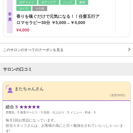
ボディトリ
ボディケア
ヘッド
整体
カイロ
その他
全
香りを嗅ぐだけで元気になる！！任督五行ア
員
ロマセラピー30分 ￥5,000→￥4,000
¥4,000
このサロンのすべてのクーポンを見る
サロンの口コミ
サロンPick Up
またちゃんさん
（女性/50代）
総合
5
★
★
★
★
★
雰囲気：
5
接客サービス：
5
技術・仕上がり：
5
メニュー・料金：
5
毎月1回お世話になっています。
担当スタッフさんは、お客様の為にと日々勉強をされていらっしゃっいま
す!