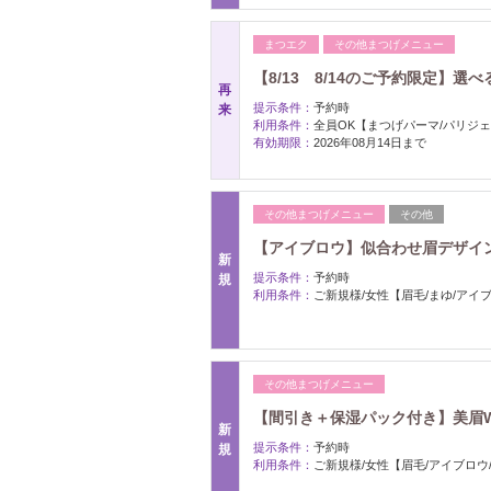
まつエク
その他まつげメニュー
【8/13 8/14のご予約限定】選べ
再
提示条件：
予約時
来
利用条件：
全員OK【まつげパーマ/パリジ
有効期限：
2026年08月14日まで
その他まつげメニュー
その他
【アイブロウ】似合わせ眉デザイン！
新
提示条件：
予約時
規
利用条件：
ご新規様/女性【眉毛/まゆ/アイ
その他まつげメニュー
【間引き＋保湿パック付き】美眉W
新
提示条件：
予約時
規
利用条件：
ご新規様/女性【眉毛/アイブロウ