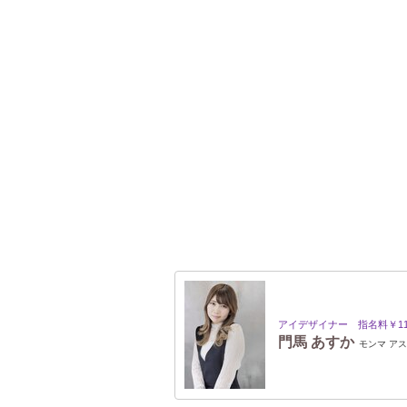
アイデザイナー 指名料￥11
門馬 あすか
モンマ ア