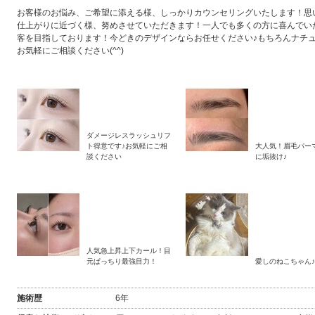
お客様のお悩み、ご希望に添える様、しっかりカウンセリングいたします！思
仕上がりに近づく様、努めさせていただきます！一人でも多くの方に喜んでい
客を目指しております！今どきのデザインならお任せください♪もちろんナチ
お気軽にご相談ください(^^)
ダメージレスラッシュリフ
ト得意です♪お気軽にご相
大人気！眉毛パー
談ください
に垢抜け♪
人気急上昇上下カール！目
元ぱっちり最強目力！
愛しのねこちゃん♪
施術歴
6年