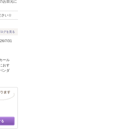
様のお目元に
ださい☆
ブログを見る
6/7/31
カール
におす
パンダ
する