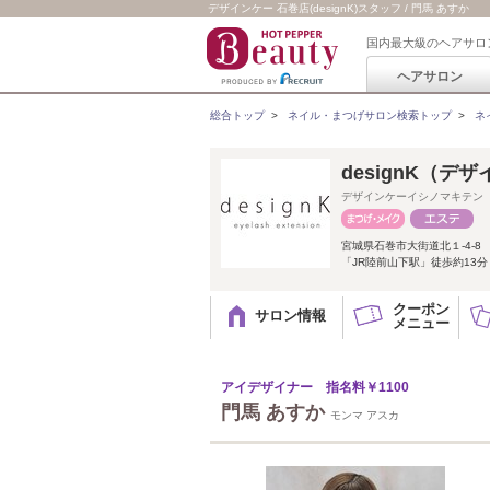
デザインケー 石巻店(designK)スタッフ / 門馬 あすか
国内最大級のヘアサロ
ヘアサロン
総合トップ
>
ネイル・まつげサロン検索トップ
>
ネ
designK（デ
デザインケーイシノマキテン
宮城県石巻市大街道北１-4-8
「JR陸前山下駅」徒歩約13分
クーポン
サロン情報
メニュー
アイデザイナー 指名料￥1100
門馬 あすか
モンマ アスカ