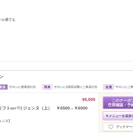
ール感でも
ン
新規
サロンに初来店の方
再来
サロンに2回目以降にご来店の方
全員
サロンにご
¥6,000
このクーポ
空席確認・予
トorパリジェンヌ（上） ￥6500→￥6000
メニューを追加
ェンヌ】
ブックマー