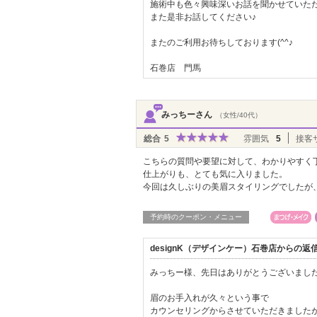
施術中も色々興味深いお話を聞かせていた
また是非お話してください♪
またのご利用お待ちしております(^^♪
石巻店 門馬
みっちーさん
（女性/40代）
総合
5
雰囲気
5
接客
こちらの質問や要望に対して、わかりやすく
仕上がりも、とても気に入りました。
今回は久しぶりの美眉スタイリングでしたが
予約時のクーポン・メニュー
designK（デザインケー）石巻店からの返
みっちー様、先日はありがとうございました(*
眉のお手入れが久々という事で
カウンセリングからさせていただきました