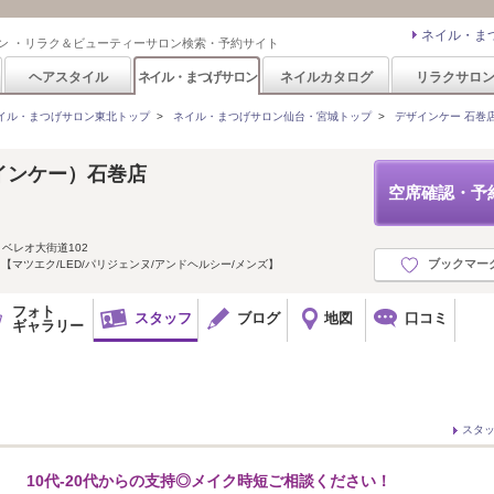
ネイル・ま
ン ・リラク＆ビューティーサロン検索・予約サイト
ヘアスタイル
ネイル・まつげサロン
ネイルカタログ
リラクサロ
イル・まつげサロン東北トップ
>
ネイル・まつげサロン仙台・宮城トップ
>
デザインケー 石巻店(d
ザインケー）石巻店
空席確認・予
 ベレオ大街道102
ブックマー
 【マツエク/LED/パリジェンヌ/アンドヘルシー/メンズ】
フォト
スタッフ
ブログ
地図
口コミ
ギャラリー
スタ
10代-20代からの支持◎メイク時短ご相談ください！