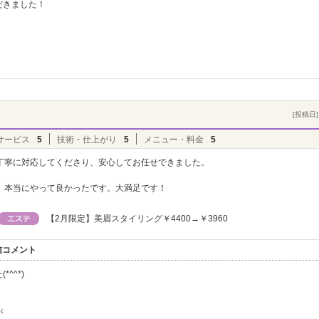
だきました！
[投稿日] 
サービス
5
技術・仕上がり
5
メニュー・料金
5
丁寧に対応してくださり、安心してお任せできました。
、本当にやって良かったです。大満足です！
【2月限定】美眉スタイリング￥4400→￥3960
信コメント
^^*)
が