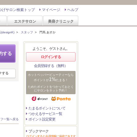
つげサロン検索トップ
マイページ
ヘルプ
ン
エステサロン
美容クリニック
esignK)
>
スタッフ
>
門馬 あすか
ようこそ、ゲストさん。
約する
ログインする
会員登録する（無料）
クする
ホットペッパービューティーなら
1%
ポイントが
たまる！
ためたポイントをつかっておとく
にサロンをネット予約！
たまるポイントについて
つかえるサービス一覧
ポイント設定変更
ッフ一覧へ戻る
ブックマーク
ログインすると会員情報に保存できます