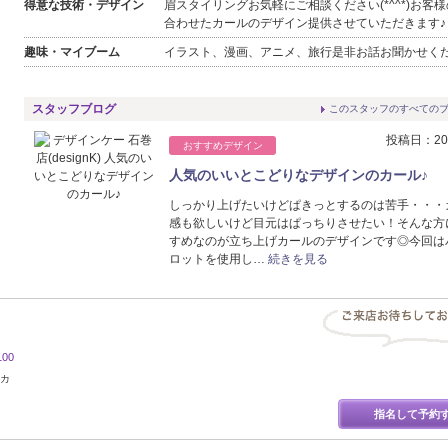
得意な技術・デザイン
眉スタイリングお気軽にご相談ください(*^^*)お客
合わせたカールのデザイン提供させていただきます♪
趣味・マイブーム
イラスト、漫画、アニメ、旅行是非お話お聞かせく
スタッフブログ
このスタッフのすべての
投稿日：202
おすすめデザイン
人気のいいとこどりなデザインのカール♪
しっかり上げたいけどぱきっとするのは苦手・・・
感も欲しいけど目元はぱっちりさせたい！そんな方
すめなのが立ち上げカールのデザインです◎今回は
ロットを使用し…
続きを見る
00
スカ
指名して予約