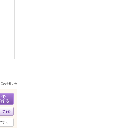
来店の全員の方
ンで
約する
して予約
クする