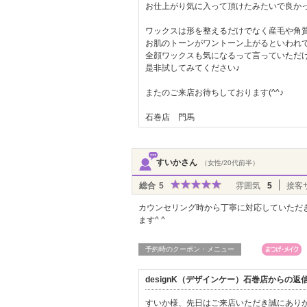
お仕上がり気に入って頂けたみたいで良かった
ワックスは形を整えるだけでなく産毛や角
お肌のトーンがワントーン上がるといわれ
全顔ワックスも気になるって言っていただ
是非試してみてください♪
またのご来店お待ちしております(^^♪
石巻店 門馬
すいかさん
（女性/20代前半）
総合
5
雰囲気
5
接客
カウンセリング時から丁寧に対応していただ
ます^ ^
予約時のクーポン・メニュー
designK（デザインケー）石巻店からの返
すいか様、先日はご来店いただき誠にありがと