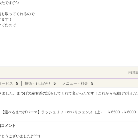
です(^^♪
質も取ってくれるので
てます！
けてたので
[投稿日]
サービス
5
技術・仕上がり
5
メニュー・料金
5
きました。まつげの左右差の話もしてくれて良かったです！これからも続けて行け
【選べるまつげパーマ】ラッシュリフトorパリジェンヌ（上） ￥6500→￥6000
信コメント
うございました(*^^*)