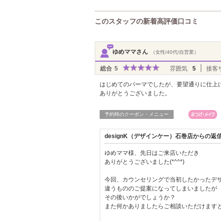
このスタッフの新着高評価口コミ
ゆめママさん
（女性/40代/自営業）
総合
5
雰囲気
5
接客
はじめてのパーマでしたが、要望通りに仕上
ありがとうございました。
予約時のクーポン・メニュー
designK（デザインケー）石巻店からの返
ゆめママ様、先日はご来店いただき
ありがとうございました(*^^*)
今回、カウンセリングで当初したかったデ
違うもののご提案になってしまいましたが
その後いかがでしょうか？
また何かありましたらご相談いただけます