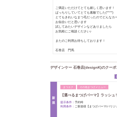
ご満足いただけてとても嬉しく思います！
ぱっちりしていてとても素敵でした(*^^*)
とてもきれいなまつ毛だったのでどんなカ
お似合いだと思います
試してみたいデザインなどありましたら
お気軽にご相談ください♪
またのご利用お待ちしております！
石巻店 門馬
デザインケー 石巻店(designK)のクーポ
まつエク
その他まつげメニュー
【選べるまつげパーマ】ラッシュリフ
新
提示条件：
予約時
規
利用条件：
ご新規様【まつげパーマ/パリジ