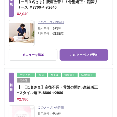
【一日３名さま】腰痛改善！！骨盤矯正・筋膜リ
規
リース ￥7700⇒￥2640
¥2,640
このクーポンの詳細
提示条件：
予約時
利用条件：
初回限定
メニューを追加
このクーポンで予約
ボディケア
整体
カイロ
骨盤矯正
OX脚矯正
その他
新
【一日1名さま】産後不調・骨盤の開き♪産後矯正
規
+スタイル矯正♪8800⇒2980
¥2,980
このクーポンの詳細
提示条件：
予約時