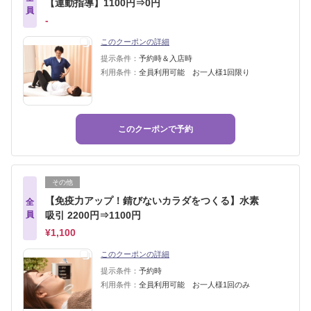
【運動指導】1100円⇒0円
員
‐
このクーポンの詳細
提示条件：
予約時＆入店時
利用条件：
全員利用可能 お一人様1回限り
このクーポンで予約
その他
【免疫力アップ！錆びないカラダをつくる】水素
全
員
吸引 2200円⇒1100円
¥1,100
このクーポンの詳細
提示条件：
予約時
利用条件：
全員利用可能 お一人様1回のみ