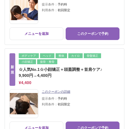
提示条件：
予約時
利用条件：
初回限定
メニューを追加
このクーポンで予約
ボディケア
ヘッド
整体
カイロ
骨盤矯正
小顔矯正
接骨・整骨
新
☆人気No.1☆小顔矯正＋頭蓋調整＋首肩ケア♪
規
9,900円→4,400円
¥4,400
このクーポンの詳細
提示条件：
予約時
利用条件：
初回限定
メニューを追加
このクーポンで予約