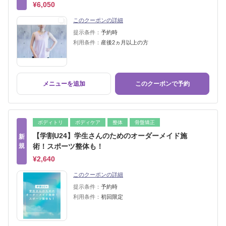
¥6,050
このクーポンの詳細
提示条件：
予約時
利用条件：
産後2ヵ月以上の方
メニューを追加
このクーポンで予約
ボディトリ
ボディケア
整体
骨盤矯正
【学割U24】学生さんのためのオーダーメイド施
新
規
術！スポーツ整体も！
¥2,640
このクーポンの詳細
提示条件：
予約時
利用条件：
初回限定