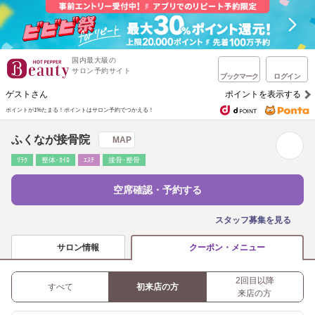
国内最大級の
サロン予約サイト
ブックマーク
ログイン
ゲストさん
ポイントを表示する
ポイントが1%たまる！
ポイントはサロン予約でつかえる！
ふくなが接骨院
MAP
ﾘﾗｸ
整体･ｶｲﾛ
ｴｽﾃ
接骨･整骨
空席確認・予約する
スタッフ募集を見る
サロン情報
クーポン・メニュー
2回目以降
すべて
初来店の方
来店の方