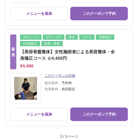
メニューを追加
このクーポンで予約
ボディトリ
ボディケア
整体
カイロ
骨盤矯正
OX脚矯正
接骨・整骨
新
【美容骨盤整体】女性施術者による美容整体・全
規
身矯正コース ☆4,400円
¥4,400
このクーポンの詳細
提示条件：
予約時
利用条件：
初回限定
メニューを追加
このクーポンで予約
1 / 1ページ