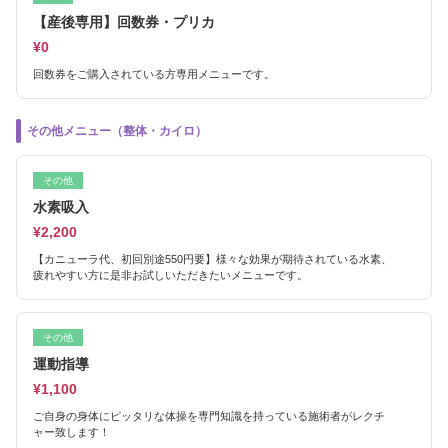
【産後専用】回数券・プリカ
¥0
回数券をご購入されている方専用メニューです。
その他メニュー（整体・カイロ）
その他
水素吸入
¥2,200
【カニューラ代、初回別途550円要】様々な効果が期待されている水素、
疲れやすい方に是非お試しいただきたいメニューです。
その他
運動指導
¥1,100
ご自身の身体にピッタリな体操を専門知識を持っている施術者がレクチ
ャー致します！