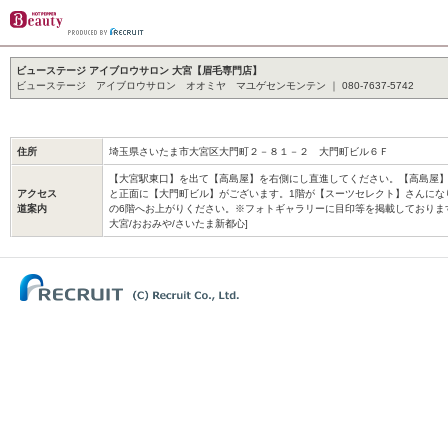
ビューステージ アイブロウサロン 大宮【眉毛専門店】
ビューステージ アイブロウサロン オオミヤ マユゲセンモンテン ｜ 080-7637-5742
住所
埼玉県さいたま市大宮区大門町２－８１－２ 大門町ビル６Ｆ
【大宮駅東口】を出て【高島屋】を右側にし直進してください。【高島屋
アクセス
と正面に【大門町ビル】がございます。1階が【スーツセレクト】さんにな
道案内
の6階へお上がりください。※フォトギャラリーに目印等を掲載しております。
大宮/おおみや/さいたま新都心]