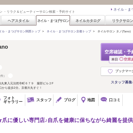
ネイル・ま
ン ・リラク＆ビューティーサロン検索・予約サイト
ヘアスタイル
ネイル・まつげサロン
ネイルカタログ
リラクサロ
イル・まつげサロン関西トップ
>
ネイル・まつげサロン京都トップ
>
ネイルサロン タノ(Tano)
ano
空席確認・予
◯
空席
本日
ブックマー
4件）
スタッフ募集
烏丸東入元法然寺町６７９ 服部ビル２F
口から徒歩2分。京都大丸すぐ！
フォト
スタッフ
ブログ
地図
口コミ
ギャラリー
登録サロン★爪に優しい専門店♪自爪を健康に保ちながら綺麗を提供