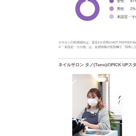
女性
97
男性
2
%
未設定・そ
※サロンの利用傾向は、直近3カ月間のHOT PEPPER 
※「未設定・その他」は、会員情報の性別欄で「回答し
ネイルサロン タノ(Tano)のPICK UPス