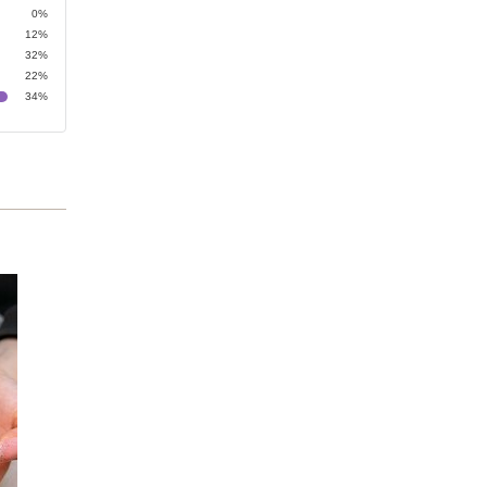
0%
12%
32%
22%
34%