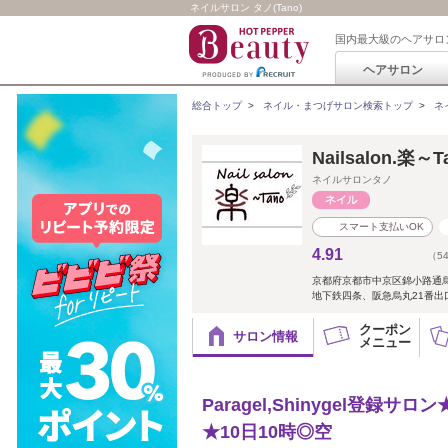
ネイルサロン タノ(Tano)
国内最大級のヘアサロ
ヘアサロン
総合トップ
>
ネイル・まつげサロン検索トップ
>
ネ
Nailsalon.楽～T
ネイルサロンタノ
スマート支払いOK
4.91
（5
京都府京都市中京区錦小路通
地下鉄四条、阪急烏丸21番出
クーポン
サロン情報
メニュー
Paragel,Shinygel
★10日10時◎空