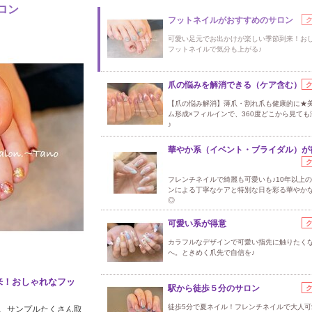
ロン
フットネイルがおすすめのサロン
可愛い足元でお出かけが楽しい季節到来！お
フットネイルで気分も上がる♪
爪の悩みを解消できる（ケア含む）
【爪の悩み解消】薄爪・割れ爪も健康的に★
ム形成×フィルインで、360度どこから見ても
♪
華やか系（イベント・ブライダル）が
フレンチネイルで綺麗も可愛いも♪10年以上
ンによる丁寧なケアと特別な日を彩る華やか
◎
可愛い系が得意
カラフルなデザインで可愛い指先に触りたく
へ。ときめく爪先で自信を♪
来！おしゃれなフッ
駅から徒歩５分のサロン
徒歩5分で夏ネイル！フレンチネイルで大人可
、サンプルたくさん取