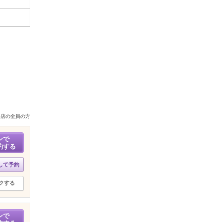
来店の全員の方
ンで
約する
して予約
クする
ンで