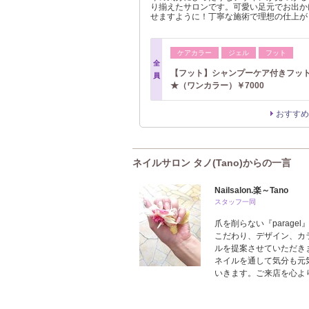
り揃えたサロンです。可愛い足元でお出か
せますように！丁寧な施術で理想の仕上が
ケアカラー
ジェル
フット
全
【フット】シャンプーケア付きフッ
員
★（ワンカラー）￥7000
おすすめ
ネイルサロン タノ(Tano)からの一言
Nailsalon.楽～Tano
スタッフ一同
爪を削らない『parage
こだわり、デザイン、カ
ルを提案させていただき
ネイルを通して気分も元
いきます。ご来店を心よりお