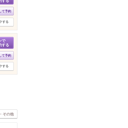
約する
して予約
クする
ンで
約する
して予約
クする
・その他