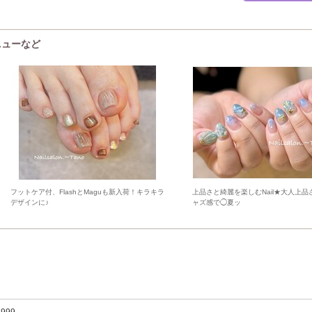
ニューなど
フットケア付、FlashとMaguも新入荷！キラキラ
上品さと綺麗を楽しむNail★大人上品
デザインに♪
ャズ感で◯夏ッ