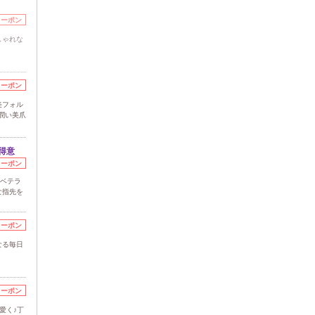
クーポン
しゃれな
クーポン
美フォル
潤い美爪
得意
クーポン
のベテラ
な指先を
クーポン
なる毎日
クーポン
愛く♪丁