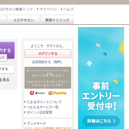
つげサロン検索トップ
マイページ
ヘルプ
ン
エステサロン
美容クリニック
ようこそ、ゲストさん。
約する
ログインする
あり
会員登録する（無料）
クする
ホットペッパービューティーなら
1%
ポイントが
たまる！
を見る
ためたポイントをつかっておとく
にサロンをネット予約！
たまるポイントについて
つかえるサービス一覧
ポイント設定変更
ブックマーク
ログインすると会員情報に保存できます