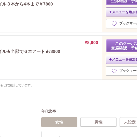
空席確認・予
ル３本から4本まで￥7800
メニューを追加
ブックマー
¥8,900
このクーポ
空席確認・予
ル★全部で６本アート★/8900
メニューを追加
ブックマー
をもとに集計しています。
年代比率
女性
男性
未設定