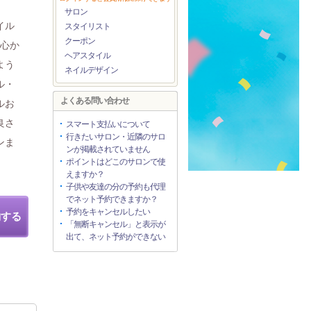
サロン
イル
スタイリスト
クーポン
が心か
ヘアスタイル
よう
ネイルデザイン
ル・
よくある問い合わせ
ルお
良さ
スマート支払いについて
行きたいサロン・近隣のサロ
ンま
ンが掲載されていません
ポイントはどこのサロンで使
えますか？
子供や友達の分の予約も代理
でネット予約できますか？
予約をキャンセルしたい
約する
「無断キャンセル」と表示が
出て、ネット予約ができない