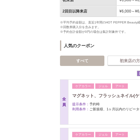
初来店
¥6,000～¥6
2回目以降来店
¥6,000～¥6
※平均予約金額は、直近1年間のHOT PEPPER Bea
※回数券購入分を含みます。
※予約合計金額が0円の場合は集計対象外です。
人気のクーポン
すべて
初来店の方
ケアカラー
ジェル
アート
マグネット、フラッシュネイル(ケア付
全
提示条件：
予約時
員
利用条件：
ご新規様、1ヶ月以内のリピータ
ケアカラー
ジェル
アート