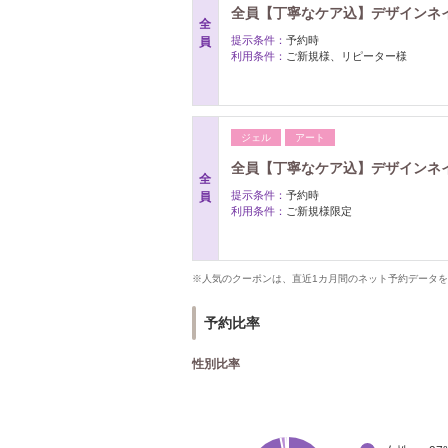
全員【丁寧なケア込】デザインネイ
全
提示条件：
予約時
員
利用条件：
ご新規様、リピーター様
ジェル
アート
全員【丁寧なケア込】デザインネイ
全
提示条件：
予約時
員
利用条件：
ご新規様限定
※人気のクーポンは、直近1カ月間のネット予約データ
予約比率
性別比率