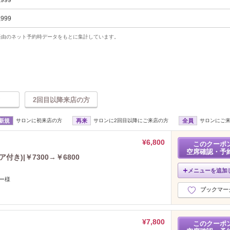
,999
,999
uty経由のネット予約時データをもとに集計しています。
2回目以降来店の方
新規
サロンに初来店の方
再来
サロンに2回目以降にご来店の方
全員
サロンにご
¥6,800
このクーポ
空席確認・予
き)|￥7300→￥6800
メニューを追加
ー様
ブックマー
¥7,800
このクーポ